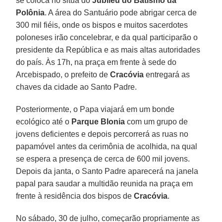
se coloca no situa do
Jubileu do Batismo da
Polônia
. A área do Santuário pode abrigar cerca de
300 mil fiéis, onde os bispos e muitos sacerdotes
poloneses irão concelebrar, e da qual participarão o
presidente da República e as mais altas autoridades
do país. Às 17h, na praça em frente à sede do
Arcebispado, o prefeito de
Cracóvia
entregará as
chaves da cidade ao Santo Padre.
Posteriormente, o Papa viajará em um bonde
ecológico até o
Parque Blonia
com um grupo de
jovens deficientes e depois percorrerá as ruas no
papamóvel antes da cerimônia de acolhida, na qual
se espera a presença de cerca de 600 mil jovens.
Depois da janta, o Santo Padre aparecerá na janela
papal para saudar a multidão reunida na praça em
frente à residência dos bispos de
Cracóvia
.
No sábado, 30 de julho, começarão propriamente as