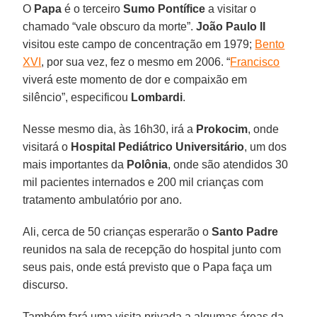
O
Papa
é o terceiro
Sumo Pontífice
a visitar o
chamado “vale obscuro da morte”.
João Paulo II
visitou este campo de concentração em 1979;
Bento
XVI
, por sua vez, fez o mesmo em 2006. “
Francisco
viverá este momento de dor e compaixão em
silêncio”, especificou
Lombardi
.
Nesse mesmo dia, às 16h30, irá a
Prokocim
, onde
visitará o
Hospital Pediátrico Universitário
, um dos
mais importantes da
Polônia
, onde são atendidos 30
mil pacientes internados e 200 mil crianças com
tratamento ambulatório por ano.
Ali, cerca de 50 crianças esperarão o
Santo Padre
reunidos na sala de recepção do hospital junto com
seus pais, onde está previsto que o Papa faça um
discurso.
Também fará uma visita privada a algumas áreas da