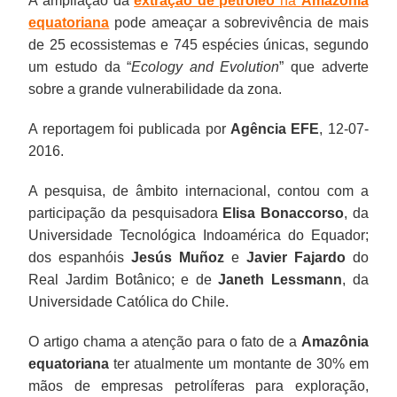
A ampliação da
extração de petróleo
na
Amazônia
equatoriana
pode ameaçar a sobrevivência de mais
de 25 ecossistemas e 745 espécies únicas, segundo
um estudo da “
Ecology and Evolution
” que adverte
sobre a grande vulnerabilidade da zona.
A reportagem foi publicada por
Agência EFE
, 12-07-
2016.
A pesquisa, de âmbito internacional, contou com a
participação da pesquisadora
Elisa Bonaccorso
, da
Universidade Tecnológica Indoamérica do Equador;
dos espanhóis
Jesús Muñoz
e
Javier Fajardo
do
Real Jardim Botânico; e de
Janeth Lessmann
, da
Universidade Católica do Chile.
O artigo chama a atenção para o fato de a
Amazônia
equatoriana
ter atualmente um montante de 30% em
mãos de empresas petrolíferas para exploração,