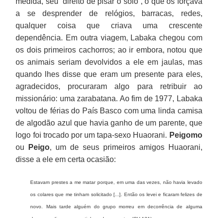
medida, seu “direito de pisar o solo”, o que os forçava
a se desprender de relógios, barracas, redes,
qualquer coisa que criava uma crescente
dependência. Em outra viagem, Labaka chegou com
os dois primeiros cachorros; ao ir embora, notou que
os animais seriam devolvidos a ele em jaulas, mas
quando lhes disse que eram um presente para eles,
agradecidos, procuraram algo para retribuir ao
missionário: uma zarabatana. Ao fim de 1977, Labaka
voltou de férias do País Basco com uma linda camisa
de algodão azul que havia ganho de um parente, que
logo foi trocado por um tapa-sexo Huaorani.
Peigomo
ou
Peigo
, um de seus primeiros amigos Huaorani,
disse a ele em certa ocasião:
Estavam prestes a me matar porque, em uma das vezes, não havia levado
os colares que me tinham solicitado [...]. Então os levei e ficaram felizes de
novo. Mais tarde alguém do grupo morreu em decorrência de alguma