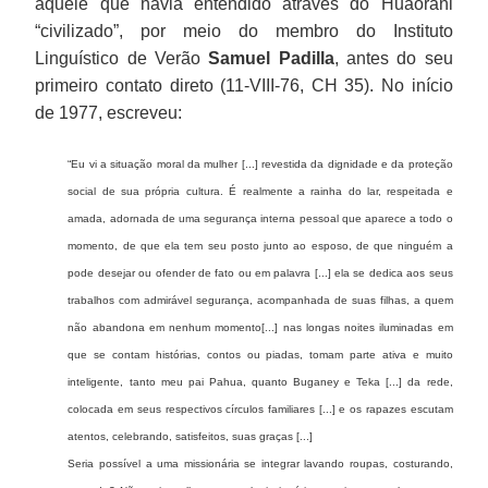
aquele que havia entendido através do Huaorani
“civilizado”, por meio do membro do Instituto
Linguístico de Verão
Samuel Padilla
, antes do seu
primeiro contato direto (11-VIII-76, CH 35). No início
de 1977, escreveu:
“Eu vi a situação moral da mulher [...] revestida da dignidade e da proteção
social de sua própria cultura. É realmente a rainha do lar, respeitada e
amada, adornada de uma segurança interna pessoal que aparece a todo o
momento, de que ela tem seu posto junto ao esposo, de que ninguém a
pode desejar ou ofender de fato ou em palavra [...] ela se dedica aos seus
trabalhos com admirável segurança, acompanhada de suas filhas, a quem
não abandona em nenhum momento[...] nas longas noites iluminadas em
que se contam histórias, contos ou piadas, tomam parte ativa e muito
inteligente, tanto meu pai Pahua, quanto Buganey e Teka [...] da rede,
colocada em seus respectivos círculos familiares [...] e os rapazes escutam
atentos, celebrando, satisfeitos, suas graças [...]
Seria possível a uma missionária se integrar lavando roupas, costurando,