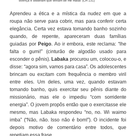
doença e disseram que tinham de me matar. (CH 131)
Aprendeu a ética e a mística da nudez em que a
roupa não serve para cobrir, mas para conferir certa
elegância. Certa vez estava tomando banho sozinho
quando, de repente, apareceram duas famílias
guiadas por
Peigo
. Ao ir embora, este reclama: “lhe
falta o gumi!” (cinturão de algodão usado para
esconder o pênis).
Labaka
procurou um, colocou-o, e
disse: “agora sim, vamos para casa”. Os adolescentes
brincam ou excitam com frequência o membro viril
entre eles. Um deles, uma vez, quando estavam
tomando banho, quis exercitar seu pênis diante do
missionário, mas ele o impediu “com sorridente
energia”. O jovem propôs então que o exercitasse ele
mesmo, mas Labaka respondeu “no, no. Wi waimo
imba” (“Não, não. Isso não é bom!”). O incidente foi
depois motivo de comentário entre todos, que
repetiam essa frase.