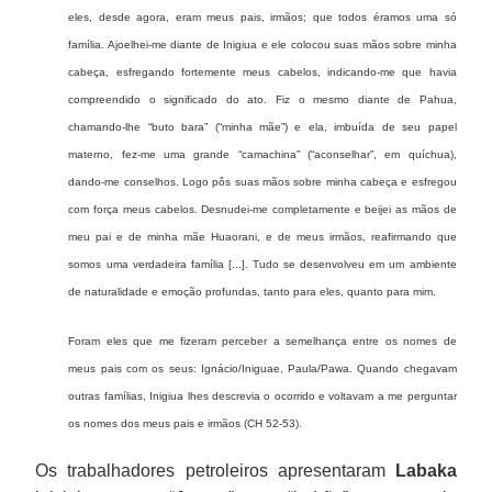
eles, desde agora, eram meus pais, irmãos; que todos éramos uma só
família. Ajoelhei-me diante de Inigiua e ele colocou suas mãos sobre minha
cabeça, esfregando fortemente meus cabelos, indicando-me que havia
compreendido o significado do ato. Fiz o mesmo diante de Pahua,
chamando-lhe “buto bara” (“minha mãe”) e ela, imbuída de seu papel
materno, fez-me uma grande “camachina” (“aconselhar”, em quíchua),
dando-me conselhos. Logo pôs suas mãos sobre minha cabeça e esfregou
com força meus cabelos. Desnudei-me completamente e beijei as mãos de
meu pai e de minha mãe Huaorani, e de meus irmãos, reafirmando que
somos uma verdadeira família [...]. Tudo se desenvolveu em um ambiente
de naturalidade e emoção profundas, tanto para eles, quanto para mim.
Foram eles que me fizeram perceber a semelhança entre os nomes de
meus pais com os seus: Ignácio/Iniguae, Paula/Pawa. Quando chegavam
outras famílias, Inigiua lhes descrevia o ocorrido e voltavam a me perguntar
os nomes dos meus pais e irmãos (CH 52-53).
Os trabalhadores petroleiros apresentaram
Labaka