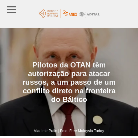
Pilotos da OTAN têm
autorização para atacar
russos, a um passo de um
conflito direto na fronteira
do Báltico
Vladimir Putin | Foto: Free Malaysia Today