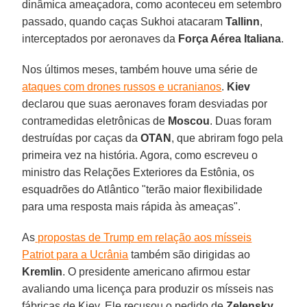
dinâmica ameaçadora, como aconteceu em setembro
passado, quando caças Sukhoi atacaram
Tallinn
,
interceptados por aeronaves da
Força Aérea Italiana
.
Nos últimos meses, também houve uma série de
ataques com drones russos e ucranianos
.
Kiev
declarou que suas aeronaves foram desviadas por
contramedidas eletrônicas de
Moscou
. Duas foram
destruídas por caças da
OTAN
, que abriram fogo pela
primeira vez na história. Agora, como escreveu o
ministro das Relações Exteriores da Estônia, os
esquadrões do Atlântico "terão maior flexibilidade
para uma resposta mais rápida às ameaças".
As
propostas de Trump em relação aos mísseis
Patriot para a Ucrânia
também são dirigidas ao
Kremlin
. O presidente americano afirmou estar
avaliando uma licença para produzir os mísseis nas
fábricas de Kiev. Ele recusou o pedido de
Zelensky
,