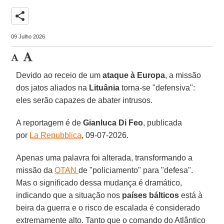
share
09 Julho 2026
Devido ao receio de um
ataque à Europa
, a missão
dos jatos aliados na
Lituânia
torna-se "defensiva":
eles serão capazes de abater intrusos.
A reportagem é de
Gianluca Di Feo
, publicada
por
La Repubblica
, 09-07-2026.
Apenas uma palavra foi alterada, transformando a
missão da
OTAN
de "policiamento" para "defesa".
Mas o significado dessa mudança é dramático,
indicando que a situação nos
países bálticos
está à
beira da guerra e o risco de escalada é considerado
extremamente alto. Tanto que o comando do Atlântico