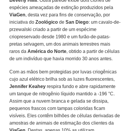
Beverly Hills
. Outra parede exibe dois clones de
espécies ameaçadas de extinção produzidos pela
ViaGen
, desta vez para fins de conservação, por
iniciativa do
Zoológico
de
San Diego
: um cavalo-de-
przewalski criado a partir de um espécime
criopreservado desde 1980 e um furão-de-patas-
pretas selvagem, um dos animais terrestres mais
raros da
América do Norte
, obtido a partir de células
de um indivíduo que havia morrido 30 anos antes.
Com as mãos bem protegidas por luvas criogênicas
cujo azul elétrico brilha sob as luzes fluorescentes,
Jennifer Keahey
respira fundo e abre rapidamente
um tanque de nitrogênio líquido mantido a -196 °C.
Assim que a nuvem branca e gelada se dissipa,
pequenos frascos com tampas coloridas ficam
visíveis. Eles contêm bilhões de células derivadas de
amostras de animais de estimação dos clientes da
ViaGen
. Destas, apenas 10% as utilizam