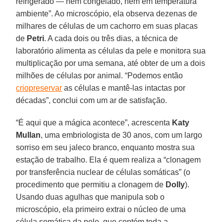
refrigerado — nem congelado, nem em temperatura
ambiente”. Ao microscópio, ela observa dezenas de
milhares de células de um cachorro em suas placas
de
Petri
. A cada dois ou três dias, a técnica de
laboratório alimenta as células da pele e monitora sua
multiplicação por uma semana, até obter de um a dois
milhões de células por animal. “Podemos então
criopreservar
as células e mantê-las intactas por
décadas”, conclui com um ar de satisfação.
“É aqui que a mágica acontece”, acrescenta
Katy
Mullan
, uma embriologista de 30 anos, com um largo
sorriso em seu jaleco branco, enquanto mostra sua
estação de trabalho. Ela é quem realiza a “clonagem
por transferência nuclear de células somáticas” (o
procedimento que permitiu a clonagem de
Dolly
).
Usando duas agulhas que manipula sob o
microscópio, ela primeiro extrai o núcleo de uma
célula somática da pele, que contém toda a