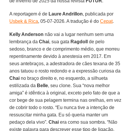
de inverno de 2025 da nossa revista
FUTUR
.
A reportagem é de
Laure Andrillon
, publicada por
Usbek & Rica
, 05-07-2026. A tradução é do
Cepat
.
Kelly Anderson
não vai a lugar nenhum sem uma
lembrança da
Chai
, sua gata
Ragdoll
de pelo
sedoso, branco e de comprimento médio, que morreu
repentinamente devido à anestesia em 2017. Em
seus antebraços, a adestradora de cães texana de 35
anos tatuou o rosto redondo e a expressão curiosa da
Chai
no braço direito e, no esquerdo, a silhueta
estilizada da
Belle
, seu clone. Sua “nova melhor
amiga” é idêntica à original, exceto pelo fato de que a
cor bege de sua pelagem termina nas orelhas, em vez
de cobrir todo o rosto. “Eu nunca tive a intenção de
ressuscitar minha gata. Eu só queria manter um
pedaço dela vivo”.
Chai
era como sua sombra. “Não
existe palavra para descrever esse tipo de ligação.