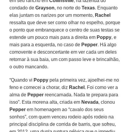
em seu rancho em
Collinsville
, na fazenda do
condado de
Grayson
, no norte do
Texas
. Enquanto
elas juntam os narizes por um momento,
Rachel
ressalta que deve ser como olhar no espelho, porque
o ponto que embranquece o centro de suas testas se
estende um pouco mais para a direita em
Poppy
, e
mais para a esquerda, no caso de
Pepper
. Há algo
comovente e desconcertante em ver cada um deles
retornar à sua baia, um com passo leve e brincalhão,
o outro mancando.
“Quando vi
Poppy
pela primeira vez, ajoelhei-me no
feno e comecei a chorar, diz
Rachel
. Foi como ver a
alma de
Pepper
reencarnada. Nada te prepara para
isso”. Esta morena alta, criada em
Nevada
, clonou
Pepper
em homenagem ao “cavalo dos seus
sonhos”, com quem venceu rodeio após rodeio na
principal disciplina de corrida de barris, que sofreu,
em 2012, uma dupla ruptura pélvica que o impediu