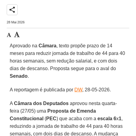
share
28 Mai 2026
Aprovado na
Câmara
, texto propõe prazo de 14
meses para reduzir jornada de trabalho de 44 para 40
horas semanais, sem redução salarial, e com dois
dias de descanso. Proposta segue para o aval do
Senado
.
A reportagem é publicada por
DW
, 28-05-2026.
A
Câmara dos Deputados
aprovou nesta quarta-
feira (27/05) uma
Proposta de Emenda
Constitucional
(
PEC
) que acaba com a
escala 6
x
1
,
reduzindo a jornada de trabalho de 44 para 40 horas
semanais, com dois dias de descanso. A mudança