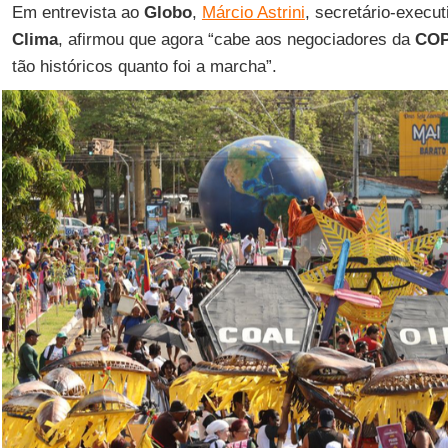
Em entrevista ao
Globo
,
Márcio Astrini
, secretário-execu
Clima
, afirmou que agora “cabe aos negociadores da
COP
tão históricos quanto foi a marcha”.