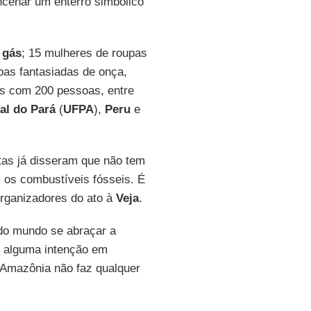
ncenar um enterro simbólico
o
gás
; 15 mulheres de roupas
oas fantasiadas de onça,
as com 200 pessoas, entre
al do Pará
(
UFPA
),
Peru
e
stas já disseram que não tem
 os combustíveis fósseis. É
organizadores do ato à
Veja
.
 do mundo se abraçar a
m alguma intenção em
a Amazônia não faz qualquer