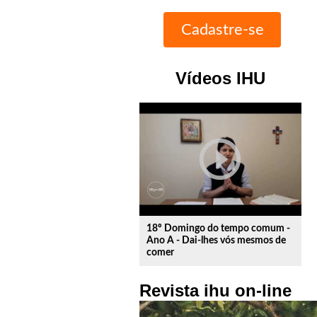
Vídeos IHU
play_circle_outline
18º Domingo do tempo comum -
Ano A - Dai-lhes vós mesmos de
comer
Revista ihu on-line