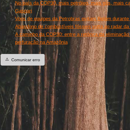
No país da COP30, mais petróleo, mais gás, mais ca
Gaspari
Voos de equipes da Petrobras evitam Belém durant
Abandono de combustíveis fósseis volta ao radar d
A caminho da COP30: entre a retórica da eliminação
perfuração na Amazônia
⚠️
Comunicar erro