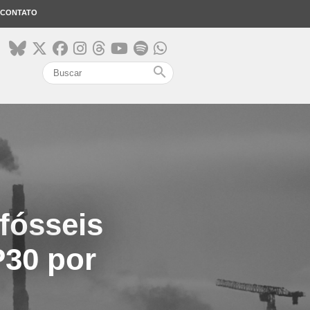
CONTATO
search
fósseis
P30 por