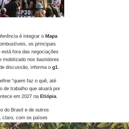
ferência é integrar o
Mapa
ombustíveis, os principais
o está fora das negociações
e mobilizado nos bastidores
 de discussão, informa o
g1
.
efine “quem faz o quê, até
o de trabalho que atuará por
ontece em 2027 na
Etiópia
.
o do Brasil e de outros
, claro, com os países
iscussão em outras
COPs
.