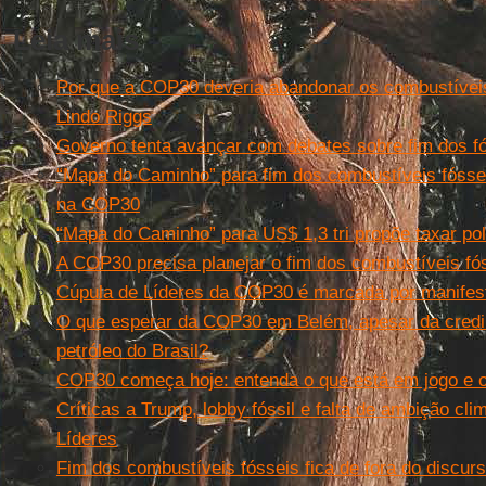
Leia mais
Por que a COP30 deveria abandonar os combustíveis
Lindo Riggs
Governo tenta avançar com debates sobre fim dos 
“Mapa do Caminho” para fim dos combustíveis fósseis
na COP30
“Mapa do Caminho” para US$ 1,3 tri propõe taxar pol
A COP30 precisa planejar o fim dos combustíveis fó
Cúpula de Líderes da COP30 é marcada por manifest
O que esperar da COP30 em Belém, apesar da credi
petróleo do Brasil?
COP30 começa hoje: entenda o que está em jogo e 
Críticas a Trump, lobby fóssil e falta de ambição c
Líderes
Fim dos combustíveis fósseis fica de fora do discu