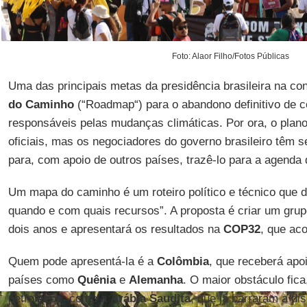
Foto: Alaor Filho/Fotos Públicas
Uma das principais metas da presidência brasileira na con
do Caminho
(“Roadmap“) para o abandono definitivo de c
responsáveis pelas mudanças climáticas. Por ora, o plan
oficiais, mas os negociadores do governo brasileiro têm s
para, com apoio de outros países, trazê-lo para a agenda
Um mapa do caminho é um roteiro político e técnico que d
quando e com quais recursos”. A proposta é criar um grup
dois anos e apresentará os resultados na
COP32
, que ac
Quem pode apresentá-la é a
Colômbia
, que receberá apoi
países como
Quênia
e
Alemanha
. O maior obstáculo fica
petroleiros, como a
Arábia Saudita
, que já barraram a d