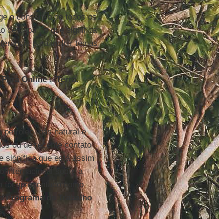
ige o consenso de todos os
o de capa”, o que significa
erência para incluir temas
 Pará Online
e
Terra
.
petróleo, gás natural e
os ou de recente contato
ue significa que está assim
 internacional sobre a
m foi apresentado como
do
Programa de Trabalho
s.