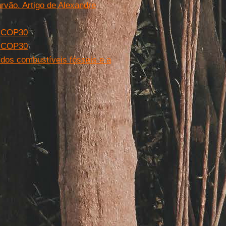
rvão. Artigo de Alexandre
e COP30
a COP30
 dos combustíveis fósseis e a