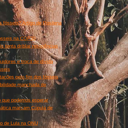
 fósseis? Artigo de Rosilena
fósseis na COP30
 tenta driblar resistências
uidores e troca de dívida
sseis
ações pelo fim dos fósseis
bilidade manchada de
o que podemos esperar
limática marcam Cúpula de
rso de Lula na ONU