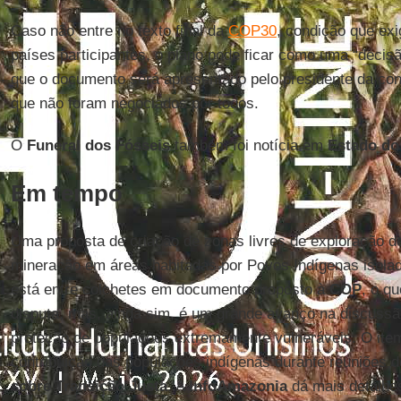
Caso não entre no texto final da
COP30
, condição que ex
países participantes, o plano pode ficar como uma “decisã
que o documento será apresentado pelo presidente da conf
que não foram negociados por todos.
O
Funeral dos Fósseis
também foi notícia em
Estado do
Em tempo
Uma proposta de criação de zonas livres de exploração de 
mineração em áreas habitadas por Povos Indígenas isolad
está entre colchetes em documento proposto à
COP
, o q
disputa, mas, ainda sim, é um grande avanço na discussão
proteção de populações extremamente vulneráveis. O ite
contribuição das populações indígenas durante reuniões 
sobre Transição Justa
. A
InfoAmazonia
dá mais detalhe