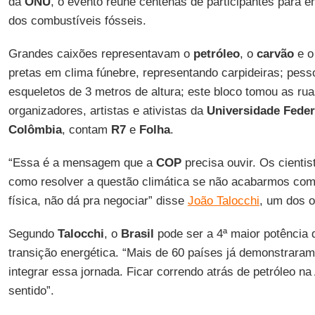
da
ONU
, o evento reúne centenas de participantes para e
dos combustíveis fósseis.
Grandes caixões representavam o
petróleo
, o
carvão
e 
pretas em clima fúnebre, representando carpideiras; pess
esqueletos de 3 metros de altura; este bloco tomou as ru
organizadores, artistas e ativistas da
Universidade Feder
Colômbia
, contam
R7
e
Folha
.
“Essa é a mensagem que a
COP
precisa ouvir. Os cienti
como resolver a questão climática se não acabarmos com
física, não dá pra negociar” disse
João Talocchi
, um dos 
Segundo
Talocchi
, o
Brasil
pode ser a 4ª maior potência
transição energética. “Mais de 60 países já demonstrara
integrar essa jornada. Ficar correndo atrás de petróleo n
sentido”.