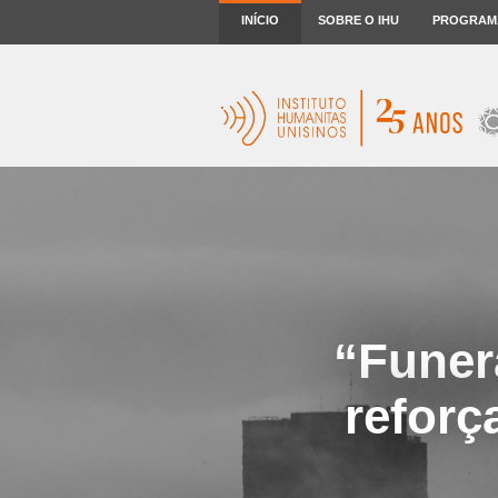
INÍCIO
SOBRE O IHU
PROGRAM
“Funer
reforç