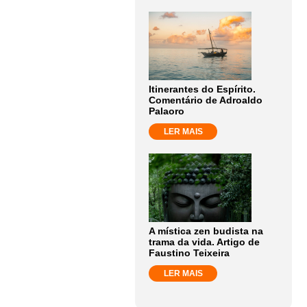
Itinerantes do Espírito.
Comentário de Adroaldo
Palaoro
LER MAIS
A mística zen budista na
trama da vida. Artigo de
Faustino Teixeira
LER MAIS