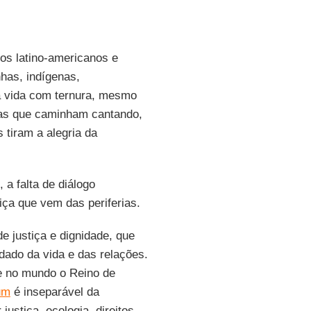
vos latino-americanos e
nhas, indígenas,
 vida com ternura, mesmo
las que caminham cantando,
 tiram a alegria da
 a falta de diálogo
tiça que vem das periferias.
e justiça e dignidade, que
dado da vida e das relações.
e no mundo o Reino de
um
é inseparável da
justiça, ecologia, direitos