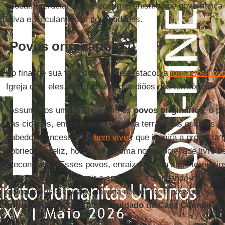
Global. É crucial estabelecer mecanismos de governança 
ativa e vinculante das comunidades.
Povos originários
Ao final de sua fala, dom Jaime destacou a
força dos povo
Igreja com eles, “verdadeiros guardiões dos territórios”.
“Assumimos uma aliança com os
povos originários
, o p
das cidades, em defesa da vida, da terra e das culturas.
sabedoria ancestral do
bem viver
, que inspira a proposta
sobriedade feliz, horizonte de uma nova sociedade livre 
preconceitos. Esses povos, enraizados em seus território
consumismo e a reduzir o supérfluo, convidando-nos a uma
Coloquemos o cuidado da vida no centro: é possível substit
uma economia do bem e do
cuidado da Casa Comum
”.