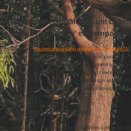
Eis o discurso.
A Profecia do Sul Global: um cham
partir da
Laudato Si’
em tempos de 
Ao celebrar o
décimo aniversário da encíclica
Laudato Si’
uma voz que não é apenas minha, mas a dos povos latino
dos mártires da terra, das comunidades ribeirinhas, indíg
camponesas e urbanas que cuidam da vida com ternura,
grandes ameaças. São elas, como dizia nosso querido
Pa
caminham cantando, porque suas lutas e preocupação por 
a alegria da esperança!
1. Urgência deste tempo
Encontramo-nos em uma conjuntura histórica de “
policris