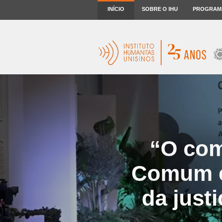
INÍCIO
SOBRE O IHU
PROGRAM
“O com
Comum é 
da just