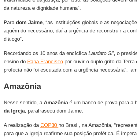
da natureza e dignidade humana”.
Para
dom Jaime
, “as instituições globais e as negociaçõe
aquém do necessário; daí a urgência de reconstruir a con
diálogo”.
Recordando os 10 anos da encíclica
Laudato Si’
, o presi
ensino do
Papa Francisco
por ouvir o duplo grito da Terra
profecia não foi escutada com a urgência necessária”, la
Amazônia
Nesse sentido, a
Amazônia
é um banco de prova para a 
da Igreja
, parafraseou dom Jaime.
A realização da
COP30
no Brasil, na Amazônia, “represe
para que a Igreja reafirme sua posição profética. É imper