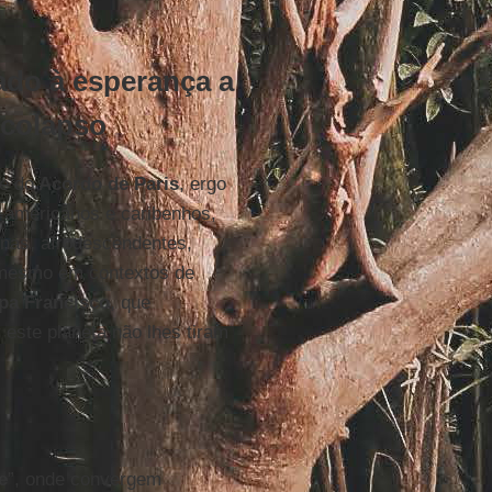
ado à esperança a
colapso
e do
Acordo de Paris
, ergo
-americanos e caribenhos,
enas, afrodescendentes,
 mesmo em contextos de
pa Francisco
, que
este planeta não lhes tiram
e
”, onde convergem