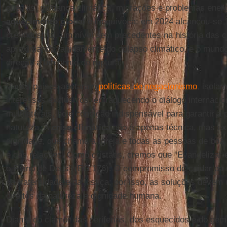
guerras, mudança climática, migrações e problemas energ
aquecimento global
é inequívoca: em 2024 alcançou-se 
pré-industrial, um nível sem precedentes na história das 
aproximando rapidamente do colapso climático, e o mund
direção a um ponto de ruptura.
Vários países adotaram
políticas de negacionismo
, isola
interesses exclusivos, enfraquecendo o diálogo internaci
multilaterais, hoje condição indispensável para garantir 
natureza. A
crise climática
não é apenas técnica, mas exis
dignidade, que chama a Igreja e todas as pessoas de boa
e das relações. Como cristãos, cremos que “Evangelizar 
o Reino de Deus” (EG 176). O compromisso de cuidar da
da fraternidade e da justiça; por isso, as soluções devem u
direitos da natureza e dignidade humana.
Diante do clamor das periferias, dos esquecidos e do gemi