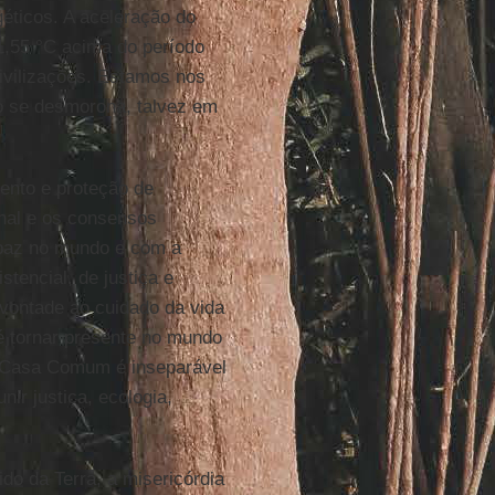
éticos. A aceleração do
1,55 °C acima do período
civilizações. Estamos nos
o se desmorona, talvez em
mento e proteção de
onal e os consensos
a paz no mundo e com a
tencial, de justiça e
 vontade ao cuidado da vida
é tornar presente no mundo
 Casa Comum é inseparável
nir justiça, ecologia,
do da Terra, a misericórdia