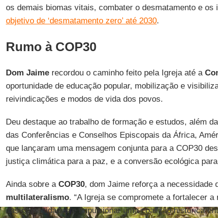
os demais biomas vitais, combater o desmatamento e os i
objetivo de ‘desmatamento zero’ até 2030
.
Rumo à COP30
Dom Jaime
recordou o caminho feito pela Igreja até a
Con
oportunidade de educação popular, mobilização e visibiliz
reivindicações e modos de vida dos povos.
Deu destaque ao trabalho de formação e estudos, além da 
das Conferências e Conselhos Episcopais da África, Améri
que lançaram uma mensagem conjunta para a COP30 des
justiça climática para a paz, e a conversão ecológica para 
Ainda sobre a
COP30
, dom Jaime reforça a necessidade 
multilateralismo
. “A Igreja se compromete a fortalecer a r
das comunidades e impulsionar uma coalizão histórica ent