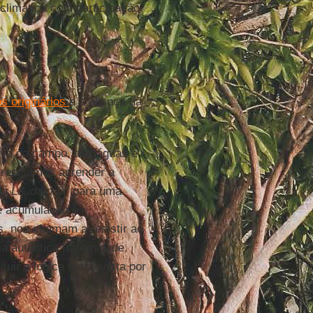
climática com participação
s originários
e a aliança da
ovo do campo, das águas e
 Precisamos aprender a
 da
Laudato Si’
para uma
de acumulação e
s, nos chamam a resistir ao
 autêntica fraternidade.
uir a lógica extrativista por