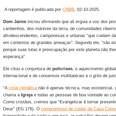
A reportagem é publicada por
CNBB
, 02-10-2025.
Dom Jaime
iniciou afirmando que ali erguia a voz dos po
caribenhos, dos mártires da terra, de comunidades ribeiri
afrodescendentes, camponesas e urbanas “que cuidam da
em contextos de grandes ameaças”. Segundo ele, “são e
porque suas lutas e preocupação por este planeta não lhes
esperança”.
Ele citou a conjuntura de
policrises
, o aquecimento global,
internacional e de consensos multilaterais e o grito de jus
“A
crise climática
não é apenas técnica, mas existencial, d
chama a
Igreja
e todas as pessoas de boa vontade ao cui
Como cristãos, cremos que “Evangelizar é tornar present
Deus” (EG 176). O
compromisso de cuidar da Casa Com
fraternidade e da justiça; por isso, as soluções devem unir 