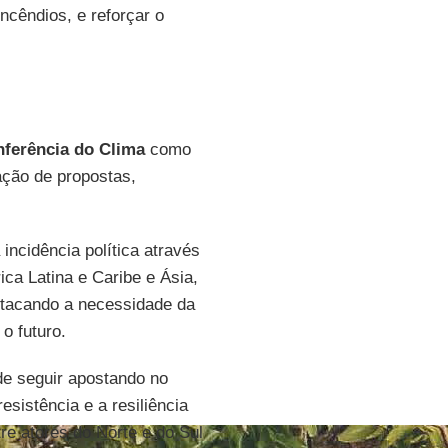
ncêndios, e reforçar o
ferência do Clima
como
ação de propostas,
incidência política através
ca Latina e Caribe e Ásia,
tacando a necessidade da
o futuro.
de seguir apostando no
esistência e a resiliência
re atores do Norte e do Sul