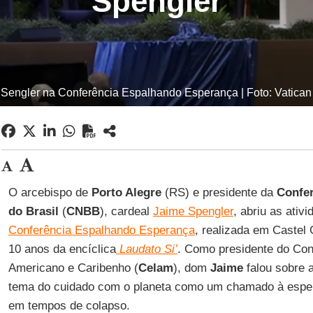
Spengler
Sengler na Conferência Espalhando Esperança | Foto: Vatica
O arcebispo de
Porto Alegre
(RS) e presidente da
Confer
do Brasil
(
CNBB
), cardeal
Jaime Spengler
, abriu as ativ
Conferência Espalhando Esperança
, realizada em Castel 
10 anos da encíclica
Laudato Si’
. Como presidente do Con
Americano e Caribenho (
Celam
), dom
Jaime
falou sobre a
tema do cuidado com o planeta como um chamado à esper
em tempos de colapso.