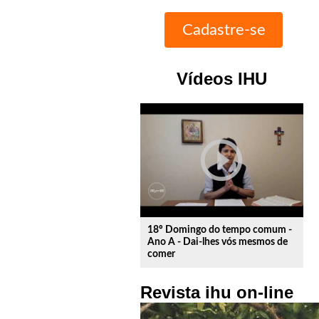
Vídeos IHU
play_circle_outline
18º Domingo do tempo comum -
Ano A - Dai-lhes vós mesmos de
comer
Revista ihu on-line