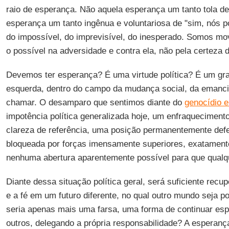
raio de esperança. Não aquela esperança um tanto tola de 
esperança um tanto ingênua e voluntariosa de "sim, nós
do impossível, do imprevisível, do inesperado. Somos movi
o possível na adversidade e contra ela, não pela certeza d
Devemos ter esperança? É uma virtude política? É um gr
esquerda, dentro do campo da mudança social, da emanc
chamar. O desamparo que sentimos diante do
genocídio 
impotência política generalizada hoje, um enfraqueciment
clareza de referência, uma posição permanentemente def
bloqueada por forças imensamente superiores, exatamen
nenhuma abertura aparentemente possível para que qualqu
Diante dessa situação política geral, será suficiente recu
e a fé em um futuro diferente, no qual outro mundo seja 
seria apenas mais uma farsa, uma forma de continuar es
outros, delegando a própria responsabilidade? A esperanç