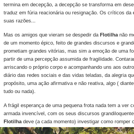
termina em decepção, a decepção se transforma em dese
traduz em fúria reacionária ou resignação. Os críticos d
suas razões...
Mas os amigos que vieram se despedir da
Flotilha
não me
de um momento épico, feito de grandes discursos e gran
prometiam grandes vitórias, mas sim a emoção de uma fo
partir de uma percepção assumida de fragilidade. Contara
arriscando o próprio corpo e acompanhando uns aos outro
diário das redes sociais e das vidas teladas, da alegria q
propósito, uma ação afirmativa e não reativa, algo ( diante 
tudo ou nada).
A frágil esperança de uma pequena frota nada tem a ver 
armada invencível, com os seus discursos grandiloquentes 
Flotilha
deve (a cada momento) investigar como romper o 
momento) convocar a cumplicidade e as redes de afeto qu