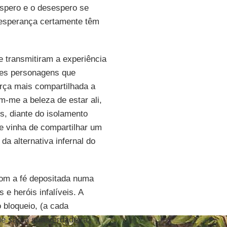
spero e o desespero se
a esperança certamente têm
 transmitiram a experiência
des personagens que
rça mais compartilhada a
m-me a beleza de estar ali,
s, diante do isolamento
ue vinha de compartilhar um
da alternativa infernal do
com a fé depositada numa
e heróis infalíveis. A
bloqueio, (a cada
e são a sua verdadeira