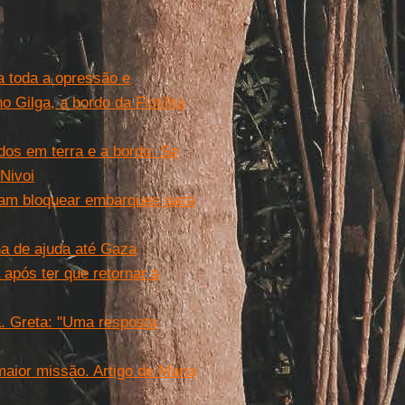
ra toda a opressão e
o Gilga, a bordo da Flotilha
dos em terra e a bordo. Se
Nivoi
çam bloquear embarques para
ha de ajuda até Gaza
após ter que retornar a
a. Greta: "Uma resposta
maior missão. Artigo de Maria