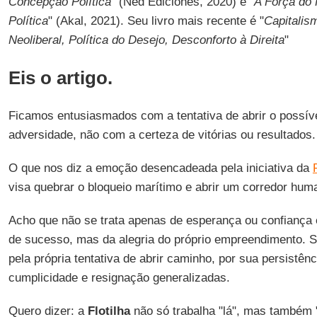
Concepção Política
" (Ned Ediciones, 2020) e "
A Força do 
Política
" (Akal, 2021). Seu livro mais recente é "
Capitalism
Neoliberal, Política do Desejo, Desconforto à Direita
"
Eis o artigo.
Ficamos entusiasmados com a tentativa de abrir o possíve
adversidade, não com a certeza de vitórias ou resultados.
O que nos diz a emoção desencadeada pela iniciativa da
visa quebrar o bloqueio marítimo e abrir um corredor hum
Acho que não se trata apenas de esperança ou confiança 
de sucesso, mas da alegria do próprio empreendimento. 
pela própria tentativa de abrir caminho, por sua persistên
cumplicidade e resignação generalizadas.
Quero dizer: a
Flotilha
não só trabalha "lá", mas também 