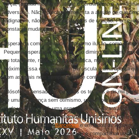
força, (a cada momento) ativar o pensamento e a imagina
adversário. Não é precisamente esta a atitude de que pr
indignação, não de resignação, mas de criação. Perseve
constante mudança.
Esperança como atividade, não como ilusão, como tentati
Pequena esperança, esperança no diminutivo, como a pró
ou totalizante, retórica ou bombástica, mas precária, frágil
próxima. Essa esperança em minúscula é uma aposta que 
com as quais nem sempre se pode contar antecipadament
Filósofos e pensadores de todos os tempos e de mil persp
de uma esperança sem otimismo, uma esperança que não 
"tudo vai ficar bem", uma esperança sem garantias, uma 
uma esperança até desesperada, que não conta histórias. 
provocou emoção em
Barcelona
e em todos os lugares no
emoção de acompanhar, encorajar e compartilhar uma nova