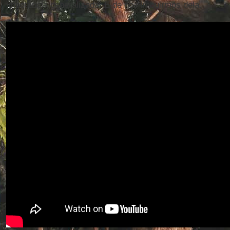
impotência generalizada. E de nos imbuirmos dela.