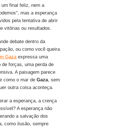
um final feliz, nem a
 podemos", mas a esperança
dos pela tentativa de abrir
e vitórias ou resultados.
ande debate dentro da
ipação, ou como você queira
em Gaza
expressa uma
o de forças, uma perda de
ensiva. A paisagem parece
te como o mar de
Gaza
, sem
er outra coisa aconteça.
perar a esperança, a crença
possível? A esperança não
perando a salvação dos
a, como ilusão, sempre