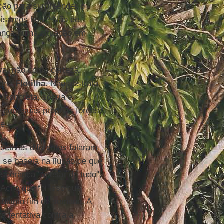
ção para surpreender o
ecisamos hoje? Não de
rança numa situação em
va, não como certeza.
pria
Flotilha
. Não abstrata
, concreta, sóbria e
gera suas próprias forças,
e.
ectivas diferentes falaram
se baseia na ilusão de que
esperança "apesar de tudo",
Acho que foi isso que
 último fim de semana. A
 tentativa contra a