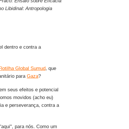
Fraco: Ensaio sobre Eficácia
o Libidinal: Antropologia
l dentro e contra a
Flotilha Global Sumud
, que
anitário para
Gaza
?
em seus efeitos e potencial
Somos movidos (acho eu)
cia e perseverança, contra a
"aqui", para nós. Como um