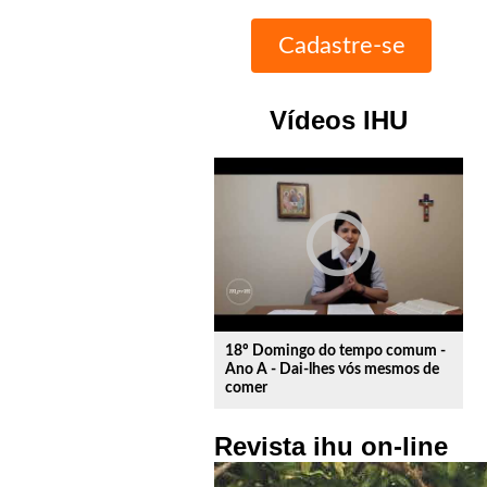
Vídeos IHU
play_circle_outline
18º Domingo do tempo comum -
Ano A - Dai-lhes vós mesmos de
comer
Revista ihu on-line