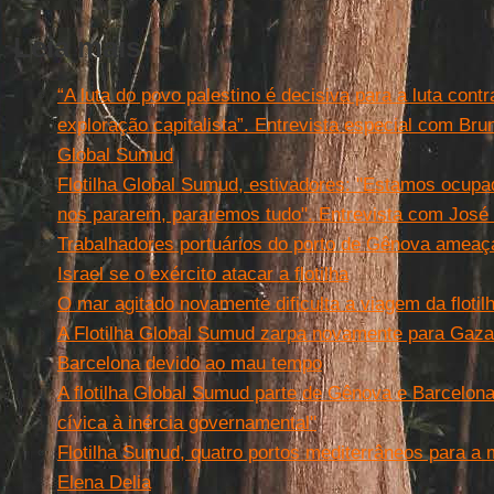
Leia mais
“A luta do povo palestino é decisiva para a luta cont
exploração capitalista”. Entrevista especial com Brun
Global Sumud
Flotilha Global Sumud, estivadores: "Estamos ocupa
nos pararem, pararemos tudo". Entrevista com José 
Trabalhadores portuários do porto de Gênova amea
Israel se o exército atacar a flotilha
O mar agitado novamente dificulta a viagem da flotil
A Flotilha Global Sumud zarpa novamente para Gaza 
Barcelona devido ao mau tempo
A flotilha Global Sumud parte de Gênova e Barcelon
cívica à inércia governamental"
Flotilha Sumud, quatro portos mediterrâneos para a 
Elena Delia