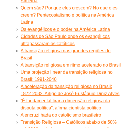
Almeida
Quem são? Por que eles crescem? No que eles
creem? Pentecostalismo e política na América
Latina
Os evangélicos e o poder na América Latina
Cidades de São Paulo onde os evangélicos
ultrapassaram os católicos
A transição religiosa nas grandes regiões do
Brasil
A transição religiosa em ritmo acelerado no Brasil
Uma projeção linear da transição religiosa no
Brasil: 1991-2040
A aceleração da transição religiosa no Brasil:
1872-2032. Artigo de José Eustáquio Diniz Alves
“É fundamental tirar a dimensão religiosa da
disputa política”, afirma cientista político
A encruzilhada do catolicismo brasileiro
Transição Religiosa – Católicos abaixo de 50%