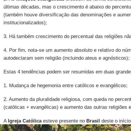
últimas décadas, mas o crescimento é abaixo do percentua
(também houve diversificação das denominações e aumen
institucionalizados);
3. Há também crescimento do percentual das religiões não
4. Por fim, nota-se um aumento absoluto e relativo do n
autodeclaram sem religião (incluindo ateus e agnósticos);
Estas 4 tendências podem ser resumidas em duas grandes
1. Mudança de hegemonia entre católicos e evangélicos;
2. Aumento da pluralidade religiosa, com queda no percentu
(católicas + evangélicas) e aumento das outras religiões e
A
Igreja Católica
esteve presente no
Brasil
deste o início
português. A primeira missa foi rezada no domingo, dia 26 