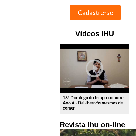
Vídeos IHU
play_circle_outline
18º Domingo do tempo comum -
Ano A - Dai-lhes vós mesmos de
comer
Revista ihu on-line