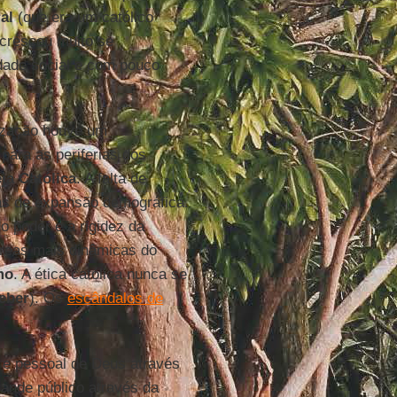
al
(que era um católico
e cresceu muito se
idade social e com pouco
ização houve um
para as periferias dos
eja Católica
. A falta de
s de expansão demográfica.
o poder e a rigidez da
áreas mais dinâmicas do
mo
. A ética católica nunca se
eber
). Os
escândalos de
a e pessoal de Deus através
ande público através da