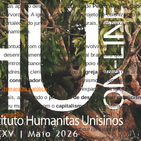
dias após o desembarque da frota de
Pedro Álvares Cabr
fervoroso). A igreja participou do projeto de colonização 
fortalecendo junto às populações rurais, com baixa mobil
dinamismo.
Contudo, com o processo de desenvolvimento e de urban
desenraizamento da população rural brasileira que migrou 
centros urbanos e não encontrou apoio e presença da
Igr
padres e o clericalismo afastou a
Igreja Católica
das área
O
conservadorismo
, o antimodernismo, a centralização d
hierarquia católica
dificultaram a expansão da igreja nas 
país, acelerando o
processo de desafeição ao catolicis
deu muito bem com o
capitalismo
(como mostrou
Max W
pedofilia
agravam a situação.
Já os
evangélicos
– que dão ênfase na experiência diret
do
Batismo no Espírito Santo
– conseguem atingir um gr