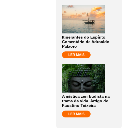
Itinerantes do Espírito.
Comentário de Adroaldo
Palaoro
LER MAIS
A mística zen budista na
trama da vida. Artigo de
Faustino Teixeira
LER MAIS