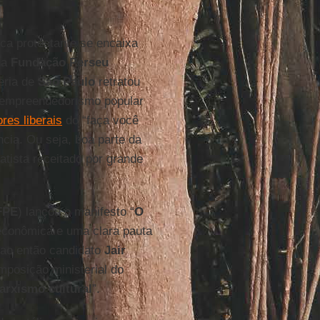
ica protestante se encaixa
da
Fundação Perseu
eria de
São Paulo
retratou
empreendedorismo popular
ores liberais
do “faça você
ncia. Ou seja, boa parte da
atista receitado por grande
FPE
) lançou o manifesto “
O
econômica e uma clara pauta
 ao então candidato
Jair
mposição ministerial do
arxismo cultural
”.