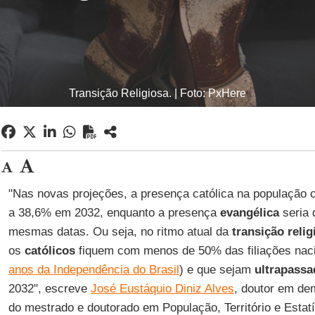
Transição Religiosa. | Foto: PxHere
"Nas novas projeções, a presença católica na população 
a 38,6% em 2032, enquanto a presença
evangélica
seria 
mesmas datas. Ou seja, no ritmo atual da
transição relig
os
católicos
fiquem com menos de 50% das filiações nac
anos da Independência do Brasil
) e que sejam
ultrapassa
2032", escreve
José Eustáquio Diniz Alves
, doutor em dem
do mestrado e doutorado em População, Território e Estat