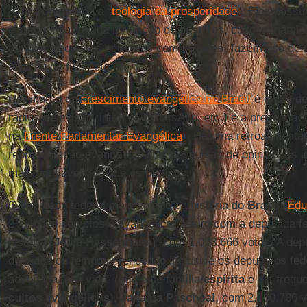
“
Cura divina
” e da “
teologia da prosperidade
”. Eles poss
e autonomia, rápida formação de pastores, cultos dinâmic
templos pequenos perto das comunidades, fazem uso de 
atração de fiéis, etc.
Um marco do
crescimento evangélico no Brasil
é o uso de
rádios, televisão, internet, WhatsApp, etc.) e a presença a
na
Frente Parlamentar Evangélica
). Há uma retroalimenta
representação evangélica. Nas pesquisas de opinião, as i
mais confiáveis do que os partidos.
O deputado federal mais votado da história do
Brasil
(
Edu
2 milhões de votos é evangélico, assim com a deputada f
história (
Joice Hasselmann
), com 1.078.666 votos. A dep
de todos os tempos (vencendo inclusive os deputados fed
advogada “pró-vida” (que é de família
espírita
e diz frequ
cultos evangélicos
),
Janaína Paschoal
, com 2.060.786 v