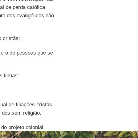
l de perda católica
to dos evangélicos não
 cristãs;
úmero de pessoas que se
 linhas:
al de filiações cristãs
 dos sem religião.
 do projeto colonial
de abril de 1500, quatro