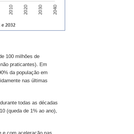
de 100 milhões de
 não praticantes). Em
 90% da população em
idamente nas últimas
durante todas as décadas
010 (queda de 1% ao ano),
e e com aceleração nas