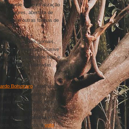
uem grande descentralização
os e alegres, abertura de
músicas e outras formas de
 diversas mídias (jornais,
tuante na política (inclusive
ção entre números de fiéis e
grejas são consideradas
ardo Bolsonaro
), com quase
ederal mais votada da
utada estadual mais votada
erais mais votados) é a
entar a
igreja católica
e os
otos. No conjunto, o
voto