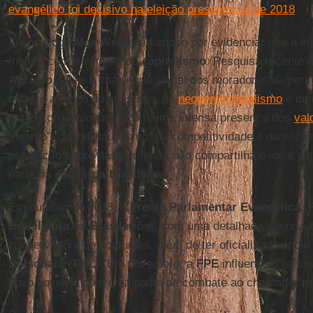
evangélico foi decisivo na eleição presidencial de 2018
.
O sociólogo
Max Weber
é famoso por evidenciar que a ét
melhor com o espírito do
capitalismo
. Pesquisa recente 
Abramo
sobre o imaginário social dos moradores da perif
como o avanço do consumo, do
neopentecostalismo
e do 
estão correlacionados com uma intensa presença dos
val
mesmo”, do individualismo, da competitividade e da eficiê
população pobre das periferias não compartilha o ideal est
parte da
esquerda brasileira
.
Em outubro de 2018, a
Frente Parlamentar Evangélica
(
Brasil para os Brasileiros
”, com uma detalhada agenda 
conservadora de costumes, além de ter oficializado apoio
Bolsonaro
(
PSL
). Em novembro, a
FPE
influenciou na co
novo governo com uma pauta de combate ao chamado “
m