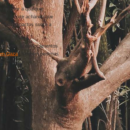
 receber a qualquer
rmir à noite achando que
ndo os impactos sobre a
atamente os deslocamentos
 em Gaza
. Também pedimos
e.