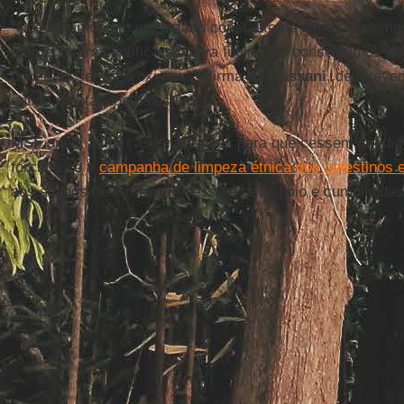
“Nós estamos em um estado constante de alerta; podemos
momento uma notificação para fugir. Não conseguimos do
podemos ser os próximos”, afirma
Al
-
Massani
, descreve
saúde mental dos palestinos.
MSF
apela às forças israelenses para que cessem imedi
forçados e a
campanha de limpeza étnica dos palestinos
aos aliados de Israel que cessem seu apoio e cumplicidad