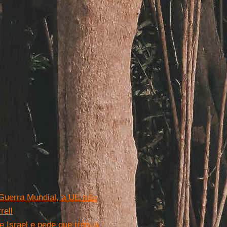
Guerra Mundial, a UE não
rell
 Israel e pede que trégua