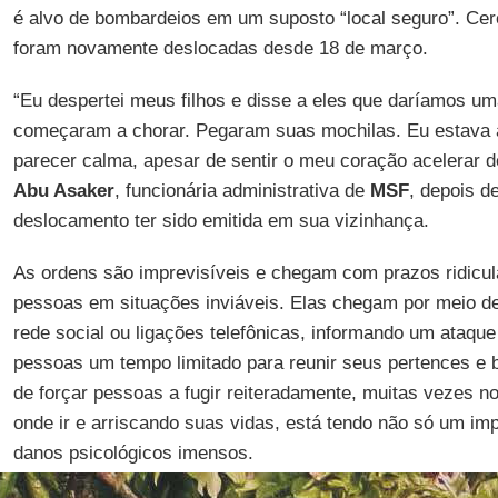
é alvo de bombardeios em um suposto “local seguro”. Cer
foram novamente deslocadas desde 18 de março.
“Eu despertei meus filhos e disse a eles que daríamos um
começaram a chorar. Pegaram suas mochilas. Eu estava 
parecer calma, apesar de sentir o meu coração acelerar 
Abu Asaker
, funcionária administrativa de
MSF
, depois 
deslocamento ter sido emitida em sua vizinhança.
As ordens são imprevisíveis e chegam com prazos ridicu
pessoas em situações inviáveis. Elas chegam por meio de 
rede social ou ligações telefônicas, informando um ataque
pessoas um tempo limitado para reunir seus pertences e b
de forçar pessoas a fugir reiteradamente, muitas vezes no
onde ir e arriscando suas vidas, está tendo não só um im
danos psicológicos imensos.