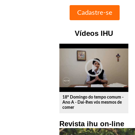
Vídeos IHU
play_circle_outline
18º Domingo do tempo comum -
Ano A - Dai-lhes vós mesmos de
comer
Revista ihu on-line