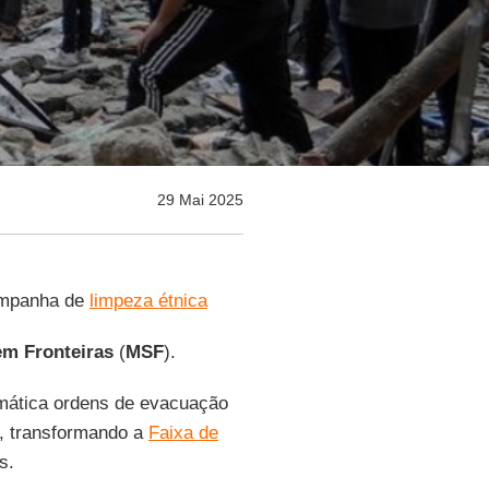
29 Mai 2025
ampanha de
limpeza étnica
m Fronteiras
(
MSF
).
emática ordens de evacuação
a, transformando a
Faixa de
s.