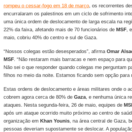
rompeu o cessar-fogo em 18 de março
, os recorrentes d
encurralaram os palestinos em um ciclo de sofrimento int
uma única ordem de deslocamento de larga escala na reg
22% da faixa, afetando mais de 70 funcionários de
MSF
, 
maio, cobriu 40% do centro e sul de Gaza.
“Nossos colegas estão desesperados”, afirma
Omar Alsa
MSF
. “Não restaram mais barracas e nem espaço para q
Não sei o que responder quando colegas me perguntam p
filhos no meio da noite. Estamos ficando sem opção para
Estas ordens de deslocamento e áreas militares onde o a
cobrem agora cerca de 80% de
Gaza
, e nenhuma única r
ataques. Nesta segunda-feira, 26 de maio, equipes de
MS
após um ataque ocorrido muito próximo ao centro de saúd
organização em
Khan
Younis
, na área central de Gaza, 
pessoas deveriam supostamente se deslocar. A populaçã