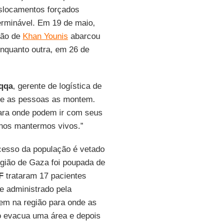
eslocamentos forçados
erminável. Em 19 de maio,
ião de
Khan Younis
abarcou
enquanto outra, em 26 de
qqa
, gerente de logística de
ue as pessoas as montem.
ara onde podem ir com seus
 nos mantermos vivos.”
cesso da população é vetado
egião de Gaza foi poupada de
F
trataram 17 pacientes
e administrado pela
bem na região para onde as
o evacua uma área e depois