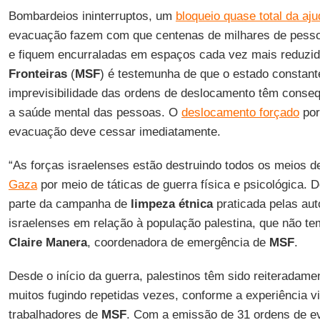
Bombardeios ininterruptos, um
bloqueio quase total da aj
evacuação fazem com que centenas de milhares de pesso
e fiquem encurraladas em espaços cada vez mais reduzi
Fronteiras
(
MSF
) é testemunha de que o estado constante
imprevisibilidade das ordens de deslocamento têm conse
a saúde mental das pessoas. O
deslocamento forçado
por
evacuação deve cessar imediatamente.
“As forças israelenses estão destruindo todos os meios d
Gaza
por meio de táticas de guerra física e psicológica.
parte da campanha de
limpeza étnica
praticada pelas aut
israelenses em relação à população palestina, que não te
Claire Manera
, coordenadora de emergência de
MSF
.
Desde o início da guerra, palestinos têm sido reiteradame
muitos fugindo repetidas vezes, conforme a experiência v
trabalhadores de
MSF
. Com a emissão de 31 ordens de 