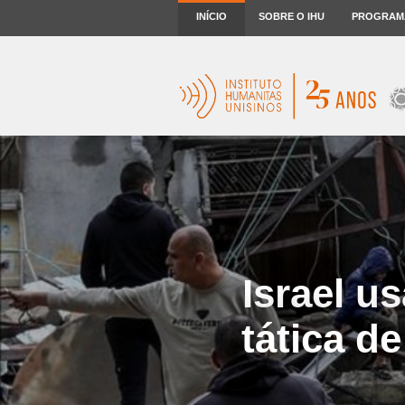
INÍCIO
SOBRE O IHU
PROGRAM
Israel u
tática d