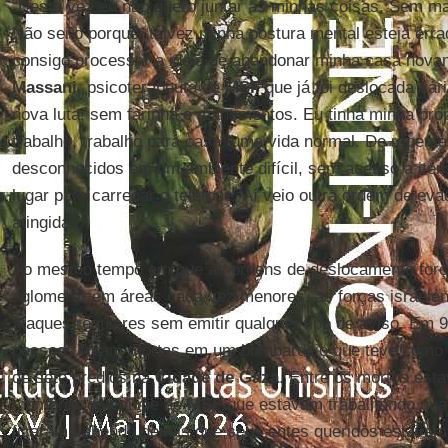
“Desta vez eu não quero juntar as minhas coisas. Sem m
Não sei o porquê, talvez minha postura mental esteja er
consigo processar a ideia de abandonar minha casa nova
Massani
, psicoterapeuta de
MSF
que já foi deslocada vá
nova luta, sem farinha e mantimentos. Eu tinha minha próp
trabalho, trabalho para casa, uma vida normal. De repente
desconhecidos em um ambiente difícil, sem acesso a iten
lugar para carregar o telefone. Aí veio outra ordem de eva
atingida.”
Ao mesmo tempo em que as ordens de deslocamento força
aglomerar em áreas cada vez menores, as forças israele
ataques regulares sem emitir qualquer tipo de aviso. Em 9
pessoas foram mortas em um bombardeio que teve como a
de sete prédios na
Cidade de Gaza
. Entre os mortos esta
membros da equipe de
MSF
que estavam trabalhando qua
ficaram sabendo depois que seus entes queridos estavam