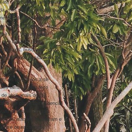
alas, sem papéis, sem nada.
rada, mas simplesmente não
mente”, diz
Sabreen Al
-
rias vezes. “Começou uma
ria vida, de casa para o
, tive de viver com
s básicos, buscando água,
cuação: toda nossa área foi
m os palestinos a se
nses também têm feito
 de abril, mais de 20
lvo um conjunto residencial
vam familiares de dois
ndo os ataques ocorreram e
 entre os escombros.