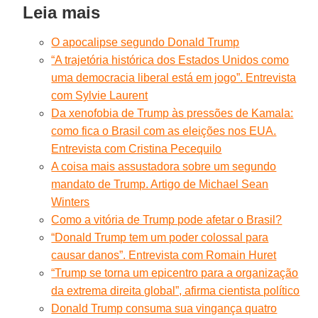
Leia mais
O apocalipse segundo Donald Trump
“A trajetória histórica dos Estados Unidos como
uma democracia liberal está em jogo”. Entrevista
com Sylvie Laurent
Da xenofobia de Trump às pressões de Kamala:
como fica o Brasil com as eleições nos EUA.
Entrevista com Cristina Pecequilo
A coisa mais assustadora sobre um segundo
mandato de Trump. Artigo de Michael Sean
Winters
Como a vitória de Trump pode afetar o Brasil?
“Donald Trump tem um poder colossal para
causar danos”. Entrevista com Romain Huret
“Trump se torna um epicentro para a organização
da extrema direita global”, afirma cientista político
Donald Trump consuma sua vingança quatro