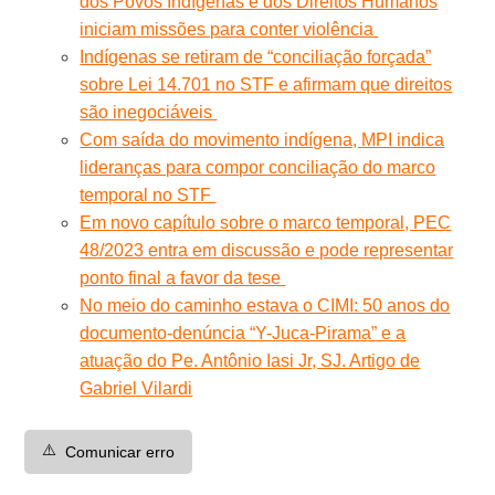
dos Povos Indígenas e dos Direitos Humanos
iniciam missões para conter violência
Indígenas se retiram de “conciliação forçada”
sobre Lei 14.701 no STF e afirmam que direitos
são inegociáveis
Com saída do movimento indígena, MPI indica
lideranças para compor conciliação do marco
temporal no STF
Em novo capítulo sobre o marco temporal, PEC
48/2023 entra em discussão e pode representar
ponto final a favor da tese
No meio do caminho estava o CIMI: 50 anos do
documento-denúncia “Y-Juca-Pirama” e a
atuação do Pe. Antônio Iasi Jr, SJ. Artigo de
Gabriel Vilardi
⚠️
Comunicar erro