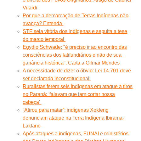
Vilardi
Por que a demarcação de Terras Indígenas não
avança? Entenda
STF sela vitória dos indígenas e sepulta a tese
do marco temporal
Egydio Schwade: "é preciso ir ao encontro das
consciências dos latifundiários e não de sua
ganância histórica". Carta a Gilmar Mendes
A necessidade de dizer o óbvio: Lei 14.701 deve
ser declarada inconstitucional
Ruralistas ferem seis indígenas em ataque a tiros
no Paraná: 'falavam que iam cortar nossa
cabeça'
“Atirou para matar”: indígenas Xokleng
denunciam ataque na Terra Indígena Ibirama-
Laklãnõ
Após ataques a indígenas, FUNAI e ministérios