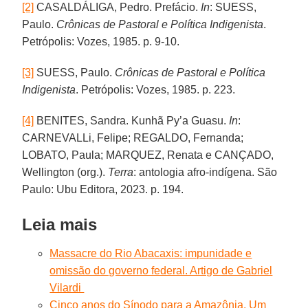
[2]
CASALDÁLIGA, Pedro. Prefácio.
In
: SUESS,
Paulo.
Crônicas de Pastoral e Política Indigenista
.
Petrópolis: Vozes, 1985. p. 9-10.
[3]
SUESS, Paulo.
Crônicas de Pastoral e Política
Indigenista
. Petrópolis: Vozes, 1985. p. 223.
[4]
BENITES, Sandra. Kunhã Py’a Guasu.
In
:
CARNEVALLi, Felipe; REGALDO, Fernanda;
LOBATO, Paula; MARQUEZ, Renata e CANÇADO,
Wellington (org.).
Terra
: antologia afro-indígena. São
Paulo: Ubu Editora, 2023. p. 194.
Leia mais
Massacre do Rio Abacaxis: impunidade e
omissão do governo federal. Artigo de Gabriel
Vilardi
Cinco anos do Sínodo para a Amazônia. Um