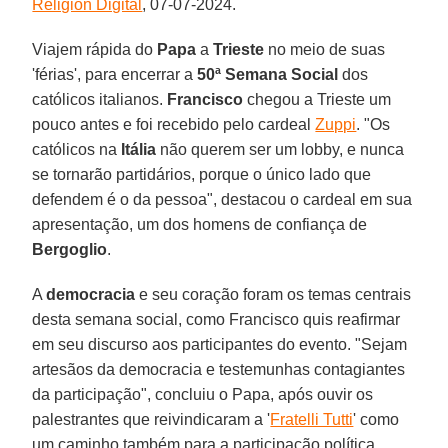
Religión Digital
, 07-07-2024.
Viajem rápida do
Papa
a
Trieste
no meio de suas
'férias', para encerrar a
50ª Semana Social
dos
católicos italianos.
Francisco
chegou a Trieste um
pouco antes e foi recebido pelo cardeal
Zuppi
. "Os
católicos na
Itália
não querem ser um lobby, e nunca
se tornarão partidários, porque o único lado que
defendem é o da pessoa", destacou o cardeal em sua
apresentação, um dos homens de confiança de
Bergoglio
.
A
democracia
e seu coração foram os temas centrais
desta semana social, como Francisco quis reafirmar
em seu discurso aos participantes do evento. "Sejam
artesãos da democracia e testemunhas contagiantes
da participação", concluiu o Papa, após ouvir os
palestrantes que reivindicaram a '
Fratelli Tutti
' como
um caminho também para a participação política