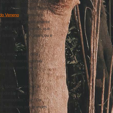
 agro, e o PL de Redução de
018, o presidente da Câmara,
do Veneno
e apensou o
is projetos completamente
logamos e conseguimos que
o adiantou. A FPA avançou e
itica ainda o fato de o
o ele, oferecer apenas
rincipal: melhorar a
s locais, incentivo à
 mudará o rumo da
 commodities”, diz “Os
substituídos por grandes