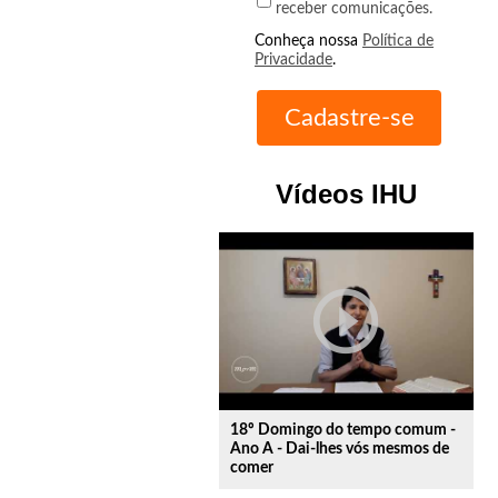
receber comunicações.
Conheça nossa
Política de
Privacidade
.
Vídeos IHU
play_circle_outline
18º Domingo do tempo comum -
Ano A - Dai-lhes vós mesmos de
comer