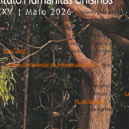
“Estamos falando de disputa de orçamento para diferentes
Eles [agronegócio] conquistaram regalias e subsídios ao
força. O Executivo tem preocupação de buscar alternativ
Congresso Nacional a bancada ruralista, que determina o
evidentemente esta força para segurar o próprio governo”,
Nilto Tatto
(PT-SP), presidente da bancada ambientalista 
A
Frente Parlamentar da Agropecuária (FPA)
, braço instit
foi procurada, mas não se manifestou.
Neste cenário, o modelo da agroecologia empilha derrotas
principais foi a derrubada de vetos presidenciais à nova
L
apelidada por ambientalistas de “
PL do Veneno
”. Parlame
durante as negociações, e o
Ministério da Agricultura
pa
e a fiscalização dos produtos.