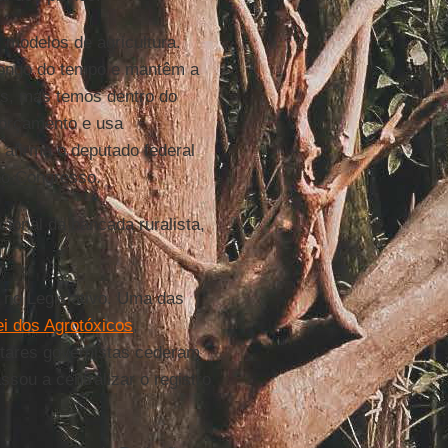
 modelos de agricultura.
 longo do tempo e mantêm a
as, mas temos dentro do
 orçamento e usa
 afirma o deputado federal
no Congresso.
ucional da bancada ruralista,
 no Legislativo. Uma das
ei dos Agrotóxicos
,
ntares governistas cederam
ssou a centralizar o registro