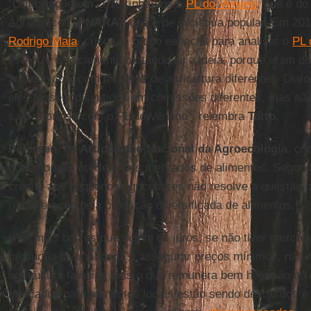
“Lembro que em 2016 tínhamos o
PL do Veneno
, que é do
Agrotóxicos (
PNARA
), que é de iniciativa popular. Em 2
Rodrigo Maia
, criou um grupo especial para analisar o
PL 
PNARA, praticamente matando ali a ideia, porque eram do
antagônicos, com modelos de agricultura diferentes. Dia
eles fossem discutidos em comissões diferentes, mas nã
saiu vitoriosa com o PL do Veneno”, relembra
Tatto
.
Petersen
, da
Articulação Nacional da Agroecologia
, cr
governo não interferir nos mercados de alimentos. Segund
crédito aos pequenos agricultores não resolve a questão p
remuneração pela produção diversificada de alimentos.
“Por mais baixos que sejam os juros, se não tiver mercado
produção diversificada e assegurar preços mínimos, não
agricultura familiar, pois o que remunera bem hoje são as
mercados para alimentos locais estão sendo destruídos e 