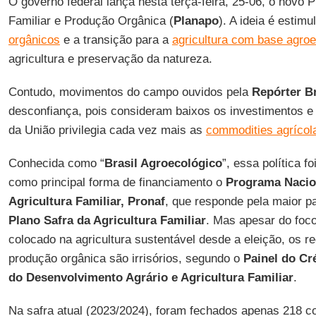
O governo federal lança nesta terça-feira, 25-06, o novo P
Familiar e Produção Orgânica (
Planapo
). A ideia é estimu
orgânicos
e a transição para a
agricultura com base agroe
agricultura e preservação da natureza.
Contudo, movimentos do campo ouvidos pela
Repórter Br
desconfiança, pois consideram baixos os investimentos 
da União privilegia cada vez mais as
commodities agrícol
Conhecida como “
Brasil Agroecológico
”, essa política f
como principal forma de financiamento o
Programa Nacio
Agricultura Familiar, Pronaf
, que responde pela maior p
Plano Safra da Agricultura Familiar
. Mas apesar do foc
colocado na agricultura sustentável desde a eleição, os r
produção orgânica são irrisórios, segundo o
Painel do Cr
do Desenvolvimento Agrário e Agricultura Familiar
.
Na safra atual (2023/2024), foram fechados apenas 218 con