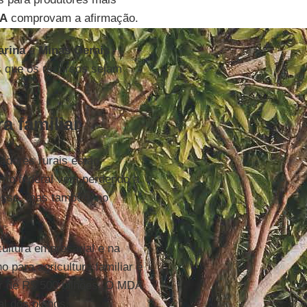
A
comprovam a afirmação.
arina
e
Minas Gerais
 que os recursos sejam
a familiar
adores rurais estão
erno federal vem perdendo a
resso, mas também no
ultura empresarial e na
 para agricultura familiar é
ar de R$ 500 bilhões. O MDA
al dos planos.