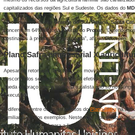
capitalizados das regiões Sul e Sudeste. Os dados do
MD
Só os estados de
Rio Grande do Sul
,
Paraná
,
Santa Cat
concentram 64% de toda a verba do
Pronaf
. “Defendemos
destinados à produção diversificada”, afirma
Petersen
.
Plano Safra empresarial X agricultur
Apesar da retomada da política, os movimentos de trabalh
desconfiados se as medidas serão efetivas, já que o gov
queda de braço com a bancada ruralista não só no Cong
Executivo.
A diferença entre os investimentos do
Plano Safra
na agric
familiar é um dos exemplos. Neste ano, a previsão do plano
de R$ 80 bilhões. Já para a linha empresarial, deve pass
informou que só irá se pronunciar após o lançamento ofici