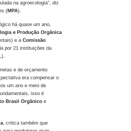
culada na agroecologia”, diz
es (
MPA
).
ógico há quase um ano,
ologia e Produção Orgânica
ntais) e a
Comissão
a por 21 instituições da
L).
 metas e de orçamento
xpectativa era compensar o
emos um ano e meio de
fundamentais, isso é
uto Brasil Orgânico
e
ia
, critica também que
s para produtores mais