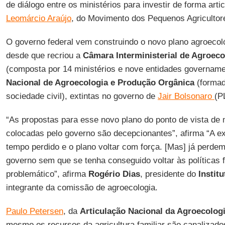
de diálogo entre os ministérios para investir de forma arti
Leomárcio Araújo
, do Movimento dos Pequenos Agricultor
O governo federal vem construindo o novo plano agroecol
desde que recriou a
Câmara Interministerial de Agroec
(composta por 14 ministérios e nove entidades govername
Nacional de Agroecologia e Produção Orgânica
(formad
sociedade civil), extintas no governo de
Jair Bolsonaro
(P
“As propostas para esse novo plano do ponto de vista de
colocadas pelo governo são decepcionantes”, afirma “A e
tempo perdido e o plano voltar com força. [Mas] já perd
governo sem que se tenha conseguido voltar às políticas 
problemático”, afirma
Rogério Dias
, presidente do
Instit
integrante da comissão de agroecologia.
Paulo Petersen
, da
Articulação Nacional da Agroecolog
mesmo os recursos da agricultura familiar são canalizado