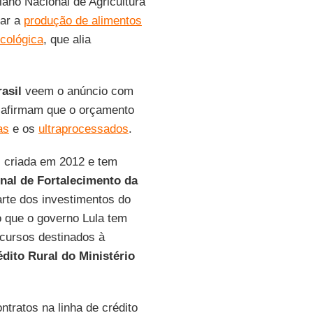
lano Nacional de Agricultura
lar a
produção de alimentos
cológica
, que alia
asil
veem o anúncio com
e afirmam que o orçamento
as
e os
ultraprocessados
.
oi criada em 2012 e tem
nal de Fortalecimento da
arte dos investimentos do
o que o governo Lula tem
ecursos destinados à
édito Rural do Ministério
tratos na linha de crédito