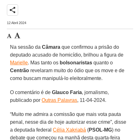
share
12 Abril 2024
Na sessão da
Câmara
que confirmou a prisão do
deputado acusado de homicídio, brilhou a figura de
Marielle
. Mas tanto os
bolsonaristas
quanto o
Centrão
revelaram muito do ódio que os move e de
como buscam manipulá-lo eleitoralmente.
O comentário é de
Glauco Faria
, jornalismo,
publicado por
Outras Palavras
, 11-04-2024.
“Muito me admira a comissão que mais vota pauta
penal, nesse dia de hoje autorizar esse crime”, disse
a deputada federal
Célia Xakriabá
(
PSOL-MG
) no
debate que começou na manhã desta quarta-feira