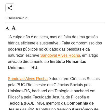
share
10 Novembro 2023
"A culpa não é da seca, mas da falta de uma gestão
hídrica eficiente e sustentável! Falta compromisso dos
poderes públicos no cuidado das pessoas e da
natureza" escreve
Sandoval Alves Rocha
, em artigo
enviado diretamente ao
Instituto Humanitas
Unisinos — IHU
.
Sandoval Alves Rocha
é doutor em Ciências Sociais
pela PUC-Rio, mestre em Ciências Sociais pela
Unisinos/RS, bacharel em Teologia e bacharel em
Filosofia pela Faculdade Jesuíta de Filosofia e
Teologia (FAJE, MG), membro da
Companhia de
Jesus
(jesuíta), trabalha no
Serviço Amazônico de