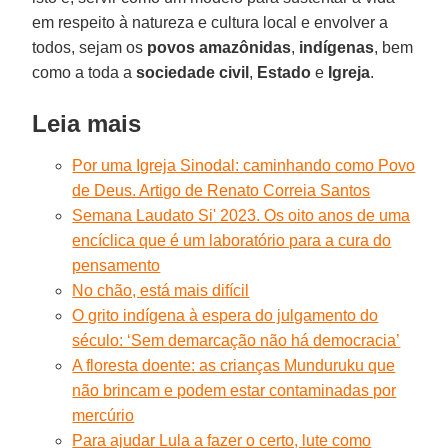
em respeito à natureza e cultura local e envolver a
todos, sejam os
povos amazônidas
,
indígenas
, bem
como a toda a
sociedade civil
,
Estado
e
Igreja
.
Leia mais
Por uma Igreja Sinodal: caminhando como Povo
de Deus. Artigo de Renato Correia Santos
Semana Laudato Si' 2023. Os oito anos de uma
encíclica que é um laboratório para a cura do
pensamento
No chão, está mais difícil
O grito indígena à espera do julgamento do
século: ‘Sem demarcação não há democracia’
A floresta doente: as crianças Munduruku que
não brincam e podem estar contaminadas por
mercúrio
Para ajudar Lula a fazer o certo, lute como