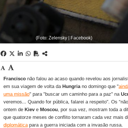
(Foto: Zelensky | Facebook)
Francisco
não falou ao acaso quando revelou aos jornal
em sua viagem de volta da
Hungria
no domingo que "
aind
uma missão
" para "buscar um caminho para a paz" na
Uc
veremos... Quando for pública, falarei a respeito". Os “
ontem de
Kiev
e
Moscou
, por sua vez, mostram toda a d
que quatorze meses de conflito tornaram cada vez mais di
diplomática
para a guerra iniciada com a invasão russa.