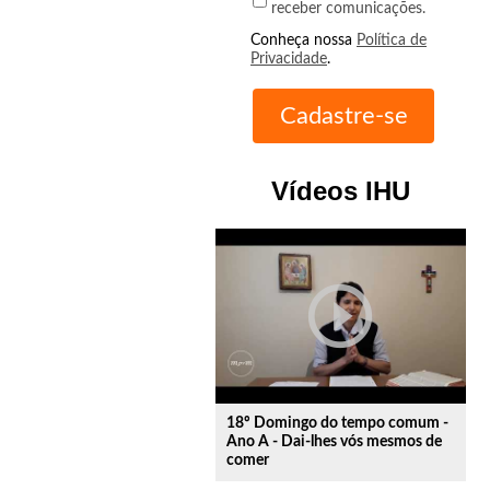
receber comunicações.
Conheça nossa
Política de
Privacidade
.
Vídeos IHU
play_circle_outline
18º Domingo do tempo comum -
Ano A - Dai-lhes vós mesmos de
comer