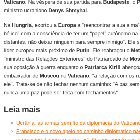
Vaticano
. Na véspera de sua partida para
Budapeste
, o
P
ministro ucraniano
Denys
Shmyhal
.
Na
Hungria
, exortou a
Europa
a "reencontrar a sua alma” 
bélico” com a consciência de ter um “papel” autônomo na 
distantes, não deixar ninguém para sempre inimigo". Ele
líder europeu mais próximo de
Putin
. Ele reabraçou o
Met
"ministro das Relações Exteriores" do Patriarcado de
Mos
sua oposição à guerra enquanto o
Patriarca
Kirill
abençoa
embaixador de
Moscou
no
Vaticano
, "a relação com os 
ele". Trata-se de não fechar nenhum caminho: "A paz semp
nunca uma paz pode ser feita com fechamentos".
Leia mais
Ucrânia, as armas sem fio da diplomacia do Vatican
Francisco e o novo apelo ao caminho diplomático pa
internacional deve se esforçar”. O pensamento nos p