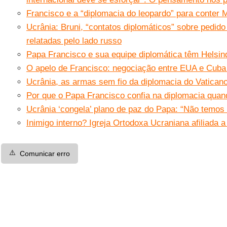
Francisco e a “diplomacia do leopardo” para conter
Ucrânia: Bruni, “contatos diplomáticos” sobre pedid
relatadas pelo lado russo
Papa Francisco e sua equipe diplomática têm Helsi
O apelo de Francisco: negociação entre EUA e Cuba
Ucrânia, as armas sem fio da diplomacia do Vatican
Por que o Papa Francisco confia na diplomacia quan
Ucrânia ‘congela’ plano de paz do Papa: “Não temos
Inimigo interno? Igreja Ortodoxa Ucraniana afiliada
⚠️
Comunicar erro