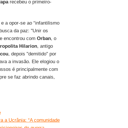
apa
recebeu o primeiro-
e a opor-se ao “infantilismo
busca da paz: "Unir os
 se encontrou com
Orban
, o
ropolita
Hilarion
, antigo
cou
, depois "demitido" por
va a invasão. Ele elogiou o
russos é principalmente com
re se faz abrindo canais,
o
ra a Ucrânia: “A comunidade
risioneiros de guerra