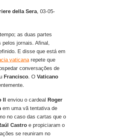
iere della Sera
, 03-05-
a tempo; as duas partes
elos jornais. Afinal,
efinido. E disse que está em
cia vaticana
repete que
 hospedar conversações de
ou
Francisco
. O
Vaticano
centemente.
 II
enviou o cardeal
Roger
n
em uma vã tentativa de
mo no caso das cartas que o
aúl Castro
e propiciaram o
gações se reuniram no