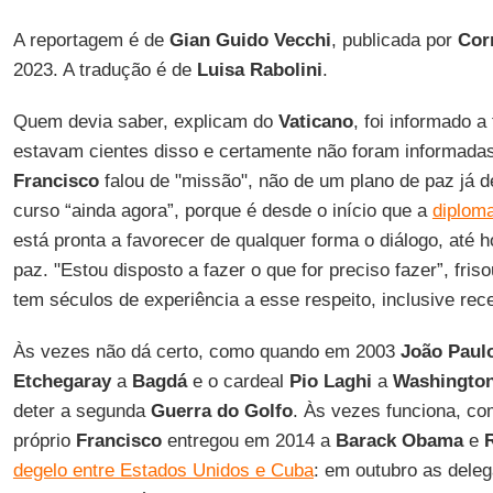
A reportagem é de
Gian Guido Vecchi
, publicada por
Corr
2023. A tradução é de
Luisa Rabolini
.
Quem devia saber, explicam do
Vaticano
, foi informado 
estavam cientes disso e certamente não foram informadas p
Francisco
falou de "missão", não de um plano de paz já d
curso “ainda agora”, porque é desde o início que a
diploma
está pronta a favorecer de qualquer forma o diálogo, até
paz. "Estou disposto a fazer o que for preciso fazer”, fris
tem séculos de experiência a esse respeito, inclusive re
Às vezes não dá certo, como quando em 2003
João Paulo
Etchegaray
a
Bagdá
e o cardeal
Pio Laghi
a
Washingto
deter a segunda
Guerra do Golfo
. Às vezes funciona, co
próprio
Francisco
entregou em 2014 a
Barack Obama
e
R
degelo entre Estados Unidos e Cuba
: em outubro as dele