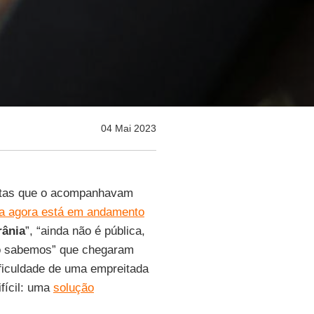
04 Mai 2023
istas que o acompanhavam
a agora está em andamento
rânia
”, “ainda não é pública,
não sabemos” que chegaram
ificuldade de uma empreitada
fícil: uma
solução