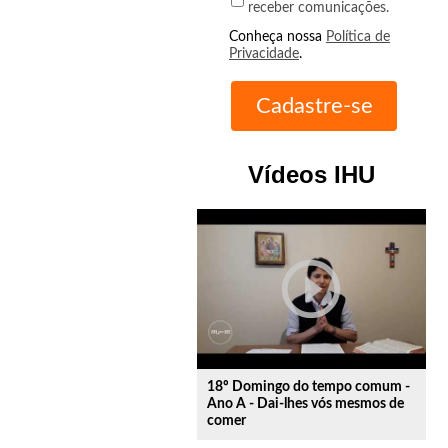
receber comunicações.
Conheça nossa
Política de
Privacidade
.
Vídeos IHU
play_circle_outline
18º Domingo do tempo comum -
Ano A - Dai-lhes vós mesmos de
comer