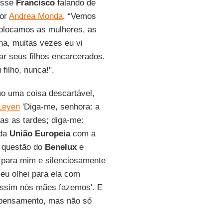
disse
Francisco
falando de
por
Andrea Monda
. “Vemos
olocamos as mulheres, as
a, muitas vezes eu vi
ar seus filhos encarcerados.
filho, nunca!".
o uma coisa descartável,
Leyen
'Diga-me, senhora: a
das as tardes; diga-me:
 da
União Europeia
com a
a questão do
Benelux
e
u para mim e silenciosamente
eu olhei para ela com
Assim nós mães fazemos'. E
e pensamento, mas não só