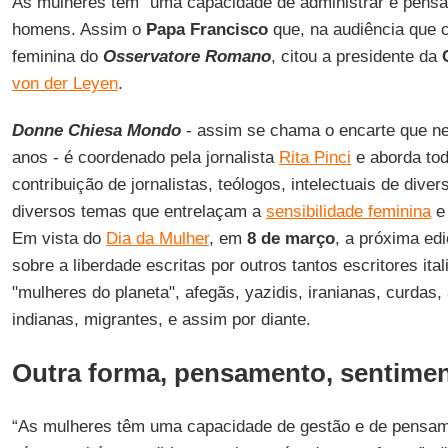
As mulheres têm "uma capacidade de administrar e pensar
homens. Assim o
Papa Francisco
que, na audiência que 
feminina do
Osservatore Romano
, citou a presidente da
von der Leyen
.
Donne Chiesa Mondo
- assim se chama o encarte que n
anos - é coordenado pela jornalista
Rita Pinci
e aborda to
contribuição de jornalistas, teólogos, intelectuais de dive
diversos temas que entrelaçam a
sensibilidade feminina
e 
Em vista do
Dia da Mulher
, em
8 de março
, a próxima ed
sobre a liberdade escritas por outros tantos escritores ital
"mulheres do planeta", afegãs, yazidis, iranianas, curdas,
indianas, migrantes, e assim por diante.
Outra forma, pensamento, sentimen
“As mulheres têm uma capacidade de gestão e de pensame