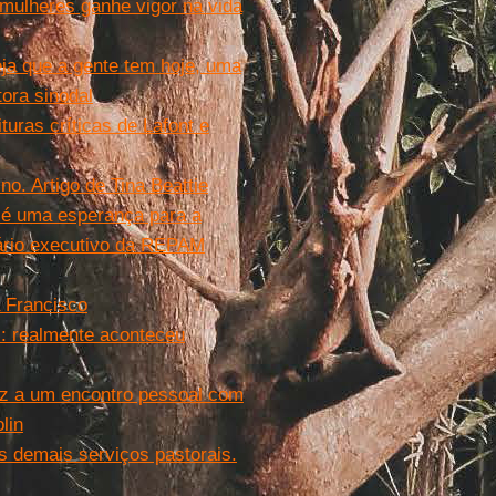
 mulheres ganhe vigor na vida
eja que a gente tem hoje, uma
tora sinodal
uras críticas de Lafont e
o. Artigo de Tina Beattie
 é uma esperança para a
tário executivo da REPAM
a Francisco
s: realmente aconteceu
z a um encontro pessoal com
lin
os demais serviços pastorais.