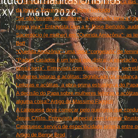
“O Sínodo contribuiu muito para que a presença das
da Igreja”. Entrevista com Rose Bertoldo
“Se não fossem as mulheres, a gente não teria a Igr
Igreja viva”. Entrevista com a Ir. Rose Bertoldo, audi
Sacerdócio (e mulher) em “Querida Amazônia”: as leit
Boff
“Querida Amazônia”: uma ideia “congelada” de feminin
“Padres casados é um tema que distrai, a exortação
nossa terra”. Entrevista com Mauricio López, secre
Mulheres leitoras e acólitas: Significado da mudança
Leitoras e acólitas, a obra-prima estratégica do Pap
A decisão do Papa sobre mulheres leitoras e acólita
alguma coisa? Artigo de Massimo Faggioli
A catequese deve começar pelo querigma que condu
Jesus Cristo. Entrevista especial com Leomar Brusto
Catequese: serviço de especificidade própria entre 
Artigo de Benno Brod