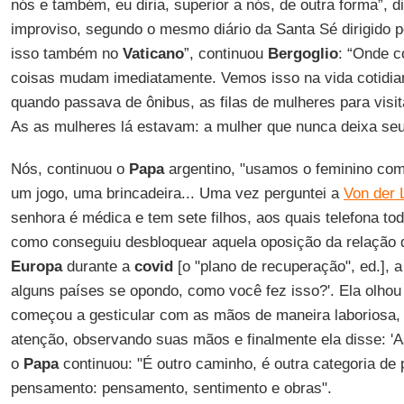
nós e também, eu diria, superior a nós, de outra forma”, 
improviso, segundo o mesmo diário da Santa Sé dirigido 
isso também no
Vaticano
”, continuou
Bergoglio
: “Onde c
coisas mudam imediatamente. Vemos isso na vida cotidian
quando passava de ônibus, as filas de mulheres para visit
As as mulheres lá estavam: a mulher que nunca deixa seu 
Nós, continuou o
Papa
argentino, "usamos o feminino com
um jogo, uma brincadeira... Uma vez perguntei a
Von der 
senhora é médica e tem sete filhos, aos quais telefona to
como conseguiu desbloquear aquela oposição da relação
Europa
durante a
covid
[o "plano de recuperação", ed.], 
alguns países se opondo, como você fez isso?'. Ela olho
começou a gesticular com as mãos de maneira laboriosa, 
atenção, observando suas mãos e finalmente ela disse: '
o
Papa
continuou: "É outro caminho, é outra categoria d
pensamento: pensamento, sentimento e obras".