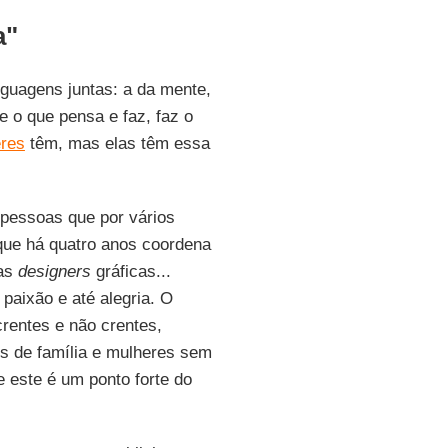
a"
nguagens juntas: a da mente,
e o que pensa e faz, faz o
res
têm, mas elas têm essa
 pessoas que por vários
que há quatro anos coordena
uas
designers
gráficas...
aixão e até alegria. O
 crentes e não crentes,
es de família e mulheres sem
 e este é um ponto forte do