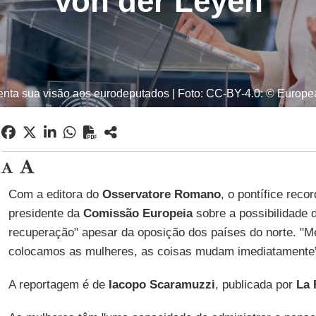
Von der Leyen
enta sua visão aos eurodeputados | Foto: CC-BY-4.0: © Europ
Com a editora do
Osservatore Romano
, o pontífice rec
presidente da
Comissão Europeia
sobre a possibilidade 
recuperação" apesar da oposição dos países do norte. 
colocamos as mulheres, as coisas mudam imediatamente”
A reportagem é de
Iacopo Scaramuzzi
, publicada por
La 