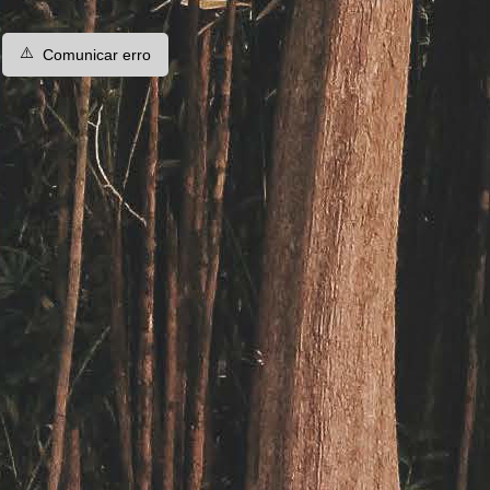
⚠️
Comunicar erro