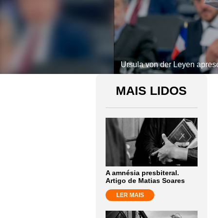
Ursula von der Leyen apres
MAIS LIDOS
A amnésia presbiteral.
Artigo de Matias Soares
LER MAIS