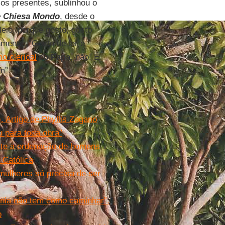
os presentes, sublinhou o
 Chiesa Mondo
, desde o
eio, porque gosto, gosto
mente: “Gosto de ler e
o clerical
do
Papa
, não! É
m”.
. Artigo de Phyllis Zagano
u para toda obra”
ite a ordenação de homens
 Católica
ulheres só precisa de ser
ônia não tem como caminhar”.
o