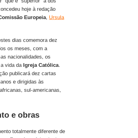
" que é "superior" à dos
concedeu hoje à redação
Comissão Europeia
,
Ursula
estes dias comemora dez
dos os meses, com a
rsas nacionalidades, os
a vida da
Igreja Católica
.
ição publicará dez cartas
ianos e dirigidas às
 africanas, sul-americanas,
to e obras
nto totalmente diferente de