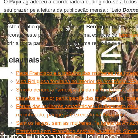
O
Papa
agradeceu à coordenadora e, dirigindo-se a todos 
seu prazer pela leitura da publicação mensal: "Leio
Donne
tempo da coordenação da professora Scaraffia: sempre o l
deste desafio que já está no título".
Bergoglio
disse, nova
encorajar este periódico, e não é uma espécie de
feminism
abrir a porta para uma realidade, uma reflexão que vai alé
Leia mais
Papa Francisco e o trabalho das mulheres (da Igreja)
Vida Religiosa feminina no interior da Amazônia: “Pa
Sínodo denuncia “ameaça à vida na Amazônia”, adm
casados e maior participação das mulheres na Igreja
Fórum das mulheres amazônicas: “O diaconato das m
reconhecido, porque já é exercido na Amazônia”
Sem os leigos, sem as mulheres, “a Igreja da Amaz
Entrevista com Francisco Andrade, auditor do Sínod