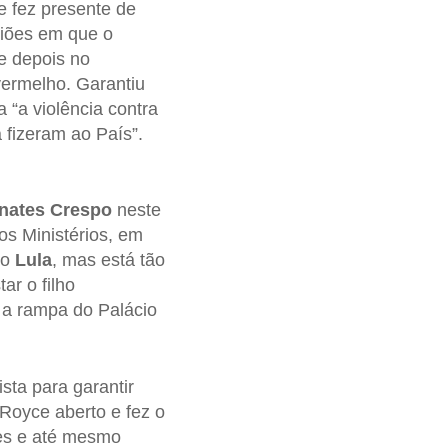
 fez presente de
siões em que o
e depois no
vermelho. Garantiu
 “a violência contra
á fizeram ao País”.
nates Crespo
neste
s Ministérios, em
 o
Lula
, mas está tão
ar o filho
é a rampa do Palácio
sta para garantir
Royce aberto e fez o
res e até mesmo