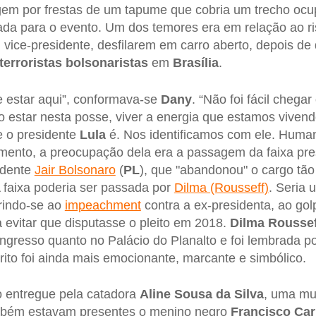
em por frestas de um tapume que cobria um trecho ocu
rada para o evento. Um dos temores era em relação ao ri
u vice-presidente, desfilarem em carro aberto, depois de 
terroristas bolsonaristas
em
Brasília
.
 estar aqui”, conformava-se
Dany
. “Não foi fácil chega
o estar nesta posse, viver a energia que estamos viven
e o presidente
Lula
é. Nos identificamos com ele. Human
mento, a preocupação dela era a passagem da faixa pres
idente
Jair Bolsonaro
(
PL
), que "abandonou" o cargo tão
“A faixa poderia ser passada por
Dilma (Rousseff)
. Seria
erindo-se ao
impeachment
contra a ex-presidenta, ao golp
 evitar que disputasse o pleito em 2018.
Dilma Roussef
ngresso quanto no Palácio do Planalto e foi lembrada po
rito foi ainda mais emocionante, marcante e simbólico.
o entregue pela catadora
Aline Sousa da Silva
, uma mu
mbém estavam presentes o menino negro
Francisco Ca