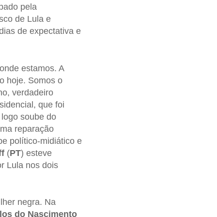
pado pela
sco de Lula e
dias de expectativa e
r onde estamos. A
do hoje. Somos o
o, verdadeiro
idencial, que foi
 logo soube do
 uma reparação
e político-midiático e
f
(
PT
) esteve
r Lula nos dois
lher negra. Na
rlos do Nascimento