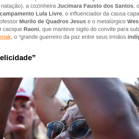
natação), a cozinheira
Jucimara Fausto dos Santos
, 
campamento Lula Livre
, o influenciador da causa capa
rofessor
Murilo de Quadros Jesus
e o metalúrgico
Wesl
O cacique
Raoni
, que manteve sigilo do convite para sub
renak
, o “grande guerreiro da paz entre seus irmãos
ind
elicidade”