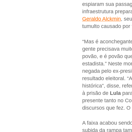
espiaram sua passag
infraestrutura prepa
Geraldo Alckmin
, se
tumulto causado por
“Mas é aconchegante
gente precisava muit
povão, e é povão qu
estadista.” Neste mo
negada pelo ex-pres
resultado eleitoral. 
histórica”, disse, ref
à prisão de
Lula
para
presente tanto no Co
discursos que fez. O 
A faixa acabou send
subida da rampa ta