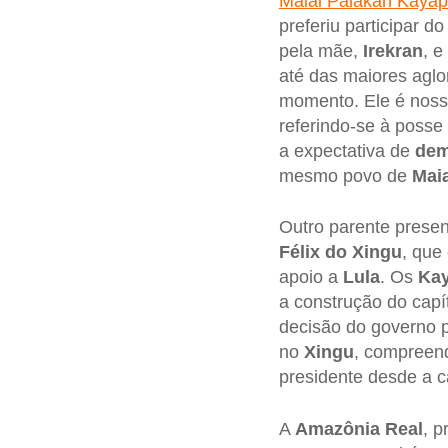
Maial Paiakan Kaya
preferiu participar 
pela mãe,
Irekran
, e
até das maiores aglo
momento. Ele é nosso
referindo-se à posse
a expectativa de
dem
mesmo povo de
Maia
Outro parente presen
Félix do Xingu
, que
apoio a
Lula
. Os
Ka
a construção do capí
decisão do governo p
no
Xingu
, compreend
presidente desde a 
A
Amazônia Real
, p