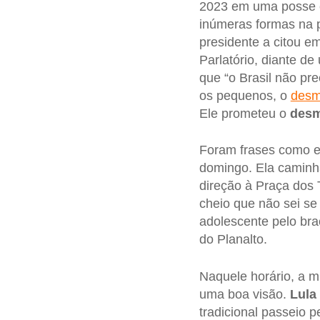
2023 em uma posse co
inúmeras formas na
presidente a citou e
Parlatório, diante d
que “o Brasil não pr
os pequenos, o
desm
Ele prometeu o
desm
Foram frases como e
domingo. Ela caminha
direção à Praça dos 
cheio que não sei se 
adolescente pelo bra
do Planalto.
Naquele horário, a m
uma boa visão.
Lula
tradicional passeio