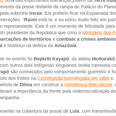
pó
, uma das importantes lideranças jovens da
Terra ind
do evento da posse distante da rampa do Palácio do Pla
 pela sobrinha
Irerae
. Ela preferiu ficar na Esplanada do
merações. “
Raoni
está lá, e eu estou muito feliz em part
 representante. Este é um momento de felicidade para 
 do presidente da República que criou o
Ministério dos 
arcações de territórios
e
combate a crimes ambient
l
e histórico na defesa da
Amazônia
.
te no evento foi
Bepkriti Kayapó
, da aldeia
Moikarakô
 com outros dois indígenas xinguanos vestia camiseta 
yapó
são conhecidos pelo comportamento guerreiro e fo
tulo dos Índios na
Constituição homologada em 1988
e,
etista de
Dilma
em construir a
hidrelétrica Belo Monte
,
eram a importância da frente pela redemocratização do
campanha.
resente na cobertura da posse de
Lula
, com transmissõe