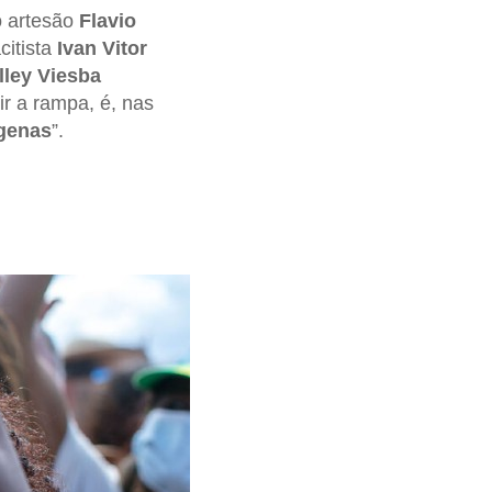
o artesão
Flavio
citista
Ivan Vitor
ley Viesba
ir a rampa, é, nas
ígenas
”.