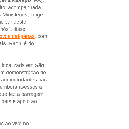
ígena Kayapó
(
PA
),
nalto, acompanhada
s Ministérios, longe
icipar deste
nós”, disse,
Povos Indígenas
, com
ais
. Raoni é do
, localizada em
São
com demonstração de
ram importantes para
 embora avessos à
 que fez a barragem
 país e apoio ao
s ao vivo no