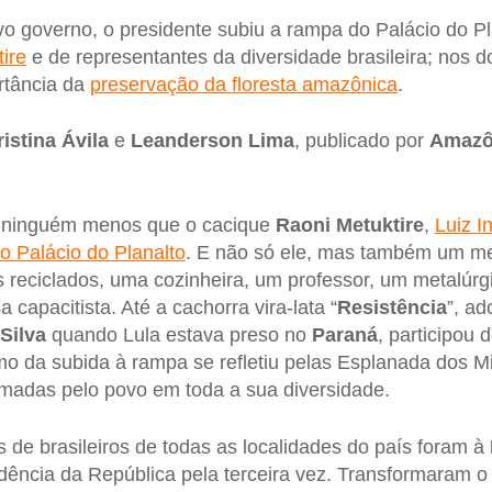
vo governo, o presidente subiu a rampa do Palácio do Pl
ire
e de representantes da diversidade brasileira; nos do
rtância da
preservação da floresta amazônica
.
ristina Ávila
e
Leanderson Lima
, publicado por
Amazô
ninguém menos que o cacique
Raoni Metuktire
,
Luiz I
o Palácio do Planalto
. E não só ele, mas também um m
s reciclados, uma cozinheira, um professor, um metalúr
 capacitista. Até a cachorra vira-lata “
Resistência
”, ad
Silva
quando Lula estava preso no
Paraná
, participou
smo da subida à rampa se refletiu pelas Esplanada dos Mi
madas pelo povo em toda a sua diversidade.
 de brasileiros de todas as localidades do país foram à
ência da República pela terceira vez. Transformaram o 