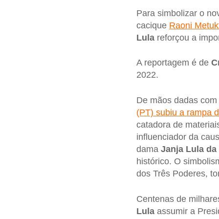
Para simbolizar o no
cacique
Raoni Metukt
Lula
reforçou a impo
A reportagem é de
C
2022.
De mãos dadas com 
(PT) subiu a rampa d
catadora de materiai
influenciador da causa
dama
Janja Lula da 
histórico. O simboli
dos Três Poderes, to
Centenas de milhares
Lula
assumir a Presid