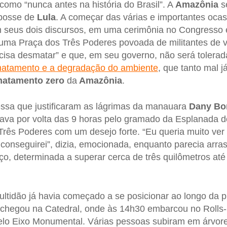
mo “nunca antes na história do Brasil”. A
Amazônia
se
 posse de
Lula
. A começar das várias e importantes oca
m seus dois discursos, em uma cerimônia no Congresso 
e uma Praça dos Três Poderes povoada de militantes de 
ecisa desmatar” e que, em seu governo, não será tolerada
atamento e a degradação do ambiente
, que tanto mal j
atamento zero
da
Amazônia
.
ssa que justificaram as lágrimas da manauara
Dany Bo
va por volta das 9 horas pelo gramado da Esplanada do
Três Poderes com um desejo forte. “Eu queria muito ver
conseguirei”, dizia, emocionada, enquanto parecia arrast
ço, determinada a superar cerca de três quilômetros at
ultidão já havia começado a se posicionar ao longo da pi
chegou na Catedral, onde às 14h30 embarcou no Rolls-
 pelo Eixo Monumental. Várias pessoas subiram em árvo