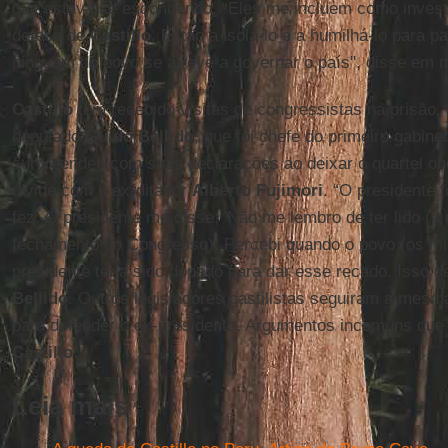
que estava se escondendo. “Eles me incluem como inves
defesa de
Castillo
. Estão a isolá-lo e a humilhá-lo para
ninguém do povo se atreve a governar o país", disse em
Castillo
tem recebido visitas de congressistas na prisão.
deputado
Guido Bellido
, que foi chefe do primeiro gabine
surpreendeu com suas declarações ao deixar o quartel onde
divide com o ex-ditador
Alberto Fujimori
. “O presidente 
fez. O presidente me disse: 'Não me lembro de ter lido 
fechamento do Congresso). Percebi quando o povo (os min
presidente teria sido dopado para dar esse recado. Isso d
Bellido
. Outros legisladores castilistas seguiram a mes
para defender o ex-presidente. Argumentos incomuns que 
Castillo
.
Leia mais