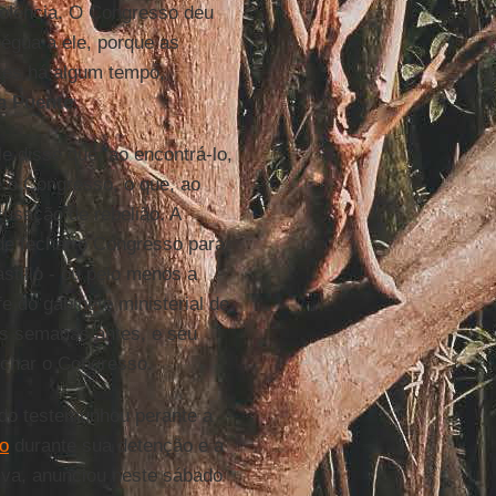
iolência. O Congresso deu
égua a ele, porque as
tes há algum tempo,
a Puente
.
le disse que, ao encontrá-lo,
e o Congresso, o que, ao
cusação de rebelião. A
 de fechar o Congresso para
stillo - ou pelo menos a
e do gabinete ministerial de
as semanas antes, e seu
fechar o Congresso.
ado testemunhou perante a
lo
durante sua detenção e a
tiva, anunciou neste sábado