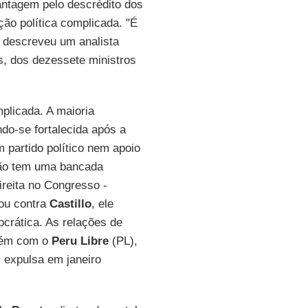
antagem pelo descrédito dos
ão política complicada. "É
, descreveu um analista
ís, dos dezessete ministros
plicada. A maioria
ndo-se fortalecida após a
m partido político nem apoio
 não tem uma bancada
ireita no Congresso -
vou contra
Castillo
, ele
ocrática. As relações de
mbém com o
Peru Libre
(PL),
i expulsa em janeiro