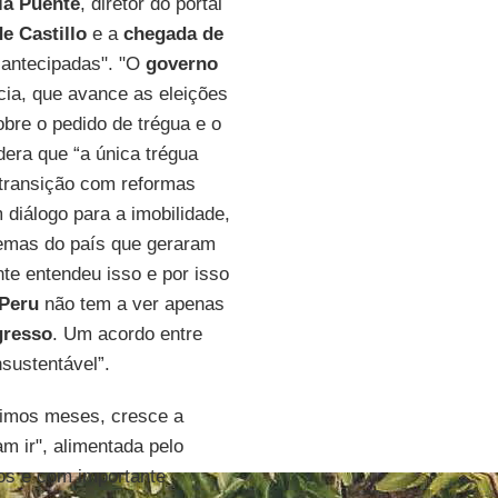
la Puente
, diretor do portal
de Castillo
e a
chegada de
 antecipadas". "O
governo
cia, que avance as eleições
bre o pedido de trégua e o
era que “a única trégua
 transição com reformas
 diálogo para a imobilidade,
emas do país que geraram
te entendeu isso e por isso
 Peru
não tem a ver apenas
resso
. Um acordo entre
sustentável”.
timos meses, cresce a
m ir", alimentada pelo
os e com importante