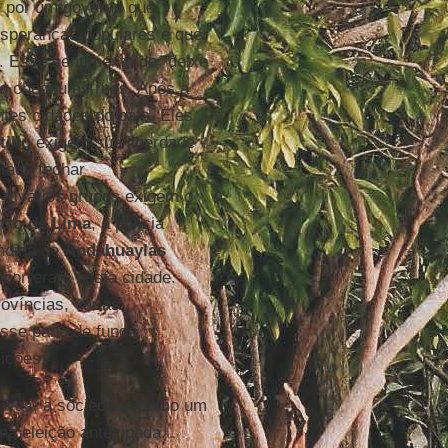
e por um governo que
speranças populares e que
. Esse sentimento de “deixe
ão chegou às ruas. Após a
ntes cidades do país. Eles
tillo
exigem sua liberdade -
ntado fechar
- e vários grupos exigem o
tro de Lima
, a polícia
andina de
Andahuaylas
ocorreram nesta cidade.
ovíncias, várias
sse pano de fundo,
ições.
ivas, a sociedade como um
ma eleição antecipada.