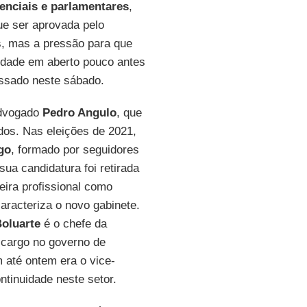
denciais e parlamentares
,
que ser aprovada pelo
, mas a pressão para que
idade em aberto pouco antes
ossado neste sábado.
advogado
Pedro Angulo
, que
dos. Nas eleições de 2021,
go
, formado por seguidores
sua candidatura foi retirada
eira profissional como
caracteriza o novo gabinete.
oluarte
é o chefe da
 cargo no governo de
até ontem era o vice-
ntinuidade neste setor.