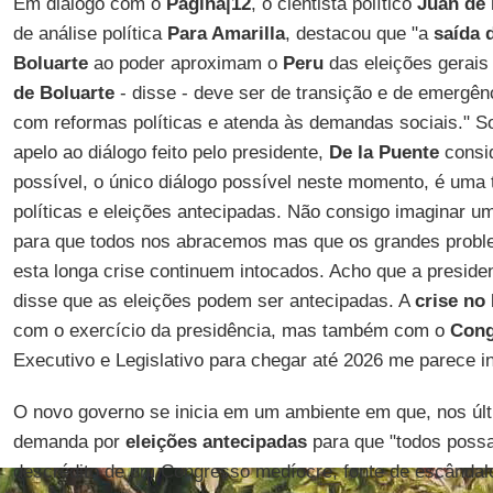
Em diálogo com o
Página|12
, o cientista político
Juan de 
de análise política
Para Amarilla
, destacou que "a
saída 
Boluarte
ao poder aproximam o
Peru
das eleições gerais
de Boluarte
- disse - deve ser de transição e de emergên
com reformas políticas e atenda às demandas sociais." So
apelo ao diálogo feito pelo presidente,
De la Puente
consid
possível, o único diálogo possível neste momento, é uma
políticas e eleições antecipadas. Não consigo imaginar um
para que todos nos abracemos mas que os grandes probl
esta longa crise continuem intocados. Acho que a presiden
disse que as eleições podem ser antecipadas. A
crise no
com o exercício da presidência, mas também com o
Cong
Executivo e Legislativo para chegar até 2026 me parece in
O novo governo se inicia em um ambiente em que, nos úl
demanda por
eleições antecipadas
para que "todos possa
descrédito de um Congresso medíocre, fonte de escândal