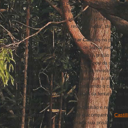
Devemos evitar mais erosão democrática e um ciclo de v
uma trégua a Boluarte, mas a sociedade não está dando tr
demandas sociais não podem ser adiadas e estão penden
Castillo
falou e falou, mas não resolveu nada", disse
De l
Boluarte
indicou que poderia
visitar Castillo
na prisão. E
perguntaria por que tomou a decisão de fechar ilegalment
falhar, desencadeou sua queda e o levou à prisão sob a a
promotoria está investigando quem participou da decisão
incluí-los nessa denúncia. Sabe-se que os ministros de Ca
maioria deles - não sabiam. Especula-se que a última chef
Castillo,
Betssy Chávez
, que havia assumido o cargo du
antecessor,
Aníbal Torres
, participaram da tentativa de 
Chávez
negou ter participado dessa decisão e neste sáb
promotoria.
Torres
, que é advogado e acompanhou
Castil
audiência judicial na qual foi decretada sua prisão preven