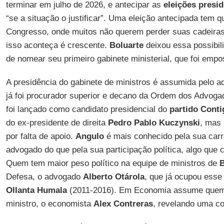
terminar em julho de 2026, e antecipar as
eleições presi
“se a situação o justificar”. Uma eleição antecipada tem 
Congresso, onde muitos não querem perder suas cadeiras
isso aconteça é crescente.
Boluarte
deixou essa possibil
de nomear seu primeiro gabinete ministerial, que foi emp
A presidência do gabinete de ministros é assumida pelo 
já foi procurador superior e decano da Ordem dos Advoga
foi lançado como candidato presidencial do
partido Conti
do ex-presidente de direita
Pedro Pablo Kuczynski
, mas 
por falta de apoio.
Angulo
é mais conhecido pela sua carr
advogado do que pela sua participação política, algo que 
Quem tem maior peso político na equipe de ministros de
B
Defesa, o advogado
Alberto Otárola
, que já ocupou esse
Ollanta Humala
(2011-2016). Em Economia assume quem 
ministro, o economista
Alex Contreras
, revelando uma co