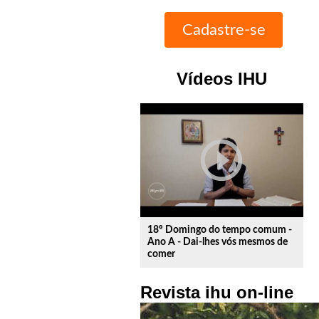
Vídeos IHU
play_circle_outline
18º Domingo do tempo comum -
Ano A - Dai-lhes vós mesmos de
comer
Revista ihu on-line