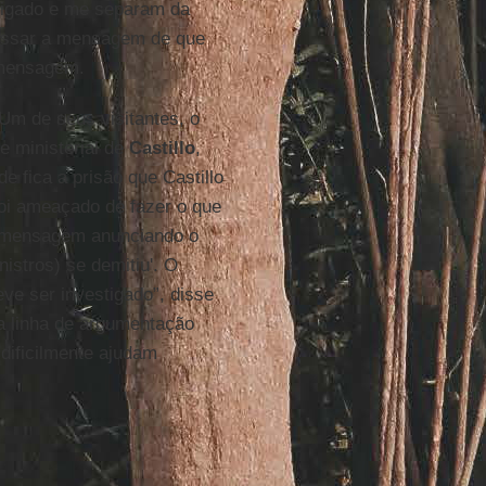
tigado e me separam da
 passar a mensagem de que
 mensagem.
 Um de seus visitantes, o
te ministerial de
Castillo
,
 fica a prisão que Castillo
foi ameaçado de fazer o que
(a mensagem anunciando o
istros) se demitiu'. O
eve ser investigado”, disse
ma linha de argumentação
dificilmente ajudam