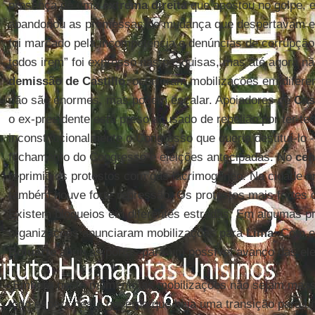
presença de uma
extrema direita
que apostou no golpe, 
abandonou as promessas de mudança que despertavam e
foi marcado pela incompetência e denúncias de corrupção
todos irem” foi expresso nas pesquisas, mas até agora n
demissão de Castillo
, ocorreram mobilizações em difere
não são enormes, mas podem escalar. Apoiadores de
Cas
o ex-presidente está preso acusado de rebelião por ter te
inconstitucionalmente o Congresso que queria destituí-lo 
fechamento do Congresso e eleições antecipadas. No
cen
reprimiu os protestos com gás lacrimogêneo. Na cidade 
também houve forte repressão. Os protestos mais fortes 
Existem bloqueios em diferentes estradas. Em algumas pr
organizações anunciaram mobilizações para
Lima
. Com e
Boluarte
abriu as portas para um possível avanço das ele
“Embora neste momento as mobilizações não sejam mass
todo espera deste governo que haja uma transição para u