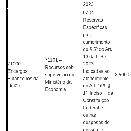
2023
0Z04 –
Reservas
Específicas
para
cumprimento
do § 5º do Art.
13 da LDO
71101 –
71000 –
2023,
Recursos sob
Encargos
indicadas ao
supervisão do
3.500.
Financeiros da
atendimento
Ministério da
União
do Art. 169, §
Economia
1º, inciso II, da
Constituição
Federal e
outras
despesas de
pessoal e