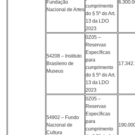
Fundação
6.300.
cumprimento
Nacional de Artes
do § 5º do Art.
13 da LDO
2023
0Z05 –
Reservas
Específicas
54208 – Instituto
para
Brasileiro de
17.342
cumprimento
Museus
do § 5º do Art.
13 da LDO
2023
0Z05 –
Reservas
Específicas
54902 – Fundo
para
Nacional de
190.00
cumprimento
Cultura