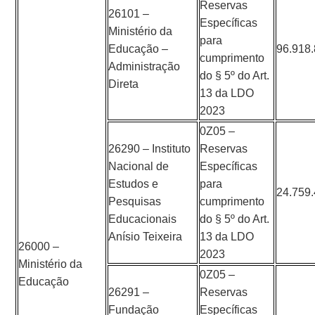
Reservas
26101 –
Específicas
Ministério da
para
Educação –
96.918
cumprimento
Administração
do § 5º do Art.
Direta
13 da LDO
2023
0Z05 –
26290 – Instituto
Reservas
Nacional de
Específicas
Estudos e
para
24.759
Pesquisas
cumprimento
Educacionais
do § 5º do Art.
Anísio Teixeira
13 da LDO
26000 –
2023
Ministério da
0Z05 –
Educação
26291 –
Reservas
Fundação
Específicas