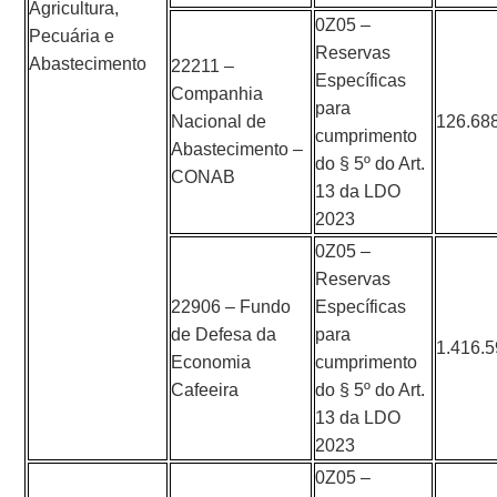
Agricultura,
0Z05 –
Pecuária e
Reservas
Abastecimento
22211 –
Específicas
Companhia
para
Nacional de
126.68
cumprimento
Abastecimento –
do § 5º do Art.
CONAB
13 da LDO
2023
0Z05 –
Reservas
22906 – Fundo
Específicas
de Defesa da
para
1.416.
Economia
cumprimento
Cafeeira
do § 5º do Art.
13 da LDO
2023
0Z05 –