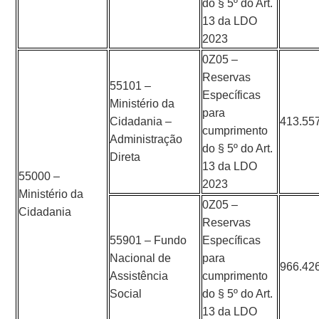
do § 5º do Art.
13 da LDO
2023
0Z05 –
Reservas
55101 –
Específicas
Ministério da
para
Cidadania –
413.55
cumprimento
Administração
do § 5º do Art.
Direta
13 da LDO
55000 –
2023
Ministério da
0Z05 –
Cidadania
Reservas
55901 – Fundo
Específicas
Nacional de
para
966.42
Assistência
cumprimento
Social
do § 5º do Art.
13 da LDO