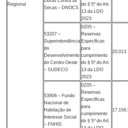
Obras Contra as
Regional
do § 5º do Art.
Secas – DNOCS
13 da LDO
2023
0Z05 –
53207 –
Reservas
Superintendência
Específicas
do
para
20.013
Desenvolvimento
cumprimento
do Centro-Oeste
do § 5º do Art.
– SUDECO
13 da LDO
2023
0Z05 –
Reservas
53906 – Fundo
Específicas
Nacional de
para
Habitação de
17.156
cumprimento
Interesse Social
do § 5º do Art.
– FNHIS
13 da LDO