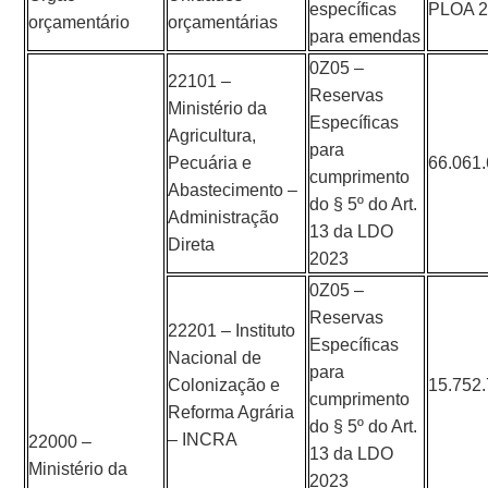
específicas
PLOA 
orçamentário
orçamentárias
para emendas
0Z05 –
22101 –
Reservas
Ministério da
Específicas
Agricultura,
para
Pecuária e
66.061
cumprimento
Abastecimento –
do § 5º do Art.
Administração
13 da LDO
Direta
2023
0Z05 –
Reservas
22201 – Instituto
Específicas
Nacional de
para
Colonização e
15.752
cumprimento
Reforma Agrária
do § 5º do Art.
– INCRA
22000 –
13 da LDO
Ministério da
2023