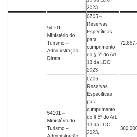
2023
0Z05 –
Reservas
54101 –
Específicas
Ministério do
para
Turismo –
72.857
cumprimento
Administração
do § 5º do Art.
Direta
13 da LDO
2023
0Z06 –
Reservas
Específicas
para
cumprimento
54101 –
do § 5º do Art.
Ministério do
13 da LDO
Turismo –
300.00
2023,
Administração