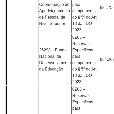
Coordenação de
para
82.175
Aperfeiçoamento
cumprimento
de Pessoal de
do § 5º do Art.
Nível Superior
13 da LDO
2023
0Z05 –
Reservas
26298 – Fundo
Específicas
Nacional de
para
884.26
Desenvolvimento
cumprimento
da Educação
do § 5º do Art.
13 da LDO
2023
0Z08 –
Reservas
Específicas
para