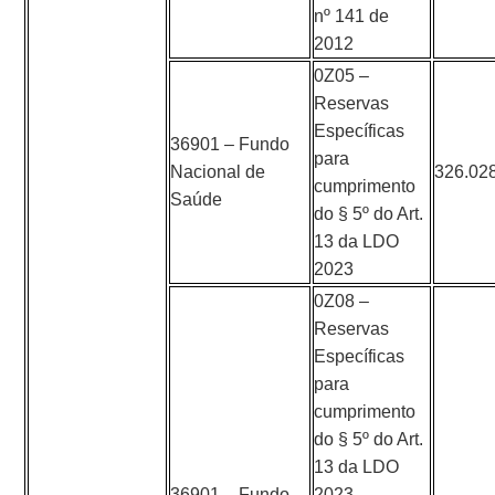
nº 141 de
2012
0Z05 –
Reservas
Específicas
36901 – Fundo
para
Nacional de
326.02
cumprimento
Saúde
do § 5º do Art.
13 da LDO
2023
0Z08 –
Reservas
Específicas
para
cumprimento
do § 5º do Art.
13 da LDO
36901 – Fundo
2023,