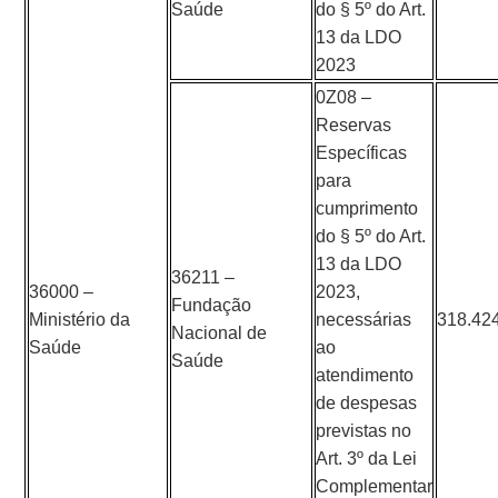
Saúde
do § 5º do Art.
13 da LDO
2023
0Z08 –
Reservas
Específicas
para
cumprimento
do § 5º do Art.
13 da LDO
36211 –
36000 –
2023,
Fundação
Ministério da
necessárias
318.42
Nacional de
Saúde
ao
Saúde
atendimento
de despesas
previstas no
Art. 3º da Lei
Complementar