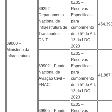
0Z05 –
39252 –
Reservas
Departamento
Específicas
Nacional de
para
454.39
Infraestrutura de
cumprimento
Transportes –
do § 5º do Art.
DNIT
13 da LDO
39000 –
2023
Ministério da
0Z05 –
Infraestrutura
Reservas
39902 – Fundo
Específicas
Nacional de
para
41.887
Aviação Civil –
cumprimento
FNAC
do § 5º do Art.
13 da LDO
2023
0Z05 –
39905 – Fundo
Reservas