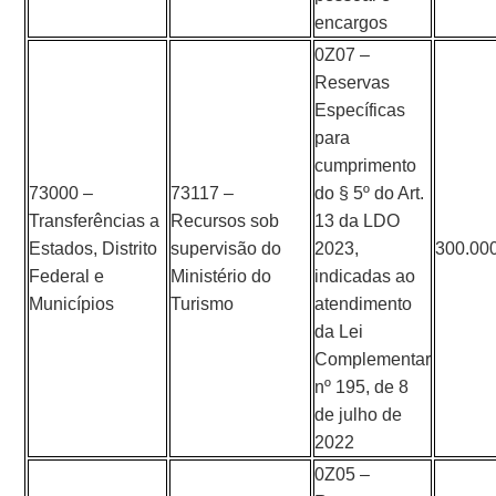
encargos
0Z07 –
Reservas
Específicas
para
cumprimento
73000 –
73117 –
do § 5º do Art.
Transferências a
Recursos sob
13 da LDO
Estados, Distrito
supervisão do
2023,
300.00
Federal e
Ministério do
indicadas ao
Municípios
Turismo
atendimento
da Lei
Complementar
nº 195, de 8
de julho de
2022
0Z05 –