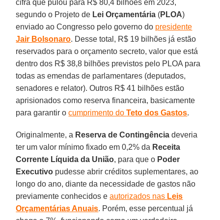
cifra que pulou para R$ 80,4 bilhões em 2023,
segundo o Projeto de
Lei Orçamentária
(
PLOA
)
enviado ao Congresso pelo governo do
presidente
Jair Bolsonaro
. Desse total, R$ 19 bilhões já estão
reservados para o orçamento secreto, valor que está
dentro dos R$ 38,8 bilhões previstos pelo PLOA para
todas as emendas de parlamentares (deputados,
senadores e relator). Outros R$ 41 bilhões estão
aprisionados como reserva financeira, basicamente
para garantir o
cumprimento do
Teto dos Gastos
.
Originalmente, a
Reserva de Contingência
deveria
ter um valor mínimo fixado em 0,2% da
Receita
Corrente Líquida da União
, para que o
Poder
Executivo
pudesse abrir créditos suplementares, ao
longo do ano, diante da necessidade de gastos não
previamente conhecidos e
autorizados nas
Leis
Orçamentárias Anuais
. Porém, esse percentual já