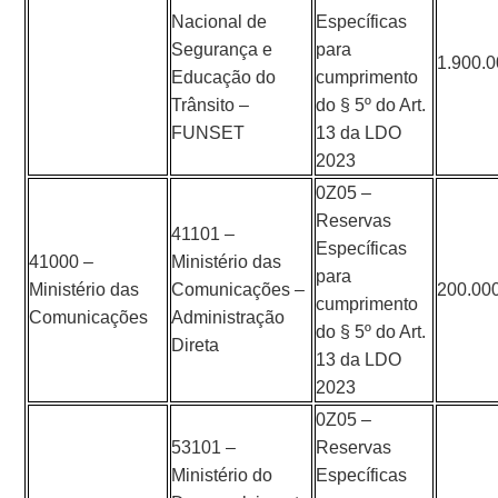
Nacional de
Específicas
Segurança e
para
1.900.
Educação do
cumprimento
Trânsito –
do § 5º do Art.
FUNSET
13 da LDO
2023
0Z05 –
Reservas
41101 –
Específicas
41000 –
Ministério das
para
Ministério das
Comunicações –
200.00
cumprimento
Comunicações
Administração
do § 5º do Art.
Direta
13 da LDO
2023
0Z05 –
53101 –
Reservas
Ministério do
Específicas