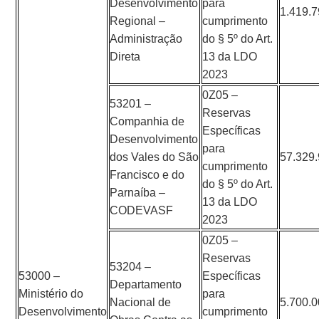
Desenvolvimento
para
1.419.
Regional –
cumprimento
Administração
do § 5º do Art.
Direta
13 da LDO
2023
0Z05 –
53201 –
Reservas
Companhia de
Específicas
Desenvolvimento
para
dos Vales do São
57.329
cumprimento
Francisco e do
do § 5º do Art.
Parnaíba –
13 da LDO
CODEVASF
2023
0Z05 –
Reservas
53204 –
53000 –
Específicas
Departamento
Ministério do
para
Nacional de
5.700.
Desenvolvimento
cumprimento