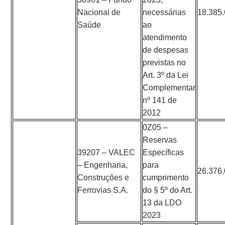
Nacional de
necessárias
18.385
Saúde
ao
atendimento
de despesas
previstas no
Art. 3º da Lei
Complementar
nº 141 de
2012
0Z05 –
Reservas
39207 – VALEC
Específicas
– Engenharia,
para
26.376
Construções e
cumprimento
Ferrovias S.A.
do § 5º do Art.
13 da LDO
2023