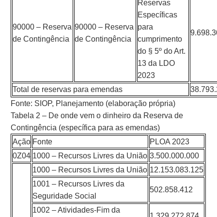
Reservas
Específicas
90000 – Reserva
90000 – Reserva
para
9.698.
de Contingência
de Contingência
cumprimento
do § 5º do Art.
13 da LDO
2023
Total de reservas para emendas
38.793
Fonte: SIOP, Planejamento (elaboração própria)
Tabela 2 – De onde vem o dinheiro da Reserva de
Contingência (específica para as emendas)
Ação
Fonte
PLOA 2023
0Z04
1000 – Recursos Livres da União
3.500.000.000
1000 – Recursos Livres da União
12.153.083.125
1001 – Recursos Livres da
502.858.412
Seguridade Social
1002 – Atividades-Fim da
1.329.272.874