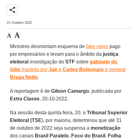
share
21 Outubro 2022
Ministros desmontam esquema de
fake news
pago
por empresários e levam para o âmbito da
justiça
eleitoral
investigação do
STF
sobre
gabinete do
ódio
mantido por
Jair
e
Carlos Bolsonaro
e general
Braga Netto
.
A reportagem é de
Gilson Camargo
, publicada por
Extra Classe
, 20-10-2022.
Na sessão desta quinta-feira, 20, o
Tribunal Superior
Eleitoral
(TSE
), por maioria, determinou que até 31
de outubro de 2022 seja suspensa a
monetização
dos canais
Brasil Paralelo
,
Foco do Brasil
,
Folha