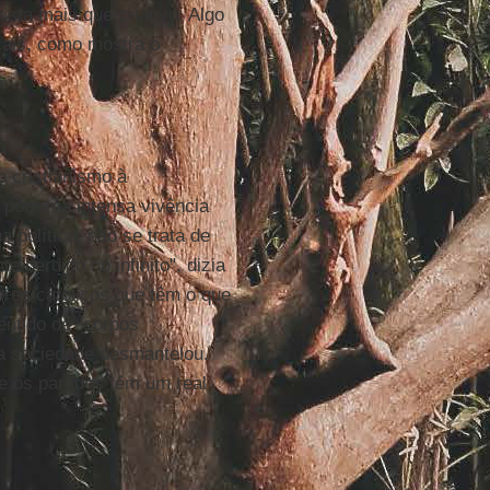
ista mais que criativo. Algo
ais, como mostra o
o cristianismo à
o por uma intensa vivência
 política, não se trata de
 perdido no infinito", dizia
eres católicos que têm o que
sentido de “corpos
 da sociedade desmantelou.
e os partidos têm um real