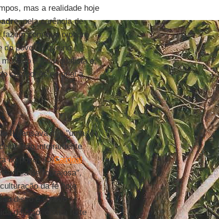
mpos, mas a realidade hoje
padre
, pela carência de
e fazem com que o padre
e do povo do que no
mudado e individualista e,
ndo camponês no qual a
o II
pensava que "uma fé
eita, não inteiramente
ura do povo". O
Cardeal
ando-a de "corajosa",
sculturação da fé hoje
são disso é o novo
ida difusão, com a forte