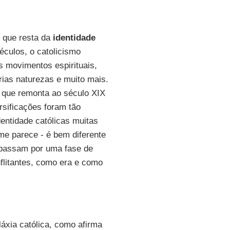
o que resta da
identidade
éculos, o catolicismo
s movimentos espirituais,
árias naturezas e muito mais.
) que remonta ao século XIX
ersificações foram tão
dentidade católicas muitas
me parece - é bem diferente
passam por uma fase de
nflitantes, como era e como
áxia católica, como afirma