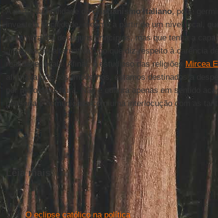
A partir da realidade do
cristianismo italiano
, pode germi
investe a sociedade, mesmo a partir de um nível local, qu
na lembrança de alguns princípios, mas que tenha a capac
"imaginação alternativa", no que diz respeito à carência de
realidade locais. Afinal, o estudioso das religiões
Mircea E
afirmava que nós, modernos, estamos destinados a despert
por meio da cultura. Não é cultura apenas em sentido aca
pensada e comunicada com uma interlocução com as tant
Leia mais
O eclipse católico na política