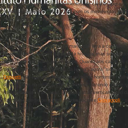
capacidade de mobilizar sentimentos, de caráter oposicion
semelhante também afeta o
Islã
com os movimentos radic
islamologista Olivier Roy.
No entanto, tudo isso (e muito mais) não leva a condenar 
insignificância. Não na
Itália
, pela história, mas sobretud
de fé, laboriosidade e pensamento. Quanto aos católicos na
sonhar com um novo "partido da Igreja", agora "sideralmente
Dossetti
. No entanto, continuam existindo homens e mulh
dizer e fazer na política, principalmente trazendo aquele 
intermediários” e de realidade que a atual verticalização
Também cabe se perguntar - como escreve
Giovagnoli
- s
interesse na presença dos católicos.