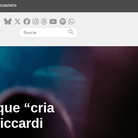
CONTATO
search
 que “cria
iccardi