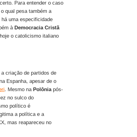
certo. Para entender o caso
re o qual pesa também a
e há uma especificidade
mbém à
Democracia Cristã
je o catolicismo italiano
 a criação de partidos de
 na Espanha, apesar de o
ri
. Mesmo na
Polônia
pós-
vez no sulco do
smo político é
itima a política e a
 XX, mas reapareceu no