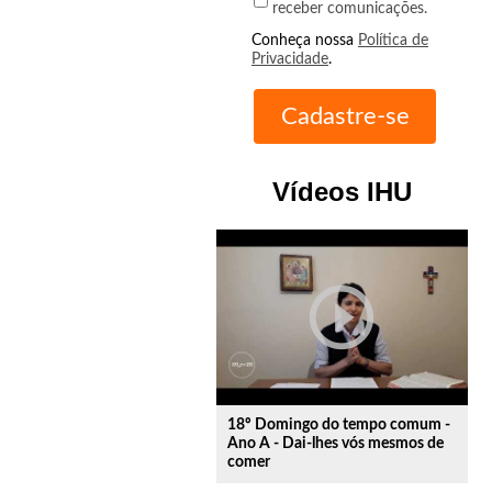
receber comunicações.
Conheça nossa
Política de
Privacidade
.
Vídeos IHU
play_circle_outline
18º Domingo do tempo comum -
Ano A - Dai-lhes vós mesmos de
comer