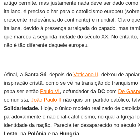
artigo permite, mas justamente nada deve ser dado como 
italiano, é preciso olhar para o catolicismo europeu (sob
crescente irrelevância do continente) e mundial. Claro qu
italiana, devido à presença arraigada do papado, mas ta
que marcou a segunda metade do século XX. No entanto, ho
não é tão diferente daquele europeu.
Afinal, a
Santa Sé
, depois do
Vaticano II
, deixou de apoiar
inspiração cristã, como se vê na transição do franquismo
papa ser então
Paulo VI
, cofundador da
DC
com
De Gaspe
comunista,
João Paulo II
não quis um partido católico, tal
Solidariedade
. Hoje, o único modelo realizado de catolici
paradoxalmente o nacional-catolicismo, no qual a Igreja leg
identidade da nação. Parecia ter desaparecido no século
Leste
, na
Polônia
e na
Hungria
.