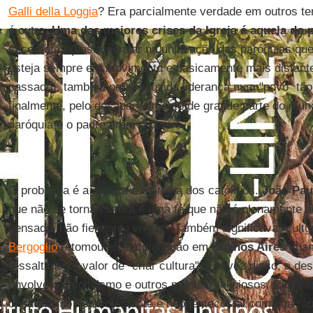
Galli della Loggia
? Era parcialmente verdade em outros te
é outra.
Uma das maiores crises da Igreja é aquela do 
sacerdotes (basta pensar na unificação das paróquias qu
esteja sempre em movimento e basicamente mais distant
passado), também pela reduzida liderança num "povo" tão 
finalmente, pelo desaparecimento de grande parte do mu
paróquia e o padre eram o centro.
O problema é a cultura e a língua dos católicos.
João Paul
que não se torna cultura é uma fé que não é plenamente ac
pensada, não fielmente vivida". Também significava "cult
Bergoglio
retomou essa convicção em
Buenos Aires
cham
ressaltando o valor de "criar cultura". Em vez disso, a de
envolve o catolicismo e outros mundos religiosos. Expres
cristianismo neoprotestante e neopentecostal com sua ráp