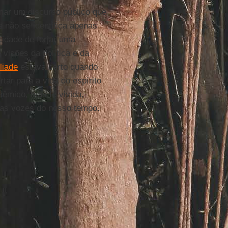
nar um discurso público que
e não se identifica apenas
idade de forjar uma
 visões da política e da
liade
estava certo quando
ar para a vida do espírito
dêmico, mas fé vivida,
as vozes do nosso tempo.