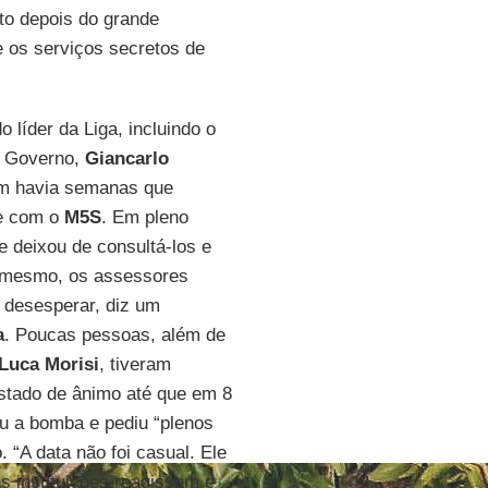
sto depois do grande
 os serviços secretos de
 líder da Liga, incluindo o
o Governo,
Giancarlo
am havia semanas que
e com o
M5S
. Em pleno
e deixou de consultá-los e
 mesmo, os assessores
desesperar, diz um
a
. Poucas pessoas, além de
Luca
Morisi
, tiveram
stado de ânimo até que em 8
ou a bomba e pediu “plenos
 “A data não foi casual. Ele
as instituições reagissem e