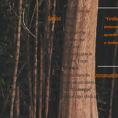
O problema se materializou no último fim de
"Grill
semana, justo quando
Salvini
tentava
convencer
Luigi Di Maio
, de forma
irreco
desesperada, a retroceder oferecendo-lhe
acordo
ser primeiro-ministro. Conte, reunido com
e isola
outros seis líderes mundiais no
G7
em
Biarritz
, fechou essa porta e anunciou que a
aventura com a
Liga
chegava ao fim. Logo
depois o presidente dos EUA,
Donald
Trump
, incentivado pelo mandatário francês,
Emmanuel M
jornais norte-americanos, manifestou-se abertamente a f
Conte
— embora o chamasse de “
Giuseppi
” — e, indire
sendo forjado em
Roma
. A autópsia logo diria que esse fo
Capitano
.
Leia mais