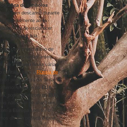
ográfica de símbolos
cional sem descanso durante
ada pessoalmente ao ex-
te na hora de esclarecer
 a última estocada.
eunir com o secretário de
ontro, como tantas antes,
esa de
Pompeo
havia várias
ão da
Itália
com a
Rússia de
ordo para a Rota da Seda) e
osteriormente, e os
EUA
lia
, pode estar com os
EUA
 mas não pode se aliar com a
 com a
Europa
sem ter o
s da alta política e criar