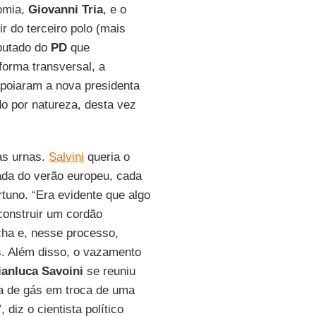
nomia,
Giovanni Tria
, e o
tir do terceiro polo (mais
eputado do
PD
que
forma transversal, a
poiaram a nova presidenta
o por natureza, desta vez
s urnas.
Salvini
queria o
da do verão europeu, cada
tuno. “Era evidente que algo
onstruir um cordão
ha e, nesse processo,
s. Além disso, o vazamento
ianluca
Savoini
se reuniu
a de gás em troca de uma
 diz o cientista político