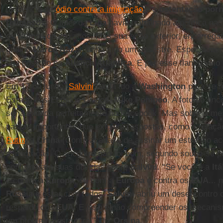
tendência de
ódio contra a imigração
e a
ostentação porn
religiosos
. O líder da
Liga
havia trabalhado a política na
os últimos quatro anos. Mas sua ação exterior, encarreg
grillino
Marco
Nazzi
, tinha sido um desastre. Especialmen
sua posição na
Aliança
Atlântica
. E por esse flanco veio
Em 17 de junho,
Salvini
havia ido a
Washington
para se r
Estado dos Estados Unidos,
Mike Pompeo
. A foto do enc
seria exibida perfeitamente no Facebook. Mas sobre a m
pastas importantes que exigiam respostas, como a relaç
Putin
, a
China
(Conte acabava de assinar um estranho ac
a imigração. O encontro não foi bom, segundo soube-se p
confirmaram suas dúvidas sobre
Salvini
. “Se você é a
Itá
e contra a
Europa
; ou com a
Europa
e contra os
EUA
...
Rússia
e estar com todos.
Salvini
abriu um desencontro
respaldo dos
EUA
. E isso é não compreender os mecanismo
um problema estrutural”, diz
Orsina
.