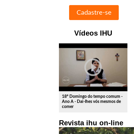
Vídeos IHU
play_circle_outline
18º Domingo do tempo comum -
Ano A - Dai-lhes vós mesmos de
comer
Revista ihu on-line