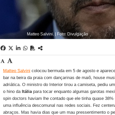
Matteo Salvini. | Foto: Divulgação
Matteo Salvini
colocou bermuda em 5 de agosto e aparec
bar na beira da praia com dançarinas de maiô, house musi
adriática. O ministro do Interior tirou a camiseta, pediu u
o hino da
Itália
para tocar enquanto algumas garotas mexi
spin doctors haviam lhe contado que ele tinha quase 38%
uma influência descomunal nas redes sociais. Fez centenas
abraços. Mas havia dias que um mau pressentimento o pe