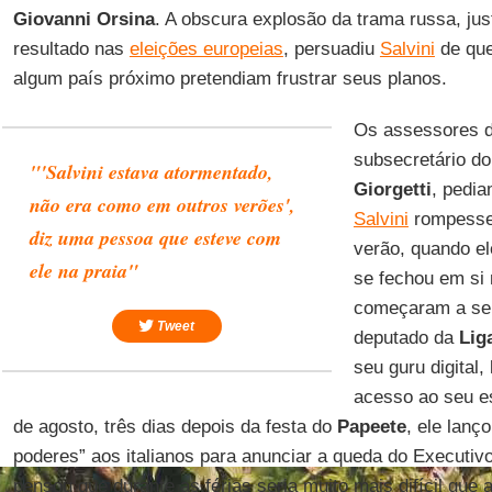
Giovanni
Orsina
. A obscura explosão da trama russa, ju
resultado nas
eleições europeias
, persuadiu
Salvini
de que
algum país próximo pretendiam frustrar seus planos.
Os assessores do
subsecretário d
"'Salvini estava atormentado,
Giorgetti
, pedi
não era como em outros verões',
Salvini
rompess
diz uma pessoa que esteve com
verão, quando el
ele na praia"
se fechou em si
começaram a se 
Tweet
deputado da
Lig
seu guru digital,
acesso ao seu e
de agosto, três dias depois da festa do
Papeete
, ele lanç
poderes” aos italianos para anunciar a queda do Executivo.
pensou que durante as férias seria muito mais difícil que 