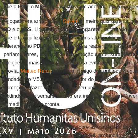
que o
PD
e o
M5S
chegassem a um acordo”, diz o congres
A jogada era arriscada, e
Salvini
primeiro quis garantir qu
PD
e o
M5S
. Ligou para
Nicola Zingaretti
, secretário-ger
que o tranquilizou dizendo que alguns atos políticos tam
liderança no
PD
. A ideia era forçar a reabertura das Câm
parlamentares, acelerando uma moção de censura.
Matta
eleições o mais breve possível para evitar um desastre. 
movia.
Matteo Renzi
, histórico inimigo dos grillinos [segu
fundador do M5S] e ainda possuidor do controle da maiori
começou a fazer declarações e deu uma série de entrevis
pedindo o que semanas antes era inimaginável: um Gove
armadilha estava pronta.
Grillo
e
Renzi
entraram em acordo após anos de insultos
secretário-geral de seu partido sobre as vantagens de um
presidente da República até a
Santa
Sé
, profundamente e