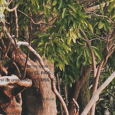
sista.
e não haveria pacto entre o
al dos sociais-democratas,
bém poderiam reforçar sua
aras e o regresso de todos os
rella
só poderia convocar
Mas logo notou que o chão se
idores de Beppe Grillo, o
a dos sociais-democratas,
tas, entre elas ao
EL
PAÍS
,
rno de unidade com o
M5S
. A
, e o ex-premiê convenceu o
 armistício apoiado do
scandalizada com a