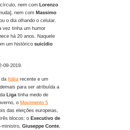
 círculo, nem com
Lorenzo
rmuda], nem com
Massimo
u o dia olhando o celular.
ta vez tinha um humor
hece há 20 anos. Naquele
com um histórico
suicídio
2-09-2019.
l da
Itália
recente e um
demais para ser atribuída a
 da
Liga
tinha medo de
overno, o
Movimento 5
ois das eleições europeias,
três blocos: o
Executivo de
o-ministro,
Giuseppe Conte
,