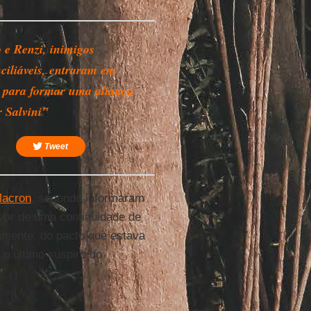
o e Renzi, inimigos
nciliáveis, entraram em
 para formar uma aliança
r Salvini"
Tweet
acron
, segundo informaram
avor de uma continuidade de
tamente, do pacto que estava
i o último suspiro do