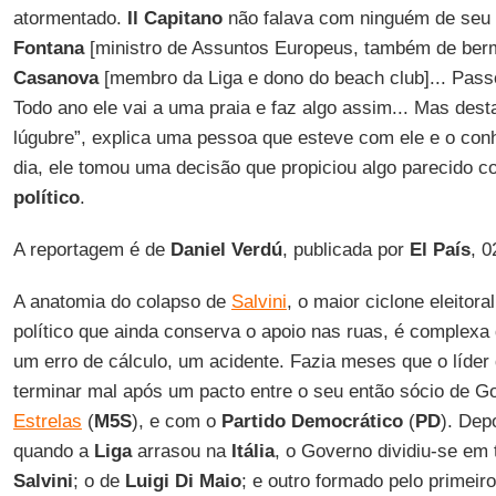
atormentado.
Il Capitano
não falava com ninguém de seu
Fontana
[ministro de Assuntos Europeus, também de be
Casanova
[membro da Liga e dono do beach club]... Passo
Todo ano ele vai a uma praia e faz algo assim... Mas des
lúgubre”, explica uma pessoa que esteve com ele e o con
dia, ele tomou uma decisão que propiciou algo parecido 
político
.
A reportagem é de
Daniel
Verdú
, publicada por
El País
, 0
A anatomia do colapso de
Salvini
, o maior ciclone eleitora
político que ainda conserva o apoio nas ruas, é complexa 
um erro de cálculo, um acidente. Fazia meses que o líder
terminar mal após um pacto entre o seu então sócio de G
Estrelas
(
M5S
), e com o
Partido Democrático
(
PD
). Dep
quando a
Liga
arrasou na
Itália
, o Governo dividiu-se em 
Salvini
; o de
Luigi Di Maio
; e outro formado pelo primeir