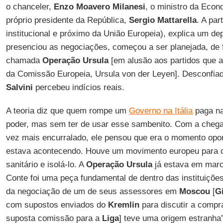
o chanceler,
Enzo Moavero Milanesi
, o ministro da Eco
próprio presidente da República,
Sergio
Mattarella
. A par
institucional e próximo da União Europeia), explica um d
presenciou as negociações, começou a ser planejada, de 
chamada
Operação
Ursula
[em alusão aos partidos que a
da Comissão Europeia, Ursula von der Leyen]. Desconfiad
Salvini
percebeu indícios reais.
A teoria diz que quem rompe um
Governo na Itália
paga na
poder, mas sem ter de usar esse sambenito. Com a chega
vez mais encurralado, ele pensou que era o momento opor
estava acontecendo. Houve um movimento europeu para c
sanitário e isolá-lo. A
Operação Ursula
já estava em marc
Conte foi uma peça fundamental de dentro das instituiçõe
da negociação de um de seus assessores em
Moscou
[
G
com supostos enviados do
Kremlin
para discutir a compr
suposta comissão para a
Liga
] teve uma origem estranha”,