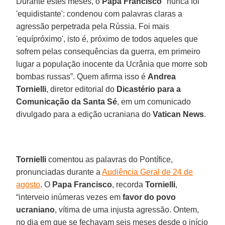
Durante estes meses, o
Papa Francisco
"nunca foi
'equidistante': condenou com palavras claras a
agressão perpetrada pela Rússia. Foi mais
'equípróximo', isto é, próximo de todos aqueles que
sofrem pelas consequências da guerra, em primeiro
lugar a população inocente da Ucrânia que morre sob
bombas russas”. Quem afirma isso é
Andrea
Tornielli
, diretor editorial do
Dicastério para a
Comunicação da Santa Sé
, em um comunicado
divulgado para a edição ucraniana do
Vatican News
.
Tornielli
comentou as palavras do Pontífice,
pronunciadas durante a
Audiência Geral de 24 de
agosto
. O
Papa Francisco
, recorda
Tornielli
,
“interveio inúmeras vezes em
favor do povo
ucraniano
, vítima de uma injusta agressão. Ontem,
no dia em que se fechavam seis meses desde o início