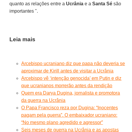
quanto as relações entre a
Ucrânia
e a
Santa Sé
são
importantes ".
Leia mais
Arcebispo ucraniano diz que papa não deveria se
aproximar de Kirill antes de visitar a Ucrânia
Arcebispo vê ‘intenção genocida’ em Putin e diz
que ucranianos morrerão antes da rendição
Quem era Darya Dugina, jornalista e promotora
da guerra na Ucrânia
O Papa Francisco reza por Dugina: “Inocentes
pagam pela guerra”. O embaixador ucraniano:
“No mesmo plano agredido e agressor”
Seis meses de guerra na Ucrânia e as apostas