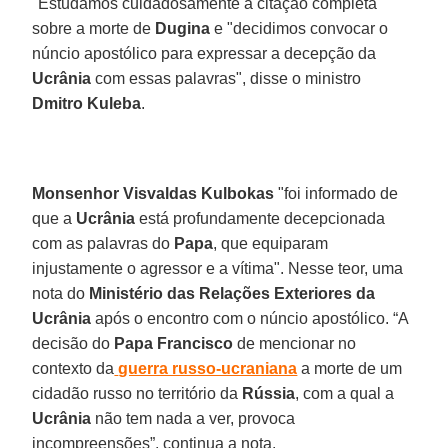
"Estudamos cuidadosamente a citação completa"
sobre a morte de
Dugina
e "decidimos convocar o
núncio apostólico para expressar a decepção da
Ucrânia
com essas palavras", disse o ministro
Dmitro Kuleba
.
Monsenhor Visvaldas Kulbokas
"foi informado de
que a
Ucrânia
está profundamente decepcionada
com as palavras do
Papa
, que equiparam
injustamente o agressor e a vítima". Nesse teor, uma
nota do
Ministério das Relações Exteriores da
Ucrânia
após o encontro com o núncio apostólico. “A
decisão do
Papa Francisco
de mencionar no
contexto da
guerra russo-ucraniana
a morte de um
cidadão russo no território da
Rússia
, com a qual a
Ucrânia
não tem nada a ver, provoca
incompreensões”, continua a nota.