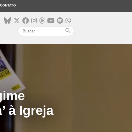
CONTATO
search
gime
 à Igreja