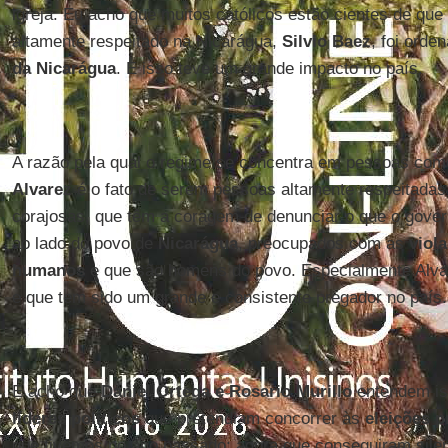
igreja. Eu acho que muitos católicos estão cientes de que
altamente respeitado na Nicarágua,
Silvio Baez
, foi orde
da Nicarágua
. E isso teve um grande impacto no país.
A razão pela qual o regime se concentra em pessoas co
Alvarez
é o fato de serem pessoas altamente respeitadas
corajosas, que têm a coragem de denunciar o que o gover
ao lado do povo de
Nicarágua
, preocupados com as
viol
humanos
e que são homens do povo. Especialmente Alva
e que tem sido um grande e consistente pregador no país.
E acho que
Daniel Ortega e Rosario Murillo
entendem is
líderes políticos
que pretendiam concorrer às
eleições p
que tivemos no ano passado; agora que conseguiram silen