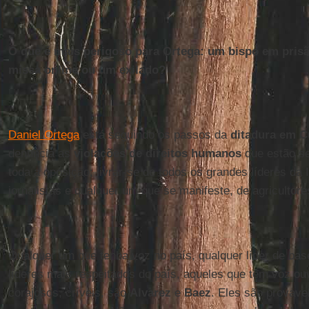
O que é mais perigoso para Ortega: um bispo em prisã
missa online ou um exilado?
Daniel Ortega
está seguindo os passos da
ditadura em 
denuncia as
violações de direitos humanos
que estão se
toda a oposição; livrar-se de todos os grandes líderes da I
jornalistas e qualquer um que se manifeste, de agricultores
Qualquer um que tenha voz no país, qualquer líder de bas
líderes mais respeitados do país, aqueles que têm voz ou
corajosos, críveis, são
Alvarez
e
Baez
. Eles são provave