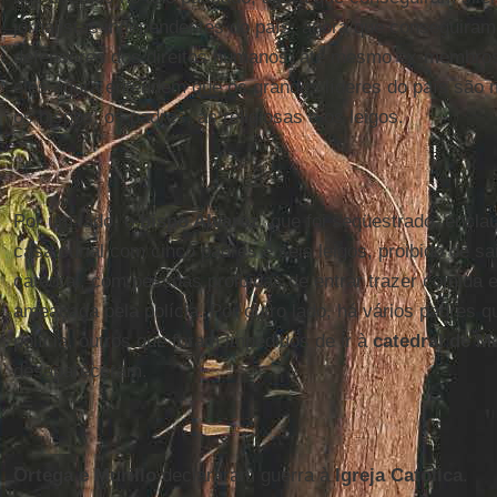
jornalistas independentes do país; agora que conseguiram 
defensores dos direitos humanos, até mesmo ex-membros 
eles agora entendem que os grandes líderes do país sã
os bispos, os padres, as religiosas e os leigos.
Por um lado, o
bispo Alvarez
, que foi seqüestrado, encl
casa curial com cinco padres e seis leigos, proibido de sa
catedral, com pessoas proibidas de entrar trazer comida 
ameaçada pela polícia. Por outro lado, há vários padres 
polícia, outros que foram impedidos de ir à
catedral de M
desapareceram.
Ortega e Murillo
declararam guerra à
Igreja Católica
.