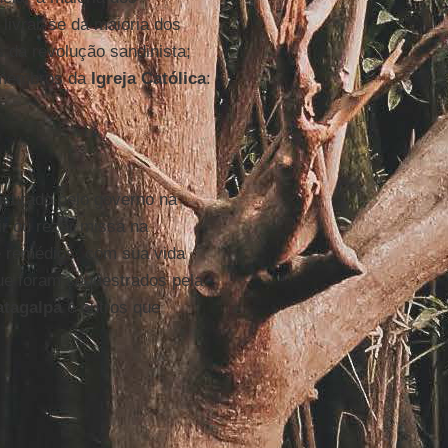
livrar-se da maioria dos
da revolução sandinista;
o membros da
Igreja Católica
:
ausurado pelo governo na
ir ou rezar missa na
e remédios, com sua vida
que foram sequestrados pela
atagalpa
e outros que