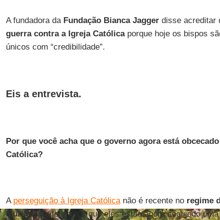
A fundadora da
Fundação Bianca Jagger
disse acreditar
guerra contra a Igreja Católica
porque hoje os bispos são
únicos com “credibilidade”.
Eis a entrevista.
Por que você acha que o governo agora está obcecado 
Católica?
A
perseguição à Igreja Católica
não é recente no
regime d
Murillo
. A diferença é que eles estão agora seguindo uma