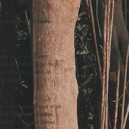
o domiciliar oficiando
Cuba
: livrar-se de quem
ndo cometidas; livrar-se de
greja Católica, todos os
 a políticos.
e, precisa desaparecer. E os
vida, que são eloquentes,
lmente os maiores líderes