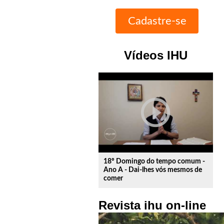
Vídeos IHU
play_circle_outline
18º Domingo do tempo comum -
Ano A - Dai-lhes vós mesmos de
comer
Revista ihu on-line