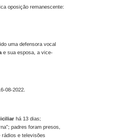
nica oposição remanescente:
sido uma defensora vocal
a
e sua esposa, a vice-
16-08-2022.
ciliar
há 13 dias;
rna”; padres foram presos,
rádios e televisões