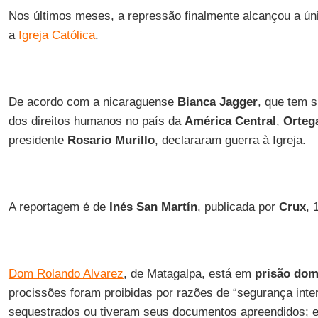
Nos últimos meses, a repressão finalmente alcançou a ú
a
Igreja Católica
.
De acordo com a nicaraguense
Bianca Jagger
, que tem 
dos direitos humanos no país da
América Central
,
Orteg
presidente
Rosario Murillo
, declararam guerra à Igreja.
A reportagem é de
Inés San Martín
, publicada por
Crux
, 
Dom Rolando Alvarez
, de Matagalpa, está em
prisão domi
procissões foram proibidas por razões de “segurança inte
sequestrados ou tiveram seus documentos apreendidos; e 