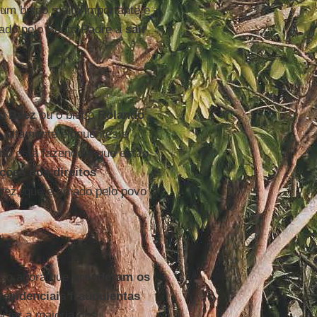
 um bispo muito importante e
nado pelo Santo Padre a
sair
mo
Baez
ou o bispo
Rolando
, altamente eloquentes e
no está fazendo e que estão
ações dos direitos
rez, que é amado pelo povo
so agora que
prenderam os
residenciais fraudulentas
ciar a maioria dos