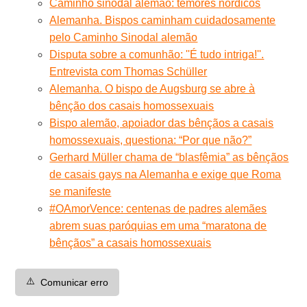
Caminho sinodal alemão: temores nórdicos
Alemanha. Bispos caminham cuidadosamente
pelo Caminho Sinodal alemão
Disputa sobre a comunhão: ''É tudo intriga!''.
Entrevista com Thomas Schüller
Alemanha. O bispo de Augsburg se abre à
bênção dos casais homossexuais
Bispo alemão, apoiador das bênçãos a casais
homossexuais, questiona: “Por que não?”
Gerhard Müller chama de “blasfêmia” as bênçãos
de casais gays na Alemanha e exige que Roma
se manifeste
#OAmorVence: centenas de padres alemães
abrem suas paróquias em uma “maratona de
bênçãos” a casais homossexuais
⚠️
Comunicar erro