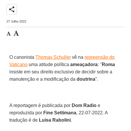
share
27 Julho 2022
O canonista
Thomas Schuller
vê na
repreensão do
Vaticano
uma atitude política
ameaçadora
: "
Roma
insiste em seu direito exclusivo de decidir sobre a
manutenção e a modificação da
doutrina
”.
A reportagem é publicada por
Dom Radio
e
reproduzida por
Fine Settimana
, 22-07-2022. A
tradução é de
Luisa Rabolini
.