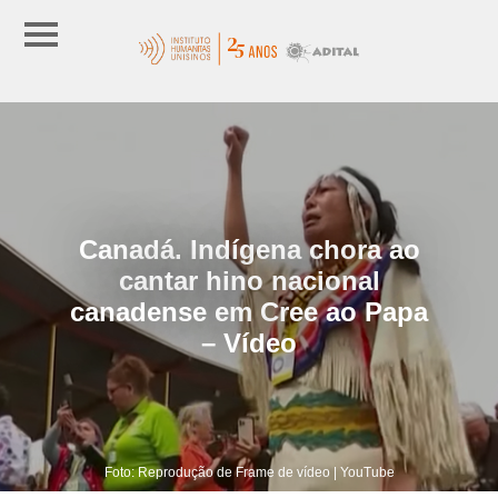
Canadá. Indígena chora ao
cantar hino nacional
canadense em Cree ao Papa
– Vídeo
Foto: Reprodução de Frame de vídeo | YouTube