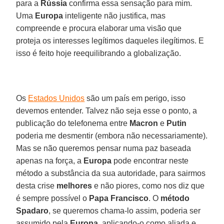
para a
Rússia
confirma essa sensação para mim.
Uma
Europa
inteligente não justifica, mas
compreende e procura elaborar uma visão que
proteja os interesses legítimos daqueles ilegítimos. E
isso é feito hoje reequilibrando a globalização.
Os
Estados Unidos
são um país em perigo, isso
devemos entender. Talvez não seja esse o ponto, a
publicação do telefonema entre
Macron
e
Putin
poderia me desmentir (embora não necessariamente).
Mas se não queremos pensar numa paz baseada
apenas na força, a
Europa
pode encontrar neste
método a substância da sua autoridade, para sairmos
desta crise
melhores
e não piores, como nos diz que
é sempre possível o
Papa Francisco
. O
método
Spadaro
, se queremos chama-lo assim, poderia ser
assumido pela
Europa
, aplicando-o como aliada e