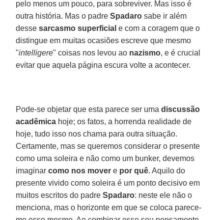
pelo menos um pouco, para sobreviver. Mas isso é
outra história. Mas o padre
Spadaro
sabe ir além
desse
sarcasmo superficial
e com a coragem que o
distingue em muitas ocasiões escreve que mesmo
"
intelligere
" coisas nos levou ao
nazismo
, e é crucial
evitar que aquela página escura volte a acontecer.
Pode-se objetar que esta parece ser uma
discussão
acadêmica
hoje; os fatos, a horrenda realidade de
hoje, tudo isso nos chama para outra situação.
Certamente, mas se queremos considerar o presente
como uma soleira e não como um bunker, devemos
imaginar
como nos mover
e
por quê
. Aquilo do
presente vivido como soleira é um ponto decisivo em
muitos escritos do padre
Spadaro
: neste ele não o
menciona, mas o horizonte em que se coloca parece-
me esse mesmo. Ao combinar esse seu pensamento