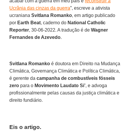
acabar com a guerra em meu país e
reconstruir a
Ucrânia das cinzas da guerra
”, escreve a ativista
ucraniana
Svitlana Romanko
, em artigo publicado
por
Earth Beat
, caderno do
National Catholic
Reporter
, 30-06-2022. A tradução é de
Wagner
Fernandes de Azevedo
.
Svitlana Romanko
é doutora em Direito na Mudança
Climática, Governança Climática e Política Climática,
é gerente da
campanha de combustíveis fósseis
zero
para o
Movimento Laudato Si’
, e advoga
profissionalmente pelas causas da justiça climática e
direito fundiário.
Eis o artigo.