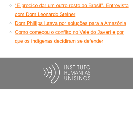
“É precico dar um outro rosto ao Brasil”. Entrevista
com Dom Leonardo Steiner
Dom Phillips lutava por soluções para a Amazônia
Como começou o conflito no Vale do Javari e por
que os indígenas decidiram se defender