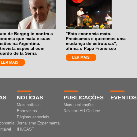
luta de Bergoglio contra a
"Esta economia mata.
onomia que mata e suas
Precisamos e queremos uma
nsões na Argentina.
mudança de estruturas",
trevista especial com
afirma o Papa Francisco
uardo de la Serna
LER MAIS
LER MAIS
AS
NOTÍCIAS
PUBLICAÇÕES
EVENTOS
Mais notícias
Mais publicações
Entrevistas
Revista IHU On-Line
Páginas especiais
conomia
Jornalismo Experimental
ntável
IHUCAST