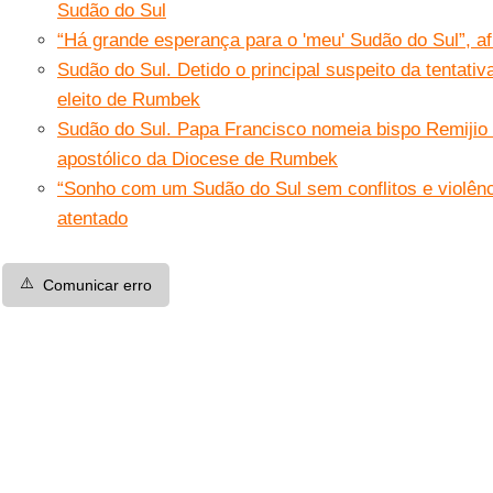
Sudão do Sul
“Há grande esperança para o 'meu' Sudão do Sul”, af
Sudão do Sul. Detido o principal suspeito da tentati
eleito de Rumbek
Sudão do Sul. Papa Francisco nomeia bispo Remijio
apostólico da Diocese de Rumbek
“Sonho com um Sudão do Sul sem conflitos e violênci
atentado
⚠️
Comunicar erro