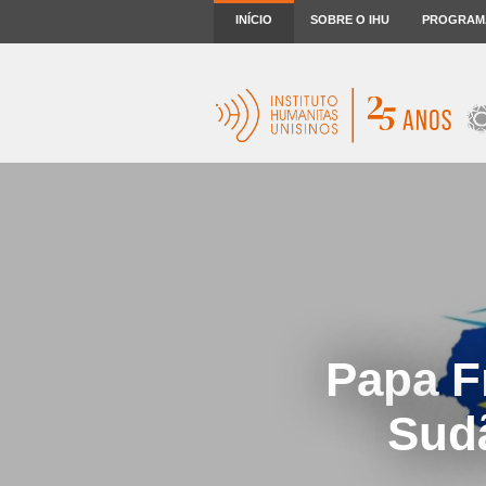
INÍCIO
SOBRE O IHU
PROGRAM
Papa F
Sudã