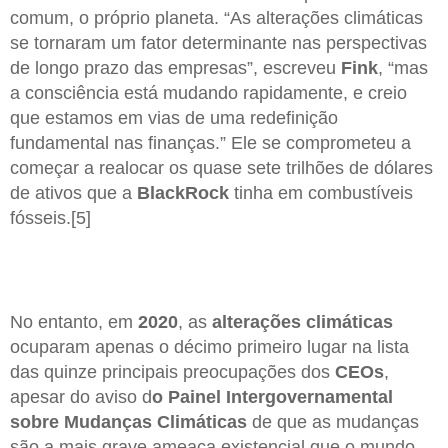
comum, o próprio planeta. “As alterações climáticas
se tornaram um fator determinante nas perspectivas
de longo prazo das empresas”, escreveu
Fink
, “mas
a consciência está mudando rapidamente, e creio
que estamos em vias de uma redefinição
fundamental nas finanças.” Ele se comprometeu a
começar a realocar os quase sete trilhões de dólares
de ativos que a
BlackRock
tinha em combustíveis
fósseis.[5]
No entanto, em
2020
, as
alterações climáticas
ocuparam apenas o décimo primeiro lugar na lista
das quinze principais preocupações dos
CEOs
,
apesar do aviso d
o Painel Intergovernamental
sobre Mudanças Climáticas
de que as mudanças
são a mais grave ameaça existencial que o mundo