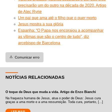
precisarão um do outro na década de 2020. Artigo
de Alec Ryrie
Um pai que ama até o filho que o quer morto
Jesus mostra a sua glória
Espanha: “O Papa nos encorajou a acompanhar
as vítimas que são o centro de tudo”, diz
arcebispo de Barcelona
⚠️
Comunicar erro
NOTÍCIAS RELACIONADAS
O toque de Deus que muda a vida. Artigo de Enzo Bianchi
Na fraqueza humana de Jesus, atua o poder de Deus: Jesus cura
graças a uma morte e a uma ressurreição. Toda cura, portanto, [...]
LER MAIS