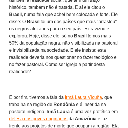
também a realidade social, que tem um traço
histórico, também não é tratada. E aí ele citou o
Brasil
, numa fala que achei bem colocada e forte. Ele
disse: O
Brasil
foi um dos países que mais "arrastou"
os negros africanos para o seu país, escravizou e
explorou. Hoje, disse ele, só no
Brasil
temos mais
50% da população negra, não visibilizada na pastoral
e invisibilizada na sociedade. E ele insiste: esta
realidade deveria nos questionar no fazer teológico e
no fazer pastoral. Como ser Igreja a partir desta
realidade?
E por fim, tivemos a fala da
Irmã Laura Vicuña
, que
trabalha na região de
Rondônia
e é inserida na
pastoral indígena.
Irmã Laura
é uma voz profética em
defesa dos povos originários
da
Amazônia
e faz
frente aos projetos de morte que ocupam a região. Ela