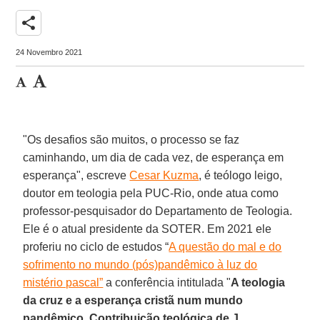
share
24 Novembro 2021
"Os desafios são muitos, o processo se faz
caminhando, um dia de cada vez, de esperança em
esperança", escreve
Cesar Kuzma
, é teólogo leigo,
doutor em teologia pela PUC-Rio, onde atua como
professor-pesquisador do Departamento de Teologia.
Ele é o atual presidente da SOTER. Em 2021 ele
proferiu no ciclo de estudos “
A questão do mal e do
sofrimento no mundo (pós)pandêmico à luz do
mistério pascal”
a conferência intitulada "
A teologia
da cruz e a esperança cristã num mundo
pandêmico. Contribuição teológica de J.