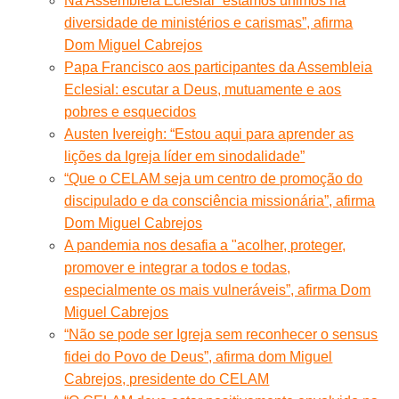
Na Assembleia Eclesial “estamos unimos na
diversidade de ministérios e carismas”, afirma
Dom Miguel Cabrejos
Papa Francisco aos participantes da Assembleia
Eclesial: escutar a Deus, mutuamente e aos
pobres e esquecidos
Austen Ivereigh: “Estou aqui para aprender as
lições da Igreja líder em sinodalidade”
“Que o CELAM seja um centro de promoção do
discipulado e da consciência missionária”, afirma
Dom Miguel Cabrejos
A pandemia nos desafia a "acolher, proteger,
promover e integrar a todos e todas,
especialmente os mais vulneráveis”, afirma Dom
Miguel Cabrejos
“Não se pode ser Igreja sem reconhecer o sensus
fidei do Povo de Deus”, afirma dom Miguel
Cabrejos, presidente do CELAM