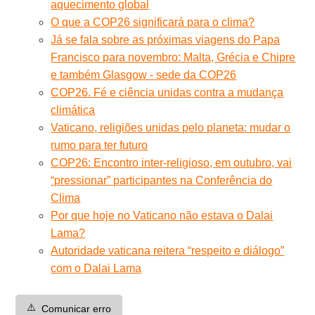
aquecimento global
O que a COP26 significará para o clima?
Já se fala sobre as próximas viagens do Papa
Francisco para novembro: Malta, Grécia e Chipre
e também Glasgow - sede da COP26
COP26. Fé e ciência unidas contra a mudança
climática
Vaticano, religiões unidas pelo planeta: mudar o
rumo para ter futuro
COP26: Encontro inter-religioso, em outubro, vai
“pressionar” participantes na Conferência do
Clima
Por que hoje no Vaticano não estava o Dalai
Lama?
Autoridade vaticana reitera “respeito e diálogo”
com o Dalai Lama
⚠️
Comunicar erro