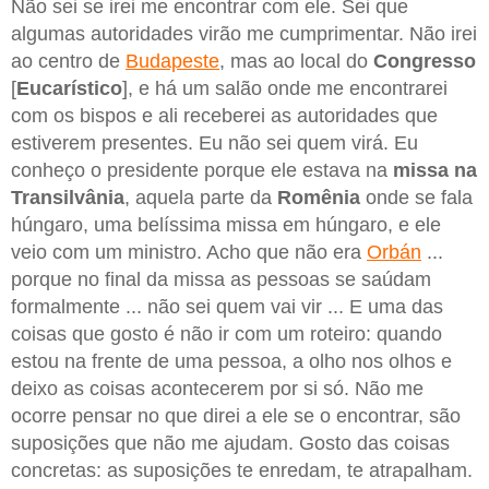
Não sei se irei me encontrar com ele. Sei que
algumas autoridades virão me cumprimentar. Não irei
ao centro de
Budapeste
, mas ao local do
Congresso
[
Eucarístico
], e há um salão onde me encontrarei
com os bispos e ali receberei as autoridades que
estiverem presentes. Eu não sei quem virá. Eu
conheço o presidente porque ele estava na
missa na
Transilvânia
, aquela parte da
Romênia
onde se fala
húngaro, uma belíssima missa em húngaro, e ele
veio com um ministro. Acho que não era
Orbán
...
porque no final da missa as pessoas se saúdam
formalmente ... não sei quem vai vir ... E uma das
coisas que gosto é não ir com um roteiro: quando
estou na frente de uma pessoa, a olho nos olhos e
deixo as coisas acontecerem por si só. Não me
ocorre pensar no que direi a ele se o encontrar, são
suposições que não me ajudam. Gosto das coisas
concretas: as suposições te enredam, te atrapalham.