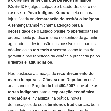
a
Corte Interamericana de Direitos Humanos
(
Corte IDH
) julgou culpado o Estado Brasileiro no
caso v.s. o
Povo Indígena Xucuru
, pela demora
injustificada na
demarcação do território indígena
.
A sentença também chama atenção para a
necessidade de o Estado brasileiro aperfeiçoar seu
ordenamento jurídico interno no sentido de garantir
agilidade na desintrusão dos possíveis ocupantes
não-índios do
território ancestral
como forma de
garantir a não repetição da violência praticada pelos
grileiros
e
latifundiários
.
Não bastasse a ameaça do
reconhecimento do
marco temporal
, a
Câmara dos Deputados
está
analisando o
Projeto de Lei 490/2007
, que abre as
terras indígenas
para a
exploração econômica
predatória
e inviabiliza, na prática, novas
demarcações de seus
territórios tradicionais
, bem
como determinando que os procedimentos de