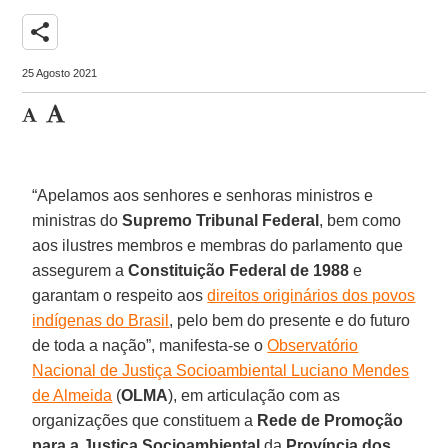
share
25 Agosto 2021
“Apelamos aos senhores e senhoras ministros e
ministras do
Supremo Tribunal Federal
, bem como
aos ilustres membros e membras do parlamento que
assegurem a
Constituição Federal de 1988
e
garantam o respeito aos
direitos originários dos povos
indígenas do Brasil
, pelo bem do presente e do futuro
de toda a nação”, manifesta-se o
Observatório
Nacional de Justiça Socioambiental Luciano Mendes
de Almeida
(
OLMA
), em articulação com as
organizações que constituem a
Rede de Promoção
para a Justiça Socioambiental
da
Província dos