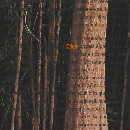
A imagem da
rede autopoiética
tornou visível e compree
à Natureza e a todos os outros seres vivos
, fazendo-o a
planetária com base na qual não é apenas filho juntamen
única Terra-Pátria, mas também pertencente a uma única 
Assim, chegamos à última etapa da revolução promovida
revolução que diz respeito à
Ética
, a mais significativa p
necessidade e urgência de nos formar e nos equipar adeq
novos "
desafios da complexidade
". Doravante, nosso pri
apenas aquele de regular as relações entre os homens da
possível, mas garantir que
todos os seres vivos
possam c
aquela
pluralidade de vida
que por si só nos permite mant
“homeostático” de nosso planeta; equilíbrio que tem permi
vivos até agora e do qual depende a possibilidade de qual
sentido, a
antropoética tradicional
deve se tornar
ecoéti
hipotéticos contratos sociais entre seres humanos entre
consciência de sermos os únicos
responsáveis
, como se