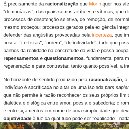
É precisamente da
racionalização
que
Morin
quer nos aler
“demoníacas”, das quais somos artífices e vítimas, que 
processos de desatenção seletiva, de remoção, de normal
mesmo tropeçou; processos gerados pela exigência inte
defender das angústias provocadas pela
incerteza
, que i
buscar "certezas", "ordem", "definitividade", tudo que pos
banhos da realidade na concretude da vida e possa poupa
repensamentos
e
questionamentos
, fundamental para m
regeneração e para contrastar, tanto quanto possível, a i
No horizonte de sentido produzido pela
racionalização
, a
indivíduo é sacrificada no altar de uma isolada
pars sapie
que não permite à razão reconhecer os seus próprios limi
dialética e dialógica entre amor, poesia e sabedoria; o ro
e entrelaçamentos em nome de uma simplicidade que dever
objetividade
à luz da qual tudo pode ser "explicado", na
mutilação
da realidade
, que continua a gerar abordagens e