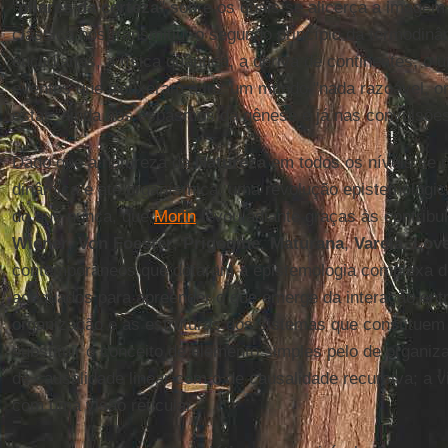
"
pilares da certeza
" sobre os quais se alicerça a imagem
clássica nos transmitiu: o segundo princípio da termodin
euclidianas, a física quântica, a deriva de continentes, 
eventos que trouxeram à luz um mundo "nada razoável, or
estar "ainda nos espasmos da gênese e já nas convulsões
Dado que a natureza da
Natureza
em todos os níveis se re
dinâmica e até organísmica, uma revolução epistemológic
do que nunca, que
Morin
levou adiante graças às contribu
Wiener
,
Von Foester
,
Prigogine
,
Maturana
,
Varela
,
Lov
contemporâneos que dotaram a epistemologia complexa d
adequados para apreender o que emerge da interação en
organização e as estruturas dos sistemas que constituem 
substituir o conceito de elemento simples pelo de organiz
de causalidade linear com o de causalidade recursiva; a v
com uma visão reticular.