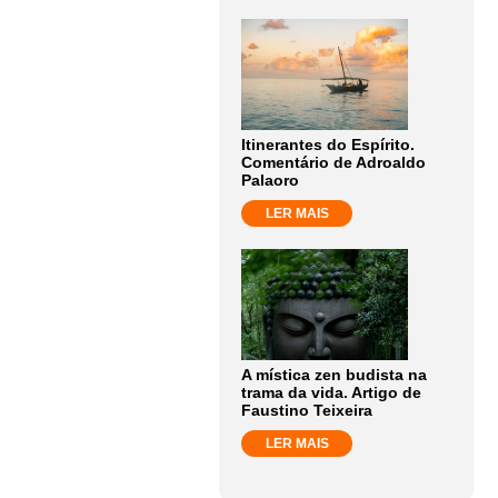
Itinerantes do Espírito.
Comentário de Adroaldo
Palaoro
LER MAIS
A mística zen budista na
trama da vida. Artigo de
Faustino Teixeira
LER MAIS