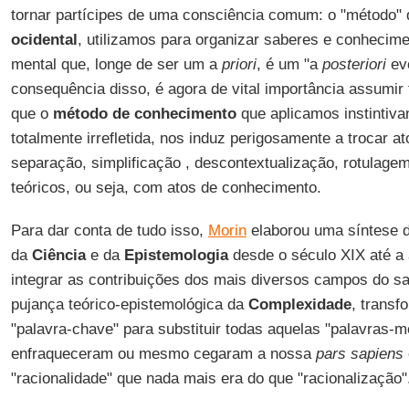
tornar partícipes de uma consciência comum: o "método" 
ocidental
, utilizamos para organizar saberes e conhecim
mental que, longe de ser um a
priori
, é um "a
posteriori
evo
consequência disso, é agora de vital importância assumir
que o
método de conhecimento
que aplicamos instintiva
totalmente irrefletida, nos induz perigosamente a trocar a
separação, simplificação , descontextualização, rotulage
teóricos, ou seja, com atos de conhecimento.
Para dar conta de tudo isso,
Morin
elaborou uma síntese d
da
Ciência
e da
Epistemologia
desde o século XIX até a 
integrar as contribuições dos mais diversos campos do s
pujança teórico-epistemológica da
Complexidade
, trans
"palavra-chave" para substituir todas aquelas "palavras-
enfraqueceram ou mesmo cegaram a nossa
pars sapiens
"racionalidade" que nada mais era do que "racionalização"