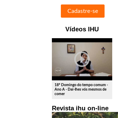
Vídeos IHU
play_circle_outline
18º Domingo do tempo comum -
Ano A - Dai-lhes vós mesmos de
comer
Revista ihu on-line