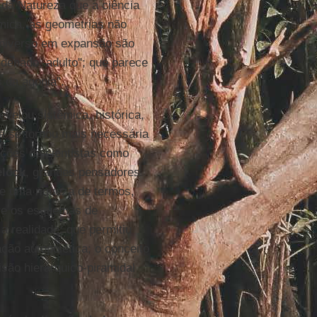
 da Natureza que a ciência
âmica, as geometrias não
o universo em expansão são
denado, adulto"; que parece
 da agonia".
velou sistêmica, histórica,
a se tornou mais necessária
ições de cientistas como
elock
, grandes pensadores
e uma riqueza de termos,
tre os esquemas de
a realidade; que permitiu
ação autopoiética; o conceito
isão hierárquico-piramidal