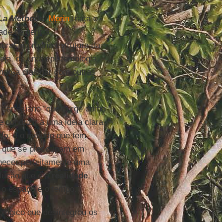
La Méthode
,
Morin
traça o
ade de gerir a
ral. A própria estrutura da
seja, de uma epistemologia
endo-a dialogar com outras
 cartesiano “que surge como
 conduzir a uma ideia clara
udo, é o método que tem
ões que se preocupam em
hecer perfeitamente uma
lução que é a
realidade
,
 o espaço e o tempo.
ológico que desintegrou os