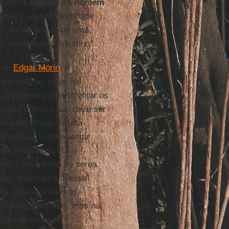
nsível a
ligação do homem
dquirir aquela identidade
te com os outros de uma
"comunidade de destino".
 por
Edgar Morin
, a
orque nos faz tocar na
uadamente para enfrentar os
ncipal objetivo não deve ser
 maneira mais correta
ontinuar a representar
er o equilíbrio
tido a existência de seres
quer vida futura. Nesse
ca
, baseada não em
 si contemporâneos, mas na
res presentes e