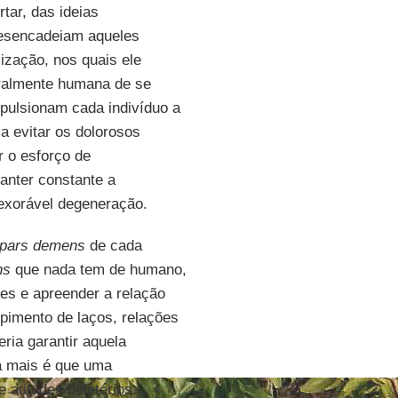
tar, das ideias
desencadeiam aqueles
ização, nos quais ele
gralmente humana de se
mpulsionam cada indivíduo a
sa evitar os dolorosos
r o esforço de
anter constante a
nexorável degeneração.
pars demens
de cada
ns
que nada tem de humano,
tes e apreender a relação
mpimento de laços, relações
ia garantir aquela
da mais é que uma
 atitudes deletérios.