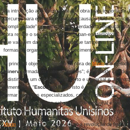
Na introdução aos volumes de sua obra mais importante,
percurso para enfrentar o declínio causado pela incapacid
“complexidade” por meio de uma verdadeira revolução cultu
obra reflete o seu projeto de meta-pan-epistemologia, ou 
que vai além da tradicional, mas que também a inclui faz
formas de organização dos conhecimentos.
O principal objetivo polêmico da obra de
Morin
é o método
Minerva
armada da cabeça aos pés”; é o método que deve
e distinta, a um conhecimento certo e universal e, sobret
alimentado a "
Escola do luto
", isto é, aquelas instituiç
formar operários especializados, convencidos de que con
peça do grande quebra-cabeça multidimensional e em evo
torna-os homens inteiros capazes de dominar e manipular
Morin
direciona os holofotes sobre a revolução de tipo ont