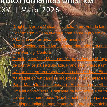
Leia mais
Draghi adverte o Vaticano: “a Itália é um Estado laic
Confirmado: o Papa queria a nota sobre o projeto de 
A batalha subterrânea contra Francisco
“Uma medida preventiva, a Concordata não tem nada 
com Pierluigi Conforti
O teólogo católico Mancuso: “A Igreja deveria abra
de castrá-los na sexualidade. Francisco? Parece um
Não se deixem representar apenas por Fedez e Elod
“O ataque do Vaticano ao projeto de lei Zan parece u
Papa. Mas não era necessária”. Entrevista com Albe
Uma lei controversa: Contraste da homofobia e da tr
Lei contra a homofobia: “Não há nenhum risco para a
Os bispos italianos manifestam-se sobre a homofobi