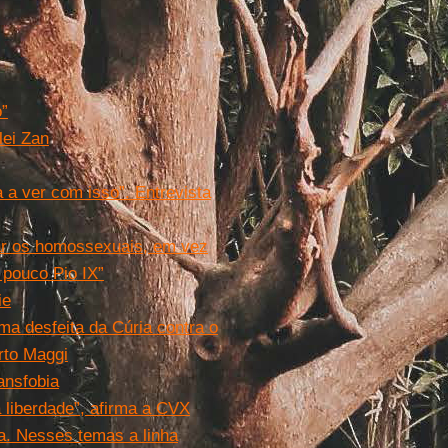
o”
lei Zan
a ver com isso”. Entrevista
çar os homossexuais, em vez
 pouco Pio IX”
ie
ma desfeita da Cúria contra o
rto Maggi
ansfobia
 liberdade”, afirma a CVX
a. Nesses temas a linha