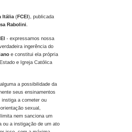
Itália
(
FCEI
), publicada
sa Rabolini
.
EI
- expressamos nossa
 verdadeira ingerência do
iano
e constitui ela própria
Estado e Igreja Católica
 alguma a possibilidade da
remente seus ensinamentos
 instiga a cometer ou
orientação sexual,
o limita nem sanciona um
 ou a instigação de um ato
por isso, com a máxima