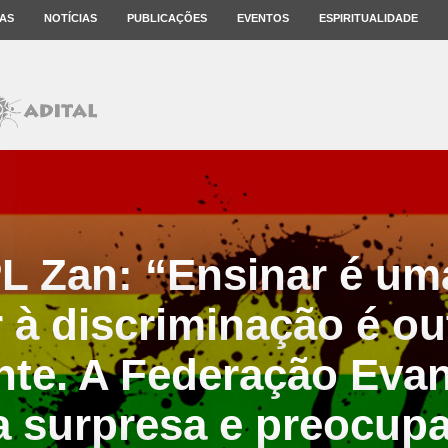
AS
NOTÍCIAS
PUBLICAÇÕES
EVENTOS
ESPIRITUALIDADE
L Zan: “Ensinar é um
r à discriminação é o
nte. A Federação Eva
a surpresa e preocupa