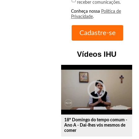
receber comunicações.
Conheça nossa
Política de
Privacidade
.
Vídeos IHU
play_circle_outline
18º Domingo do tempo comum -
Ano A - Dai-lhes vós mesmos de
comer