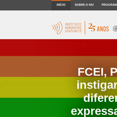
INÍCIO
SOBRE O IHU
PROGRAM
FCEI, P
instiga
difere
express