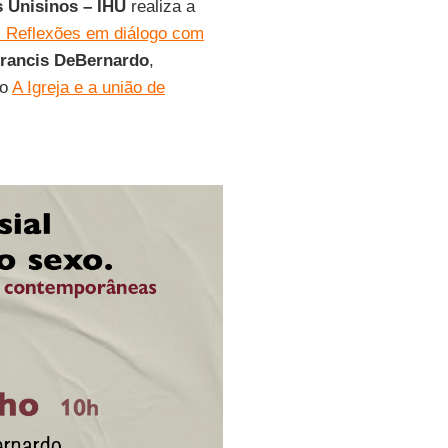
s Unisinos – IHU
realiza a
. Reflexões em diálogo com
rancis DeBernardo
,
to
A Igreja e a união de