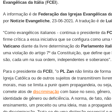
Evangélicas da Itália
(
FCEI
).
A informação é de
Federação das Igrejas Evangélicas da 
por
Notizie Evangeliche
, 23-06-2021. A tradução é de
Lui
“Como evangélicos italianos - continua o presidente da
FC
firme crítica a essa iniciativa que se configura como uma
Vaticano
diante da livre determinação do
Parlamento ital
uma violação do artigo 7º da Constituição, que define que 
são, cada um na sua ordem, independentes e soberanos”.
Para o presidente da
FCEI
, "o
PL Zan
não limita de forma
Igreja Católica ou de outros sujeitos de transmitirem liv
morais, mas se limita a punir quem propagandeia, ou seja,
comete atos de
discriminação
com base no sexo, gênero, 
identidade de gênero ou deficiência. A norma, de fato, nã
ensinamento, um preceito ou uma ideia, mas a propaganda
de discriminação. Trata-se de uma distinção essencial e 