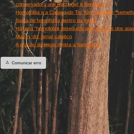
conservadora une Ratzinger e Bergoglio
Homofobia e a Cabana do Tio Tom: algumas “semel
Basta de homofobia dentro da Igreja
Há uma “homofobia desequilibrada” por trás dos ata
Martin, diz jornal católico
A oração do bispo contra a homofobia
⚠️
Comunicar erro