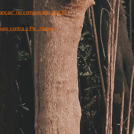
hanças” no comunicado da CEI
ques contra o Pe. James