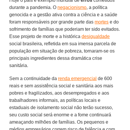
Hoje o país é exemplo mundial de
erros
cometidos
durante a pandemia. O
negacionismo
, a política
genocida e a gestão ativa contra a ciência e a saúde
foram responsáveis por grande parte das
mortes
e do
sofrimento de famílias que poderiam ter sido evitados.
Esse projeto de morte e a histórica
desigualdade
social brasileira, refletida em sua imensa parcela de
população em situação de pobreza, tornaram-se os
principais ingredientes dessa dramática crise
sanitária.
Sem a continuidade da
renda emergencial
de 600
reais e sem assistência social e sanitária aos mais
pobres e fragilizados, aos desempregados e aos
trabalhadores informais, as políticas locais e
estaduais de isolamento social não terão sucesso,
seu custo social será enorme e a fome continuará
ameaçando milhões de famílias. Os pequenos e
médios empresários correm risco de falência e com