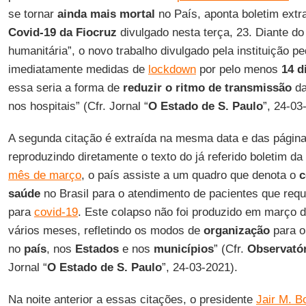
se tornar
ainda mais mortal
no País, aponta boletim extr
Covid-19 da Fiocruz
divulgado nesta terça, 23. Diante do
humanitária”, o novo trabalho divulgado pela instituição 
imediatamente medidas de
lockdown
por pelo menos
14 d
essa seria a forma de
reduzir o ritmo de transmissão
da
nos hospitais” (Cfr. Jornal “
O Estado de S. Paulo
”, 24-03
A segunda citação é extraída na mesma data e das págin
reproduzindo diretamente o texto do já referido boletim da
mês de março
, o país assiste a um quadro que denota o
c
saúde
no Brasil para o atendimento de pacientes que re
para
covid-19
. Este colapso não foi produzido em março 
vários meses, refletindo os modos de
organização
para 
no
país
, nos
Estados
e nos
municípios
” (Cfr.
Observatór
Jornal “
O Estado de S. Paulo
”, 24-03-2021).
Na noite anterior a essas citações, o presidente
Jair M. B