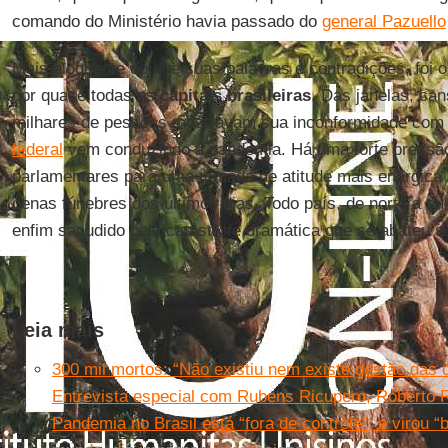
comando do Ministério havia passado do
general Pazuello
Mais eloquente do que suas palavras e contradições, foi 
por quase todas as
capitais brasileiras
. Das janelas, ca
milhares de pessoas mostravam sua inconformidade com
federal
vem conduzindo a pandemia. Há uma forte press
parlamentares para uma tomada de atitude mais enérgica
cenas fúnebres dos últimos dias. Todo país, de norte a sul
enfim sacudido pela catástrofe dramática que se abateu so
Leia mais
300 mil mortos: “Não existiu nem existe gestão das c
Entrevista especial com Rubens Ricupero, Roberto
Pandemia no Brasil está “fora de controle”, e virou “