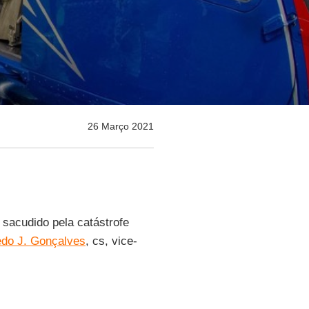
26 Março 2021
m sacudido pela catástrofe
edo J. Gonçalves
, cs, vice-