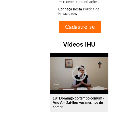
receber comunicações.
Conheça nossa
Política de
Privacidade
.
Vídeos IHU
play_circle_outline
18º Domingo do tempo comum -
Ano A - Dai-lhes vós mesmos de
comer