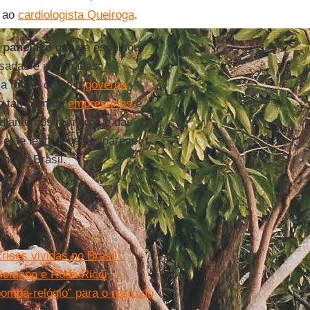
ao
cardiologista Queiroga
.
o
panelaço
que se espalhou
nsadas e indignadas,
 a forma como o
governo
ão também de
empresários
e
 diante dos números e das
 e de leste a oeste, parece
bre o Brasil.
rises vividas no Brasil”.
 Romano e Rudá Ricci
bomba-relógio” para o resto do