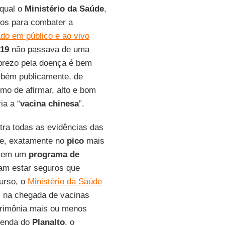
qual o
Ministério da Saúde
,
ços para combater a
ado em público e ao vivo
-19
não passava de uma
sprezo pela doença é bem
mbém publicamente, de
mo de afirmar, alto e bom
ia a “
vacina chinesa
”.
ntra todas as evidências das
oje, exatamente no
pico
mais
o em um
programa de
iam estar seguros que
curso, o
Ministério da Saúde
 na chegada de vacinas
erimônia mais ou menos
genda do
Planalto
, o