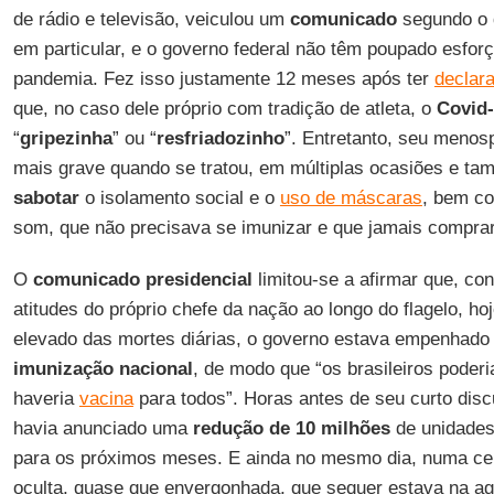
de rádio e televisão, veiculou um
comunicado
segundo o 
em particular, e o governo federal não têm poupado esfor
pandemia. Fez isso justamente 12 meses após ter
declar
que, no caso dele próprio com tradição de atleta, o
Covid
“
gripezinha
” ou “
resfriadozinho
”. Entretanto, seu meno
mais grave quando se tratou, em múltiplas ocasiões e ta
sabotar
o isolamento social e o
uso de máscaras
, bem co
som, que não precisava se imunizar e que jamais comprar
O
comunicado presidencial
limitou-se a afirmar que, co
atitudes do próprio chefe da nação ao longo do flagelo, h
elevado das mortes diárias, o governo estava empenhad
imunização nacional
, de modo que “os brasileiros poder
haveria
vacina
para todos”. Horas antes de seu curto dis
havia anunciado uma
redução de 10 milhões
de unidades
para os próximos meses. E ainda no mesmo dia, numa c
oculta, quase que envergonhada, que sequer estava na a