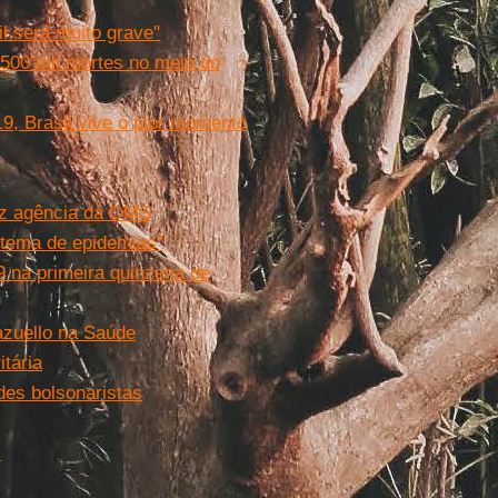
l será muito grave"
 500 mil mortes no meio do
9, Brasil vive o pior momento
diz agência da OMS
stema de epidemias"
9 na primeira quinzena de
azuello na Saúde
itária
des bolsonaristas
l