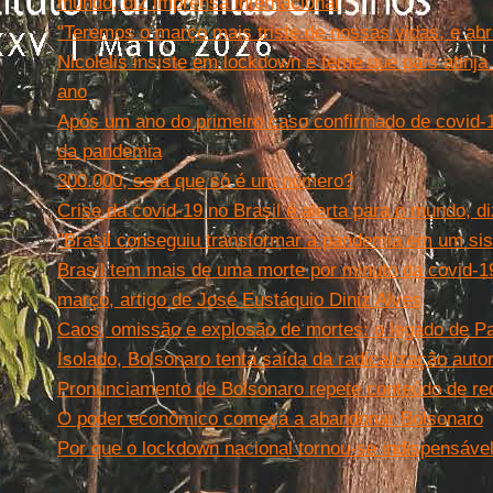
mundo, diz imprensa internacional
"Teremos o março mais triste de nossas vidas, e abri
Nicolelis insiste em lockdown e teme que país atinja
ano
Após um ano do primeiro caso confirmado de covid-1
da pandemia
300.000, será que só é um número?
Crise da covid-19 no Brasil é alerta para o mundo, 
"Brasil conseguiu transformar a pandemia em um si
Brasil tem mais de uma morte por minuto da covid-1
março, artigo de José Eustáquio Diniz Alves
Caos, omissão e explosão de mortes: o legado de P
Isolado, Bolsonaro tenta saída da radicalização autor
Pronunciamento de Bolsonaro repete conteúdo de re
O poder econômico começa a abandonar Bolsonaro
Por que o lockdown nacional tornou-se indispensáve