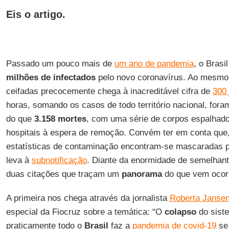
Eis o artigo.
Passado um pouco mais de
um ano de pandemia
, o Bras
milhões de infectados
pelo novo coronavírus. Ao mesmo
ceifadas precocemente chega à inacreditável cifra de
300 
horas, somando os casos de todo território nacional, fo
do que
3.158 mortes
, com uma série de corpos espalhado
hospitais à espera de remoção. Convém ter em conta que
estatísticas de contaminação encontram-se mascaradas p
leva à
subnotificação
. Diante da enormidade de semelhante
duas citações que traçam um
panorama
do que vem ocorr
A primeira nos chega através da jornalista
Roberta Janse
especial da Fiocruz sobre a temática: “O
colapso
do sist
praticamente todo o
Brasil
faz a
pandemia de covid-19
se 