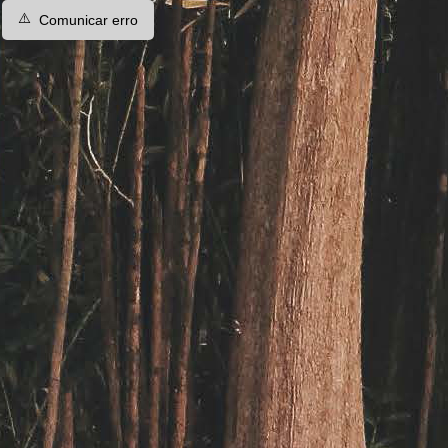
⚠️
Comunicar erro