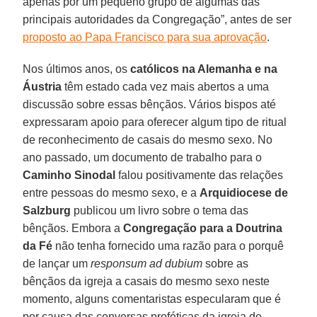
apenas por um pequeno grupo de algumas das
principais autoridades da Congregação”, antes de ser
proposto ao Papa Francisco para sua aprovação
.
Nos últimos anos, os
católicos na Alemanha e na
Áustria
têm estado cada vez mais abertos a uma
discussão sobre essas bênçãos. Vários bispos até
expressaram apoio para oferecer algum tipo de ritual
de reconhecimento de casais do mesmo sexo. No
ano passado, um documento de trabalho para o
Caminho Sinodal
falou positivamente das relações
entre pessoas do mesmo sexo, e a
Arquidiocese de
Salzburg
publicou um livro sobre o tema das
bênçãos. Embora a
Congregação para a Doutrina
da Fé
não tenha fornecido uma razão para o porquê
de lançar um
responsum ad dubium
sobre as
bênçãos da igreja a casais do mesmo sexo neste
momento, alguns comentaristas especularam que é
por causa das conversas proféticas da igreja de