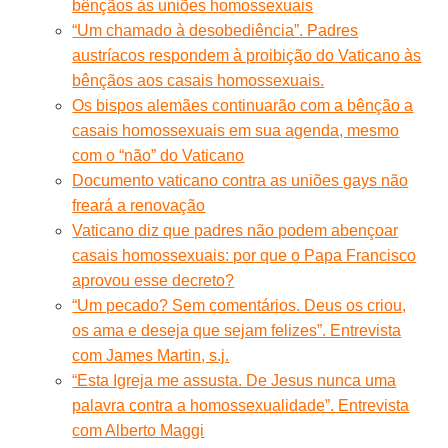
bênçãos às uniões homossexuais
“Um chamado à desobediência”. Padres
austríacos respondem à proibição do Vaticano às
bênçãos aos casais homossexuais.
Os bispos alemães continuarão com a bênção a
casais homossexuais em sua agenda, mesmo
com o “não” do Vaticano
Documento vaticano contra as uniões gays não
freará a renovação
Vaticano diz que padres não podem abençoar
casais homossexuais: por que o Papa Francisco
aprovou esse decreto?
“Um pecado? Sem comentários. Deus os criou,
os ama e deseja que sejam felizes”. Entrevista
com James Martin, s.j.
“Esta Igreja me assusta. De Jesus nunca uma
palavra contra a homossexualidade”. Entrevista
com Alberto Maggi