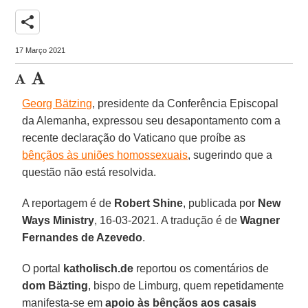
share
17 Março 2021
Georg Bätzing
, presidente da Conferência Episcopal
da Alemanha, expressou seu desapontamento com a
recente declaração do Vaticano que proíbe as
bênçãos às uniões homossexuais
, sugerindo que a
questão não está resolvida.
A reportagem é de
Robert Shine
, publicada por
New
Ways Ministry
, 16-03-2021. A tradução é de
Wagner
Fernandes de Azevedo
.
O portal
katholisch.de
reportou os comentários de
dom Bäzting
, bispo de Limburg, quem repetidamente
manifesta-se em
apoio às bênçãos aos casais