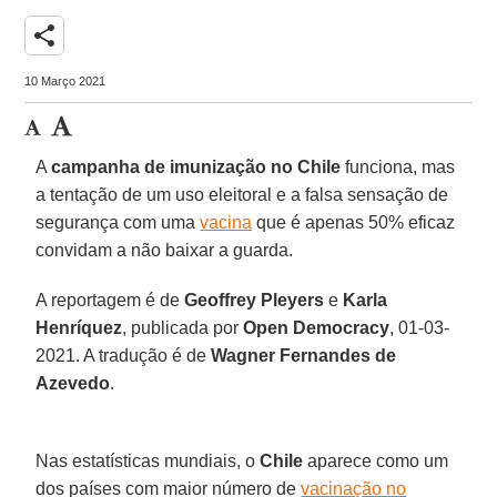
share
10 Março 2021
A
campanha de imunização no Chile
funciona, mas
a tentação de um uso eleitoral e a falsa sensação de
segurança com uma
vacina
que é apenas 50% eficaz
convidam a não baixar a guarda.
A reportagem é de
Geoffrey Pleyers
e
Karla
Henríquez
, publicada por
Open Democracy
, 01-03-
2021. A tradução é de
Wagner Fernandes de
Azevedo
.
Nas estatísticas mundiais, o
Chile
aparece como um
dos países com maior número de
vacinação no