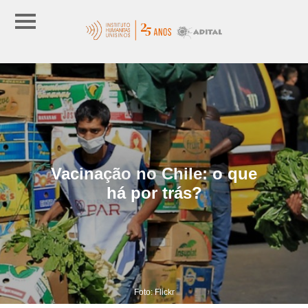
Vacinação no Chile: o que
há por trás?
Foto: Flickr