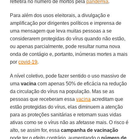
refletirá no número de mortos pela
pandemia
.
Para além dos usos eleitorais, a divulgação e
amplificação por dirigentes políticos e imprensa de
uma mensagem que leva muitas pessoas a se
considerarem protegidas do vírus quando não estão,
ou apenas parcialmente, pode resultar numa nova
onda de contágio e, portanto, inúmeras mortes a mais
por
covid-19
.
A nível coletivo, pode fazer sentido o uso massivo de
uma
vacina
com apenas 50% de eficácia na redução
da circulação do vírus na população. Mas se as
pessoas que receberam essa
vacina
acreditam que
estão protegidas do vírus, elas diminuem a atenção
para as proteções sanitárias e retomam suas vidas
ativas como se o vírus não as afetasse mais. O risco é
alto, se assim for, essa
campanha de vacinação
pode ter o efeito contrário, aumentando o
número de