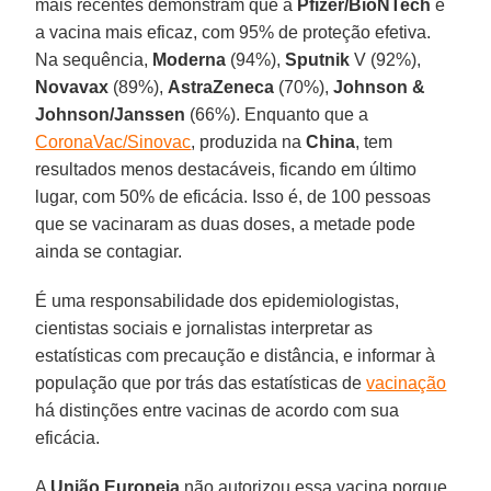
mais recentes demonstram que a
Pfizer/BioNTech
é
a vacina mais eficaz, com 95% de proteção efetiva.
Na sequência,
Moderna
(94%),
Sputnik
V (92%),
Novavax
(89%),
AstraZeneca
(70%),
Johnson &
Johnson/Janssen
(66%). Enquanto que a
CoronaVac/Sinovac
, produzida na
China
, tem
resultados menos destacáveis, ficando em último
lugar, com 50% de eficácia. Isso é, de 100 pessoas
que se vacinaram as duas doses, a metade pode
ainda se contagiar.
É uma responsabilidade dos epidemiologistas,
cientistas sociais e jornalistas interpretar as
estatísticas com precaução e distância, e informar à
população que por trás das estatísticas de
vacinação
há distinções entre vacinas de acordo com sua
eficácia.
A
União Europeia
não autorizou essa vacina porque