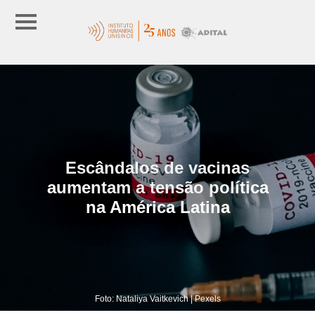
Escândalos de vacinas
aumentam a tensão política
na América Latina
Foto: Nataliya Vaitkevich | Pexels