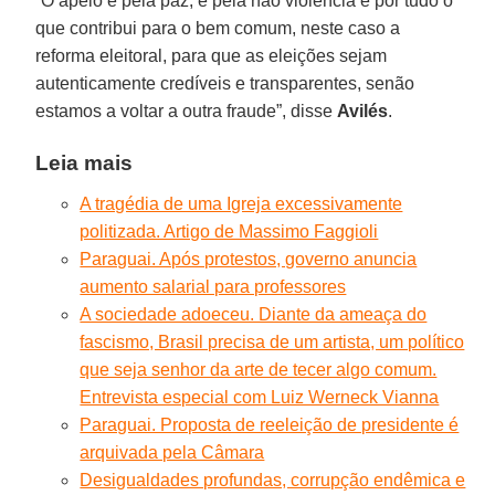
“O apelo é pela paz, é pela não violência e por tudo o
que contribui para o bem comum, neste caso a
reforma eleitoral, para que as eleições sejam
autenticamente credíveis e transparentes, senão
estamos a voltar a outra fraude”, disse
Avilés
.
Leia mais
A tragédia de uma Igreja excessivamente
politizada. Artigo de Massimo Faggioli
Paraguai. Após protestos, governo anuncia
aumento salarial para professores
A sociedade adoeceu. Diante da ameaça do
fascismo, Brasil precisa de um artista, um político
que seja senhor da arte de tecer algo comum.
Entrevista especial com Luiz Werneck Vianna
Paraguai. Proposta de reeleição de presidente é
arquivada pela Câmara
Desigualdades profundas, corrupção endêmica e