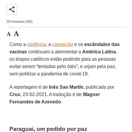
share
25 Fevereiro 2021
Como a
violência
, a
corrupção
e os
escândalos das
vacinas
continuam a atormentar a
América Latina
,
os bispos católicos estão pedindo para as pessoas
evitar serem “tentadas pelo ódio”, e urjam pela paz,
sem politizar a pandemia de covid-19.
A reportagem é de
Inés San Martín
, publicada por
Crux
, 23-02-2021. A tradução é de
Wagner
Fernandes de Azevedo
.
Paraguai, um pedido por paz