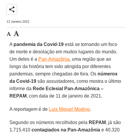
share
13 Janeiro 2021
A
pandemia da Covid-19
está se tornando um foco
de morte e desolação em muitos lugares do mundo.
Um deles é a
Pan-Amazônia
, uma região que ao
longo da história tem sido atingida por diferentes
pandemias, sempre chegadas de fora. Os
números
da Covid-19
são assustadores, como mostra o último
informe da
Rede Eclesial Pan-Amazônica –
REPAM
, com data de 11 de janeiro de 2021.
A reportagem é de
Luis Miguel Modino
.
Segundo os números recolhidos pela
REPAM
, já são
1.715.410
contagiados na Pan-Amazônia
e 40.320