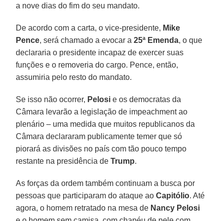
a nove dias do fim do seu mandato.
De acordo com a carta, o vice-presidente,
Mike
Pence
, será chamado a evocar a
25ª Emenda
, o que
declararia o presidente incapaz de exercer suas
funções e o removeria do cargo. Pence, então,
assumiria pelo resto do mandato.
Se isso não ocorrer,
Pelosi
e os democratas da
Câmara levarão a legislação de impeachment ao
plenário – uma medida que muitos republicanos da
Câmara declararam publicamente temer que só
piorará as divisões no país com tão pouco tempo
restante na presidência de
Trump
.
As forças da ordem também continuam a busca por
pessoas que participaram do ataque ao
Capitólio
. Até
agora, o homem retratado na mesa de
Nancy Pelosi
e o homem sem camisa, com chapéu de pele com