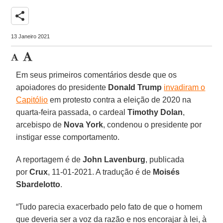
share
13 Janeiro 2021
Em seus primeiros comentários desde que os
apoiadores do presidente
Donald Trump
invadiram o
Capitólio
em protesto contra a eleição de 2020 na
quarta-feira passada, o cardeal
Timothy Dolan
,
arcebispo de
Nova York
, condenou o presidente por
instigar esse comportamento.
A reportagem é de
John Lavenburg
, publicada
por
Crux
, 11-01-2021. A tradução é de
Moisés
Sbardelotto
.
“Tudo parecia exacerbado pelo fato de que o homem
que deveria ser a voz da razão e nos encorajar à lei, à