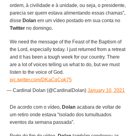
ordem, à civilidade e à unidade, ou seja, o presidente,
parecia ser quem estava alimentando essas chamas”,
disse
Dolan
em um vídeo postado em sua conta no
Twitter
no domingo.
We need the message of the Feast of the Baptism of
the Lord, especially today. I just returned from a retreat
and it has been a tough week for our country. There
are a lot of voices telling us what to do, but we must
listen to the voice of God.
pic.twitter.com/DKaCqCqk75
— Cardinal Dolan (@CardinalDolan)
January 10, 2021
De acordo com o vídeo,
Dolan
acabara de voltar de
um retiro onde estava “isolado dos tumultuados
eventos da semana passada”.
Perto do fim do vídeo,
Dolan
também condenou as