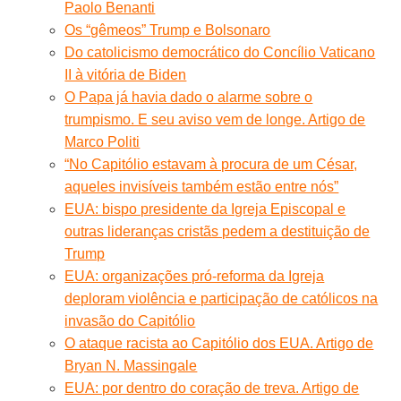
Paolo Benanti
Os “gêmeos” Trump e Bolsonaro
Do catolicismo democrático do Concílio Vaticano
II à vitória de Biden
O Papa já havia dado o alarme sobre o
trumpismo. E seu aviso vem de longe. Artigo de
Marco Politi
“No Capitólio estavam à procura de um César,
aqueles invisíveis também estão entre nós”
EUA: bispo presidente da Igreja Episcopal e
outras lideranças cristãs pedem a destituição de
Trump
EUA: organizações pró-reforma da Igreja
deploram violência e participação de católicos na
invasão do Capitólio
O ataque racista ao Capitólio dos EUA. Artigo de
Bryan N. Massingale
EUA: por dentro do coração de treva. Artigo de